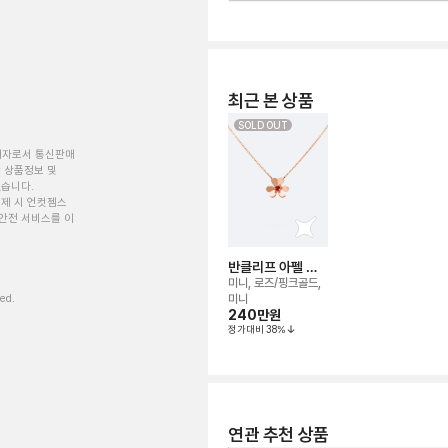
최근 본 상품
SOLD OUT
개자로서 통신판매
 상품정보 및
있습니다.
제 시 언컷젬스
안전 서비스를 이
반클리프 아펠 프
리볼 네크리스
미니, 로즈/핑크골드,
ved.
미니
240만
원
정가대비
38
%
연관 추천 상품