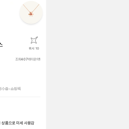
스
위시 10
조회
407
레터문의
1
영수증
•
쇼핑백
은 상품으로 미세 사용감