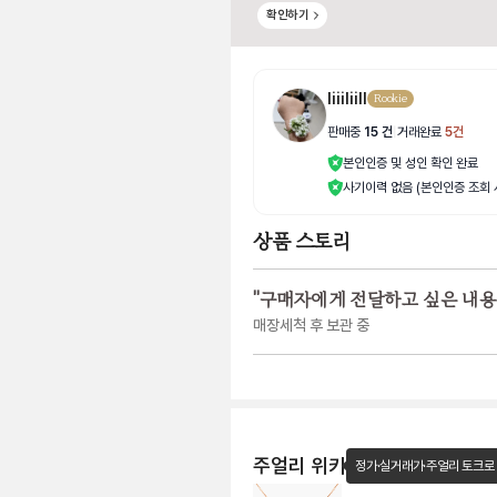
확인하기
IiiiIiill
Rookie
판매중
15
건
|
거래완료
5
건
본인인증 및 성인 확인 완료
사기이력 없음 (본인인증 조회 
상품 스토리
"
구매자에게 전달하고 싶은 내용
매장세척 후 보관 중
주얼리 위키
정가·실거래가·주얼리 토크로