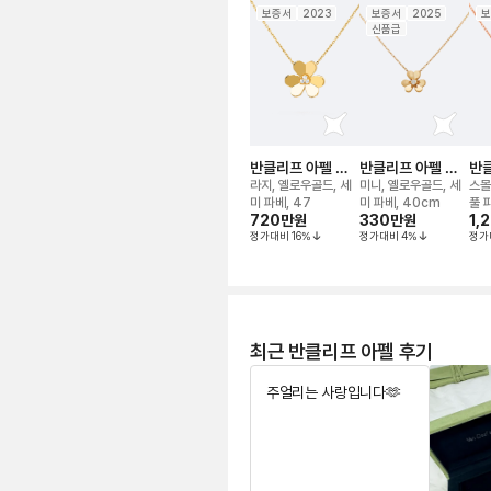
보증서
2023
보증서
2025
보
신품급
반클리프 아펠 프
반클리프 아펠 프
반클
리볼 네크리스
리볼 네크리스
리
라지, 옐로우골드, 세
미니, 옐로우골드, 세
스몰
미 파베, 47
미 파베, 40cm
풀 
720만
원
330만
원
1,
정가대비
16
%
정가대비
4
%
정가
최근 반클리프 아펠 후기
주얼리는 사랑입니다🫶