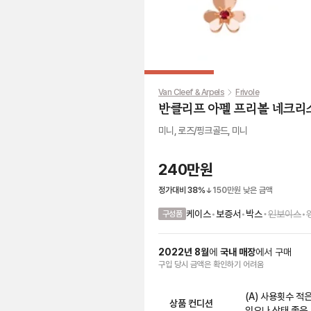
Van Cleef & Arpels
Frivole
반클리프 아펠 프리볼 네크리
미니, 로즈/핑크골드, 미니
240만원
정가대비
38
%
150만원
낮은 금액
•
케이스
•
보증서
•
박스
인보이스
•
구성품
2022
년
8
월
에
국내 매장
에서
구매
구입 당시 금액
은
확인하기 어려움
(A) 사용횟수 적
상품 컨디션
있으나 상태 좋음