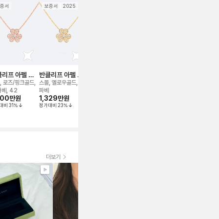
증서
보증서
2025
보증서
보증서
2025
보증서
신품
리프 아펠 프
반클리프 아펠 프
반클리프 아펠 프
반클리프 아펠 프
반클리프 아
볼 네크리스
리볼 네크리스
리볼 네크리스
리볼 네크리스
스텔 웨딩 밴
, 로즈/핑크골드,
스몰, 옐로우골드, 풀
미니, 옐로우골드, 풀
스몰, 화이트골드, 풀
플래티늄, 풀 파
파베, 42
파베
파베
파베
47호
200만
원
1,329만
원
510만
원
1,840만
원
1,000만
원
대비
31
%
정가대비
23
%
정가대비
36
%
정가대비
38
%
더보기
꼼꼼하게 잘체크 해주셔
서 만족합니다! 찰떡이에
요 위시템 장착했어요 주
얼리는 사랑입니다🫶 드
디어 만났습니다 영롱함