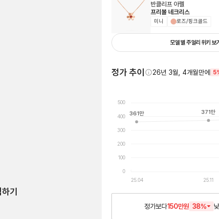
반클리프 아펠
프리볼 네크리스
미니
로즈/핑크골드
모델 별 주얼리 위키 보
정가 추이
26년 3월, 4개월만에
5
500
371
만
361
만
400
300
200
100
0
25.04
25.11
험하기
정가보다
150만원
38
%