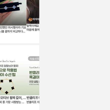
구경하고 가세요 너무 예
스미스
뻐요
채채체
찰떡이에요 주얼리는 사랑입니다🫶
고민했던 위시템이라 기요
마음에 들어용 판매자님 감사해요!
니를 끝까지 비교하다가
로 결정했습니다. 받아
다 실물이 훨씬 예쁘네
 하늘빛이 정말 고급스럽
에도 잘 어울려서 왜 ‘문신
는지 알 것 같습니다 💎
이브릴에서 여러 매물을
할 수 있어서 연식, 컨디
착용사이즈
모델사이즈
 가격까지 꼼꼼하게 따져
마음에 드는 제품을 선택
점이 좋았습니다. 좋은
만나 상태도 기대 이상이
분 좋게 들이게 되
래오래 아껴 차겠습니다!
모티브 팔찌 길이, 착
반클리프 아펠 목걸이 연장 꿀팁
반클리프 아펠 목걸이 사이즈 비
명
찌 중 가장 사랑받는 제
반클리프 아펠 목걸이 연장, 몇 cm
같은 반클리프 아펠 알함브라 목걸이
하
 착용 vs 길이 수선
총정리
교-크기·가격·실착샷
V
 알함브라 5모티브 팔찌
가 적당할지 고민되시죠? 오늘 준비
라도 사이즈에 따라 착용 시 존재감
기
한 꿀팁 총정리본이 그 고민을 해결
과 느낌이 크게 다른데요. 스위트, 빈
패