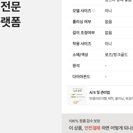
 전문
모델 사이즈
미니
플랫폼
폴리싱 여부
없음
길이 조정여부
없음
착용 사이즈
미니
소재/색상
로즈/핑크골드
원석
-
다이아몬드
-
A/S 및 관리법
반클리프아펠 세척, 클리닝, 목걸
100% 정품 검수 보장
이 상품,
안전결제
하면 어떻게 되나