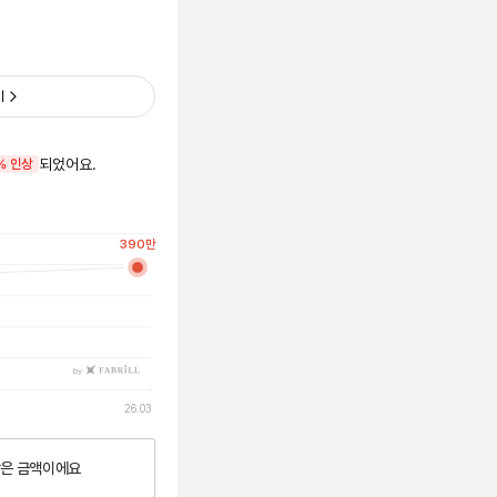
기
되었어요.
% 인상
390
만
by
26.03
낮은
금액이에요