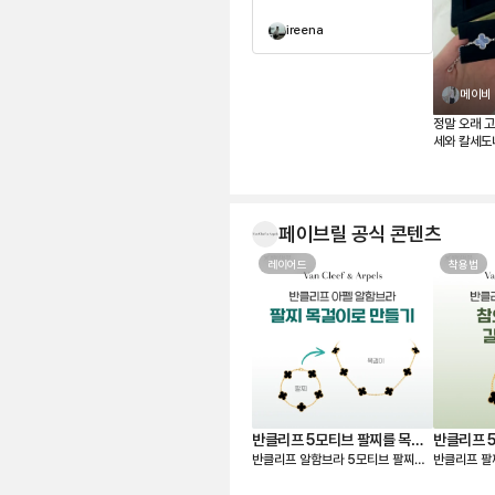
ireena
메이비
정말 오래 
세와 칼세도
결국 칼세도니
보니 사진보
요. 은은한
고, 어떤 옷
페이브릴 공식 콘텐츠
템’이라고 하
무엇보다 페
레이어드
한 번에 비교
착용법
션, 구성품,
보고 가장 
할 수 있었던 
판매자분을 
었고, 페이브릴 덕분에 오래 함께할
첫 반클리프를 기
었네요. 오
🤍
반클리프 5모티브 팔찌를 목걸
반클리프 5
반클리프 알함브라 5모티브 팔찌를
반클리프 팔
이로 만들기 - 실착비교, 연장체
용팁-참으로
연장해서 목걸이로도 활용할 수 있다
품은 빈티지
인
하기
는 것 아시나요? 5모티브 팔찌에서
인데요. 인기 원석인 마더오브펄, 오