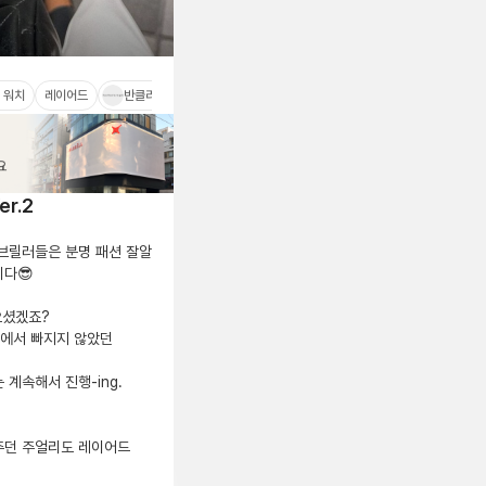
워치
레이어드
반클리프 아펠
까르띠에
티파니
알함브라
저스트
r.2
브릴러들은 분명 패션 잘알 
다😎

셨겠죠?

에서 빠지지 않았던 
계속해서 진행-ing.

던 주얼리도 레이어드 