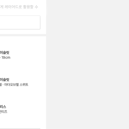
게 레이어드로 활용할 수 
하고 패셔너블한 룩 
인의 취향에 따라서 
레이슬릿
해왔던 당신!

· 19cm
너무 쉽죠?

함도 달래주면 룩 완성🥹

레이슬릿
트골드처럼 대비되는 
펄 · 마더오브펄 스위트
담은 주얼리 레이어드 룩!

크리스
고 우아한 베누아에 
 빈티즈
해도 너무 이뻐요.

 손목이 레이어드 하나로 