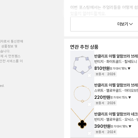
이번 포스팅에서는 주얼리들을 어떻게 쉽
있을지 알려드릴게요.

브릴러분들도 다가오는 봄에 더욱 트랜디
더보기
완성해보세요👍🏻

❶ 톤온톤 vs 믹스매치, 당신의 선택은?

개자로서 통신판매
사람마다 각자의 피부톤에 따라서 혹은 개
연관 추천 상품
 상품정보 및
선호하는 주얼리 소재가 있으실텐데요.

있습니다.
반클리프 아펠 알함브라 브
제 시 언컷젬스
✔️ 선호하는 소재의 비슷한 컬러감만 구매
안전 서비스를 이
빈티지 · 화이트골드 · 칼세도니 
톤온톤으로 겹겹이 레이어링 해주면 되니 
810만원
컬러감 있는 자개나 다이아 포인트로 심심
정가대비
18
%
▼
보증서
2026
✔️ 비슷한 색감의 조합은 재미없는 당신!

반클리프 아펠 알함브라 브
ved.
로즈골드&화이트골드, 옐로우골드&화이
스위트 · 옐로우골드 · 마더오브
색상의 조합은 어때요?

220만원
정가대비
15
%
▼
깔맞춤보다 개성있고 요즘 트랜드 갬성을 
보증서
2026
❷ 워치를 활용한 브레이슬릿 레이어드

반클리프 아펠 알함브라 네
깔끔하고 스테디한 탱크 머스트, 여성스럽
빈티지 · 옐로우골드 · 오닉스 ·
무심하게 툭 걸쳐보는 브레이슬릿, 생각만
390만원
정가대비
18
%
▼
워치 단독으로는 자칫 밋밋해보일 수 있는
보증서
2024
풍성해지는 매직!
