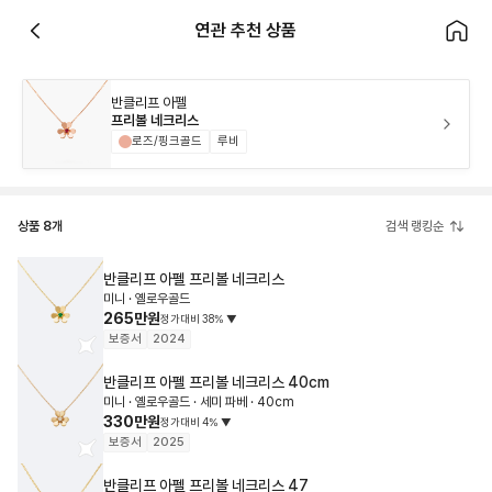
연관 추천 상품
반클리프 아펠
프리볼 네크리스
로즈/핑크골드
루비
상품
8
개
검색 랭킹순
반클리프 아펠
프리볼 네크리스
미니 · 옐로우골드
265만원
정가대비
38
%
▼
보증서
2024
반클리프 아펠
프리볼 네크리스
40cm
미니 · 옐로우골드 · 세미 파베 · 40cm
330만원
정가대비
4
%
▼
보증서
2025
반클리프 아펠
프리볼 네크리스
47