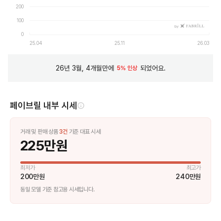
200
100
by
0
25.04
25.11
26.03
26년 3월, 4개월만에
되었어요.
5% 인상
페이브릴 내부 시세
거래 및 판매 상품
3
건
기준 대표 시세
225만원
최저가
최고가
200만원
240만원
동일 모델 기준 참고용 시세입니다.