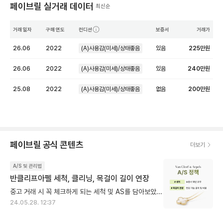
페이브릴 실거래 데이터
최신순
거래 일자
구매 연도
컨디션
보증서
거래가
26.06
2022
(A)사용감(미세)/상태좋음
있음
225
만원
26.06
2022
(A)사용감(미세)/상태좋음
있음
240
만원
25.08
2022
(A)사용감(미세)/상태좋음
없음
200
만원
페이브릴 공식 콘텐츠
더보기
A/S 및 관리법
반클리프아펠 세척, 클리닝, 목걸이 길이 연장
중고 거래 시 꼭 체크하게 되는 세척 및 AS를 담아보았어요 ✔︎ 세척(클리닝) - 보증서나 인보이스 없이 제품만 가지고 세척 가능 - 시리얼번호 확인하는 절차X - 구매 지점 상관없이 가능 (면세점 제외) - 비용도 무료 ✔︎ 길이 연장(줄 연장) - 보증서나 인보이스 없이 제품만 가지고 수선 가능 - 시리얼번호 확인하는 절차O - 구매 지점 상관없이 가능 (면세점 제외) - 비용은 유료 (목걸이 길이 연장의 경우, 구매하고 1년까지 연장 5cm는 무료이고, 이후에 비용이 발생) 💬 많은 분들이 궁금하시는 점이 AS(수선)을 맡길 때 정말 보증서나 인보이스가 필요없을까요? 인데요, 제품에 각인되어 있는 [시리얼 넘버]를 조회하고, 구입장소 및 시기를 확인하고 수선이 진행되는데 이때 실제로 구매했던 사람인지 확인하는 절차는 없어요. 선물로 구매하는 고객들이 많아서, 본인이 구매자인지 확인하지는 않는다고 해요. 다만, 수령할 때는 접수증과 신분증이 꼭 필요합니다. 다른 사람이 찾아가면 안되니, 이 부분은 확인한다고 해요 :)
24.05.28. 12:37