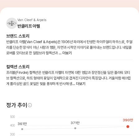
Van Cleef & Arpels
반클리프 아펠
브랜드 스토리
반클리프 아펠(Van Cleef & Arpels)은 1906년 파리에서 탄생한 하이주얼리 하우스로, 주얼
리를 단순한 장식이 아닌 사랑과 행운, 자연과 시적인 이야기로 풀어내는 브랜드입니다. 네잎클
로버를 모티브로 한 알함브라 컬렉션과
... 더보기
컬렉션 스토리
프리볼(Frivole) 컬렉션은 반클리프 아펠의 자연에 대한 영감과 장인정신을 담은 플라워 모티
브 컬렉션으로, 하트 형태의 꽃잎이 입체적으로 겹쳐진 디자인이 특징입니다. 거울처럼 매끄럽
게 폴리싱된 골드 꽃잎은 빛을 풍부하게 반사해 생
... 더보기
정가 추이
500
390
만
371
만
361
만
400
300