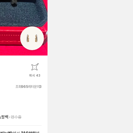
위시 43
조회
965
레터문의
3
•
쇼핑백
영수증