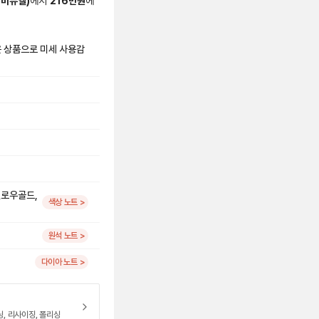
에비뉴엘
)
에서
216
만원
에
은 상품으로 미세 사용감
옐로우골드,
색상 노트 >
원석 노트 >
다이아 노트 >
닝, 리사이징, 폴리싱