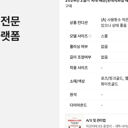
2024
년
2
월
에
국내 매장
(
롯데백화점 
구매
 전문
(A) 사용횟수 적
상품 컨디션
있으나 상태 좋음
플랫폼
모델 사이즈
스몰
폴리싱 여부
없음
길이 조정여부
없음
착용 사이즈
-
로즈/핑크골드, 
소재/색상
화이트골드
원석
-
다이아몬드
-
A/S 및 관리법
까르띠에 AS 총정리 - 세척·샤이