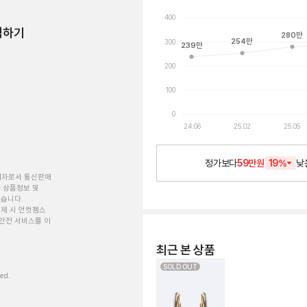
400
험하기
280
만
254
만
300
239
만
200
100
0
24.06
25.02
25.05
정가보다
59만원
19
%
낮
개자로서 통신판매
 상품정보 및
있습니다.
제 시 언컷젬스
안전 서비스를 이
최근 본 상품
SOLD OUT
ved.