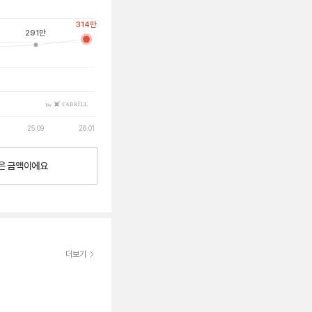
314
만
291
만
by
25.09
26.01
은
금액이에요
더보기