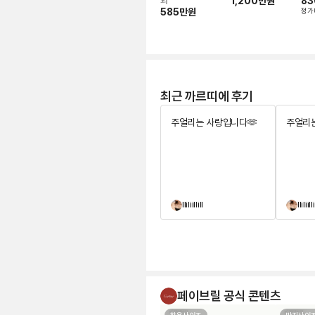
치
1,200만
원
83
외
585만
원
정가
최근 까르띠에 후기
주얼리는 사랑입니다🫶
주얼리는
lliliillill
lliliilli
페이브릴 공식 콘텐츠