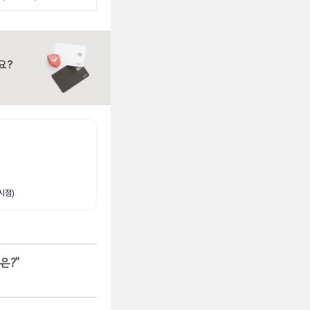
요?
시점)
은?
"