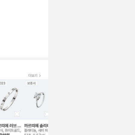
더보기
023
보증서
보증서
2024
2023
보증서
신품급
띠에 러브 브
까르띠에 솔리테어
까르띠에 저스트
까르띠에 저스트
까르띠에 러
이슬릿
1895 링
앵 끌루 더블 링
앵 끌루 링
식, 화이트골드,
플래티늄, 세미 파베,
로즈/핑크골드, 세미
클래식, 로즈/핑크골
로즈/핑크골드,