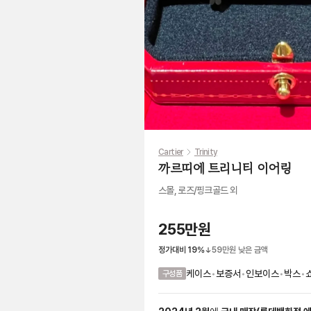
Cartier
Trinity
까르띠에 트리니티 이어링
스몰, 로즈/핑크골드 외
255만원
정가대비
19
%
59만원
낮은 금액
케이스
•
보증서
•
인보이스
•
박스
•
구성품