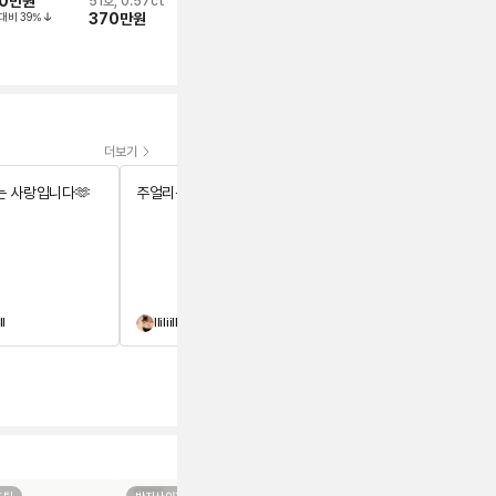
0만
원
275만 5,0
51호, 0.57ct
파베, 53호 (13호)
드, 세미 파베, 54호
대비
39
%
370만
원
570만
원
530만
원
정가대비
30
%
정가대비
31
%
더보기
 사랑입니다🫶
주얼리는 사랑입니다🫶
주얼리는 사랑입니다🫶
ll
lliliillill
숑숑슈슈