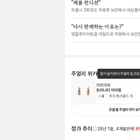
"
제품 컨디션
"
외출시 3회정도 착용후 보관해서 새상품
"
다시 판매하는 이유는?
"
앵끌루이어링을 데일리로 착용해서 보관
주얼리 위키
정가·실거래가·주얼리 토크로
까르띠에
트리니티 이어링
스몰
로즈/핑크골드 외
모델 별 주얼리 위키 보
정가 추이
26년 1월, 4개월만에
8