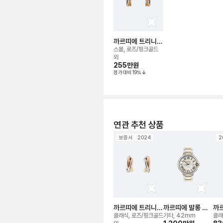
까르띠에 트리니티
이어링
스몰, 로즈/핑크골드
외
255만
원
정가대비
19
%
연관 추천 상품
보증서
2024
2
까르띠에 트리니티
까르띠에 발롱 블
까르
이어링
루 드(42mm) 워
레
클래식, 로즈/핑크골드
기타, 42mm
클래