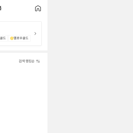
품
크골드
옐로우골드
검색 랭킹순