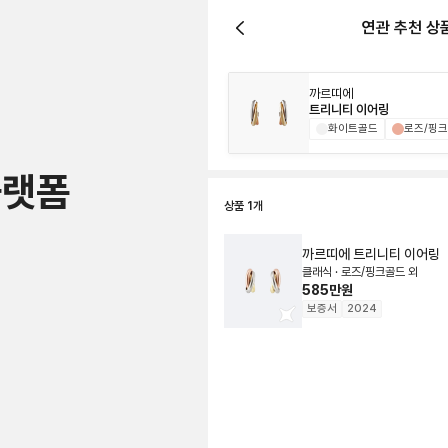
연관 추천 상
까르띠에
트리니티 이어링
화이트골드
로즈/핑
플랫폼
상품
1
개
까르띠에
트리니티 이어링
클래식 · 로즈/핑크골드 외
585만원
보증서
2024