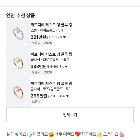
연관 추천 상품
까르띠에 저스트 앵 끌루 링
스몰 · 화이트골드 · 54
221만원
정가대비
9
%
▼
보증서
2026
까르띠에 저스트 앵 끌루 링
클래식 · 옐로우골드 · 55호
388만원
정가대비
16
%
▼
보증서
2026
까르띠에 저스트 앵 끌루 링
클래식 · 로즈/핑크골드 · 53
299만원
정가대비
35
%
▼
보증서
전체보기
갖고 싶어요
재밌어요
너무 예뻐요
최고에요
도움돼요