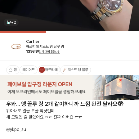
+2
Cartier
까르띠에 저스트 앵 끌루 링
139
만원
정가대비
39
%
링
레이어드
까르띠에
저스트 앵 끌루
우와... 앵 끌루 링 2개 같이하니까 느낌 완전 달라요🫣
위아래로 옐골 로골 착샷인데 

새 모델인 줄 알았어요 ㅎㅎ 진짜 이뻐요 ㅠㅠ

@ykpo_su