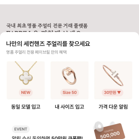
손목에 밀착되는 디자인이라, 사이즈
은 못을 굽혀 만든 형태가 특징이라
우골드, 화이트골드, 
에 따라 착용감이 크게 달라집니다.
선명하고 시크한 존재감을 주는 라인
지 밴드가 서로 맞물려
앵 끌루 팔찌 사이즈를 고를 때는 크
입니다. 심플한 룩에도 단독으로 착
으로 사랑, 우정, 신의
게 두 가지를 먼저 정하면 선택이 훨
용했을 때 가장 또렷한 느낌을 주어
래식 라인입니다. 출시
씬 쉬워져요. • 어떤 모델을 살 것인
스테디셀러로 꾸준히 사랑받고 있어
이 넘은 만큼, 세대를
국내 최초 명품 주얼리 전문 거래 플랫폼
지 (스몰 or 클래식) • 레이어드까지
요. [사이즈 선택 가이드] ❶ 한 사이
대표 컬렉션이에요. 3개의 링이 서로
FABRILL을 경험해 보세요.
고려할 것인지, 단독 착용만 할 것인
즈 🆙 추천 저스트 앵 끌루 링은 못
맞물려 돌아가는 디자
지 [모델사이즈별 팔찌 사이즈 선택]
머리와 굴곡이 있는 디자인 특성상
인 솔리드 링과는 착용
나만의 세컨핸즈 주얼리를 찾으세요
❶ 스몰(sm) 모델 얇고 손목을 가볍
정사이즈로 착용하면 헤드 부분이 손
그만큼 사이즈 문의도
게 감싸서 여리여리한 느낌을 주는
가락을 눌러 답답할 수 있어요. 너무
요. 그래서 가이드를
사기 걱정 없는 안전 결제
명품 주얼리 전용 페이브릴 만의 혜택
디자인으로 너무 헐거우면 특유의 라
타이트하게 맞추면 못 머리 부분이
다. [트리니티 링 사이즈 선택 가이
인이 살지 않기 때문에 살짝 여유 있
닿아 아프다는 후기가 많아, 평소 호
드] ❶ 정사이즈 혹은 한 사이즈 업
구매자가 원하는 수단으로 안전하게 결제할 수 있으며 페이브릴에서 결제 대금을 보관, 정품이 아
는 정도가 좋습니다. ✔️ 내 손목 둘레
수에서 한 사이즈 업을 가장 많이 선
트리니티 링은 롤링 
니면 반환해 드려요.
에서 한 사이즈 크게 선택을 추천해
택합니다. 예: 평소 51호 착용 → 저
적으로 평소 사이즈와
요. 👉 예: 손목 둘레 14cm → 15
스트 앵 끌루 52호 추천 ❷ 손가락
즈를 가장 먼저 추천해요. 다만,
주얼리 전문 이중 검수
호 추천 ❷ 클래식(오리지널) 모델 스
컨디션 고려 🧐 손가락 굵기는 계절,
락에 살이 있는 편이라
몰보다 두께감이 확실히 느껴지는 타
체온, 붓기에 따라 달라질 수 있어
하게 튀어나와 보일 수
주얼리 검수에 특화된 페이브릴 검수팀과 전문 감정사가 컨디션 및 정품 여부를 철저하고 꼼꼼하
입으로 볼드한 주얼리를 좋아하거나
요. 오전에는 조금 타이트하게 느껴
이즈 업도 많이 선택하
게 확인해요.
존재감 있는 팔찌를 찾는 분들이 선
지고, 오후에는 여유가 생기는 편이
예: 평소 49호 착용 👉 트리니티
호하는 모델이에요. 팔찌 자체가 두
라 본인의 착용 습관에 맞춰 선택하
은 49호 추천 👉 손가락에 살이 있
주얼리 전문 상담
꺼워 한 사이즈만 업하면 손목이 답
면 전체적인 착용감이 더 편안해요.
는 편이다 → 트리니티
답해 보이거나, 시각적으로 꽉 끼어
❸ 사이즈 조정 범위는 ±1호 💍 저
천 ❷ 손가락 컨디션 고려 손가락 굵
주얼리 전문 지식을 토대로 사이즈, 가격대 등 주얼리를 거래하며 궁금할 수 있는 내용에 대한 밀
보일 수 있어요. ✔️ 내 손목 둘레에서
스트 앵 끌루 링은 디자인 구조상 리
기는 계절과 체온, 오
착 상담을 제공하고 있어요.
두 사이즈 크게 선택하는 것을 권장
사이징이 가능하지만, 보통 한 사이
달리질 수 있어요. 손
해요. 👉 예: 손목둘레 14cm → 1
즈 내외에서 조정하는 경우가 많아
에 따라 사이즈를 결정하
빠르고 확실한 물품 이동 과정
6호 추천 [레이어드 착용 여부에 따
요. 추후 리사이징을 고려한다면 구
여름보다는 겨울에 헐
른 사이즈 선택] ❶ 레이어드로 착용
매 전 조정 가능 범위를 확인하는 것
있어요 - 오전보다는 
최적화된 검수 시스템으로 빠르고 효율적으로 물품이 이동될 뿐만 아니라, 이동 과정마다 알림톡
할 예정이라면 두 팔찌가 손목에서
이 안전합니다. 💡 페이브릴 Tip) 못
느껴질 수 있어요 ❸ 사이즈 조정 ±