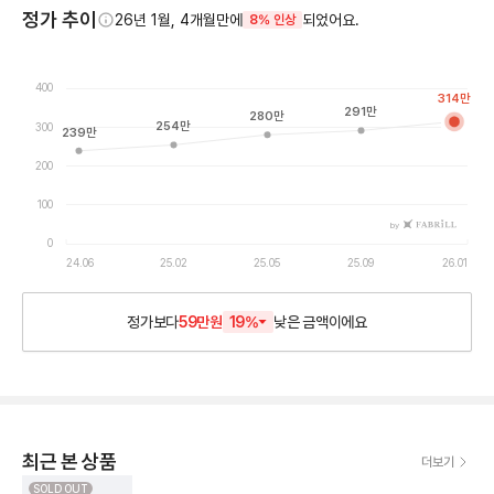
정가 추이
26년 1월, 4개월만에
되었어요.
8% 인상
400
314
만
291
만
280
만
254
만
300
239
만
200
100
by
0
24.06
25.02
25.05
25.09
26.01
정가보다
59만원
19
%
낮은
금액이에요
최근 본 상품
더보기
SOLD OUT