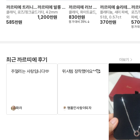
까르띠에 트리니티
까르띠에 발롱 블
까르띠에 러브 브
까르띠에 솔리테어
까르
이어링
루 드(42mm) 워
레이슬릿
1895 링
앵 끌
클래식, 로즈/핑크골드
기타, 42mm
클래식, 화이트골드,
플래티늄, 세미 파베,
로즈/
치
1,200만
원
830만
원
외
51호, 0.57ct
파베, 
585만
원
정가대비
39
%
370만
원
57
정가대
최근 까르띠에 후기
더보기
주얼리는 사랑입니다🫶
위시템 장착했어요^^🥰
화라
명품인사람이되자