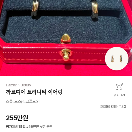
Cartier
Trinity
까르띠에 트리니티 이어링
위시 43
스몰, 로즈/핑크골드 외
조회
958
레터문의
3
255만원
정가대비
19
%
59만원
낮은 금액