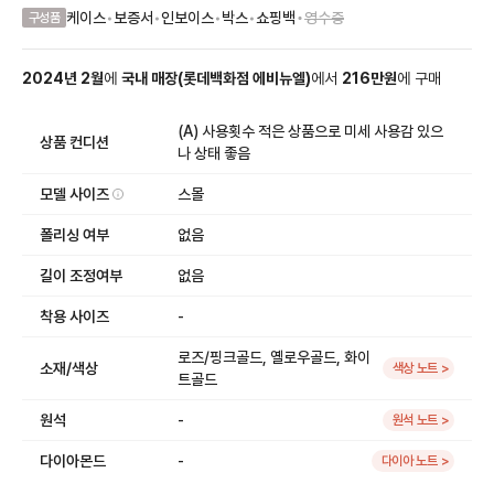
•
케이스
•
보증서
•
인보이스
•
박스
•
쇼핑백
영수증
구성품
2024
년
2
월
에
국내 매장
(
롯데백화점 에비뉴엘
)
에서
216
만원
에
구매
(A) 사용횟수 적은 상품으로 미세 사용감 있으
상품 컨디션
나 상태 좋음
모델 사이즈
스몰
폴리싱 여부
없음
길이 조정여부
없음
착용 사이즈
-
로즈/핑크골드, 옐로우골드, 화이
소재/색상
색상 노트 >
트골드
원석
-
원석 노트 >
다이아몬드
-
다이아 노트 >