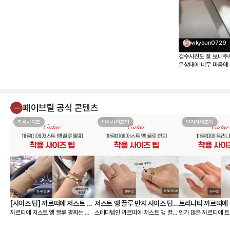
wkyoun0729
검수사진도 잘 보내주
은상태에 너무 마음에 
페이브릴 공식 콘텐츠
착용사이즈
반지사이즈팁
반지사이즈팁
[사이즈 팁] 까르띠에 저스트 앵
저스트 앵 끌루 반지 사이즈 팁,
트리니티 까르띠에 
까르띠에 저스트 앵 끌루 팔찌는 얇
스테디템인 까르띠에 저스트 앵 끌루
인기 많은 까르띠에 트
끌루 팔찌, 여리여리 핏은 이렇
착샷
팁, 착샷
은 스몰 모델과 두께감이 있는 클래
링 사이즈 팁 알려드릴게요🙌 저스트
이즈 팁 알려드릴게요🙌 까르띠에
게 골라요
식 모델 두 가지 라인으로 나뉘어요.
앵 끌루(Juste un Clou) 컬렉션
리니티 링(Trinity C