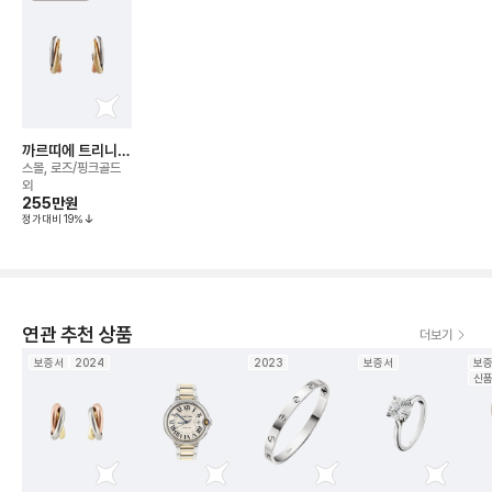
까르띠에 트리니티
이어링
스몰, 로즈/핑크골드
외
255만
원
정가대비
19
%
연관 추천 상품
더보기
보증서
2024
2023
보증서
보
신