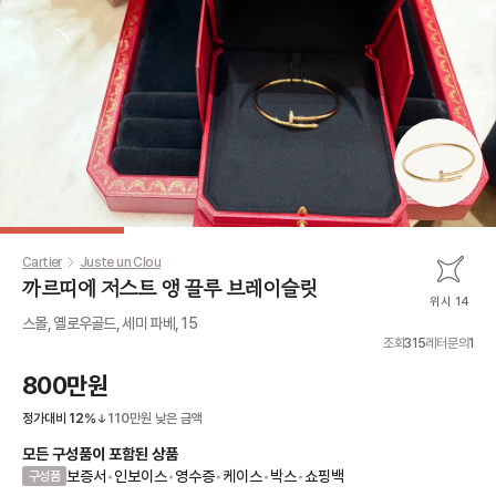
Cartier
Juste un Clou
까르띠에 저스트 앵 끌루 브레이슬릿
위시 14
스몰, 옐로우골드, 세미 파베, 15
조회
315
레터문의
1
800만원
정가대비
12
%
110만원
낮은 금액
모든 구성품이 포함된 상품
보증서
•
인보이스
•
영수증
•
케이스
•
박스
•
쇼핑백
구성품