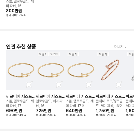
앵 끌루 브레이슬
스몰, 옐로우골드, 세
릿
미 파베, 15
800만
원
정가대비
12
%
연관 추천 상품
더보기
보증서
2023
보증서
보증서
보
까르띠에 저스트
까르띠에 저스트
까르띠에 저스트
까르띠에 저스트
까르
앵 끌루 브레이슬
앵 끌루 브레이슬
앵 끌루 브레이슬
앵 끌루 브레이슬
앵 
스몰, 옐로우골드, 세
옐로우골드, 세미 파
스몰, 옐로우골드, 세
클래식, 로즈/핑크골
클래식
릿
릿
릿
릿
릿
미 파베, 17
베, 16
미 파베, 17호
드, 세미 파베, 16호
세미 
690만
원
725만
원
640만
원
1,750만
원
1,6
정가대비
24
%
정가대비
20
%
정가대비
30
%
정가대비
23
%
정가대