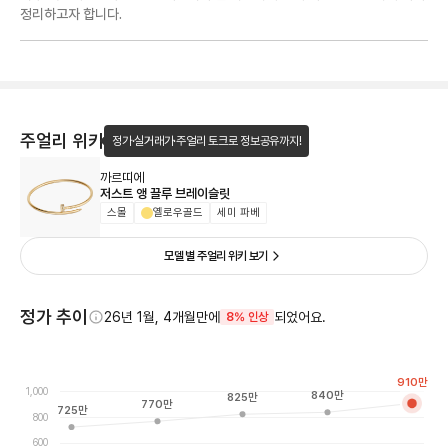
정리하고자 합니다.
주얼리 위키
정가·실거래가·주얼리 토크로 정보공유까지!
까르띠에
저스트 앵 끌루 브레이슬릿
스몰
옐로우골드
세미 파베
모델 별 주얼리 위키 보기
정가 추이
26년 1월, 4개월만에
되었어요.
8% 인상
910
만
1,000
840
만
825
만
770
만
725
만
800
600