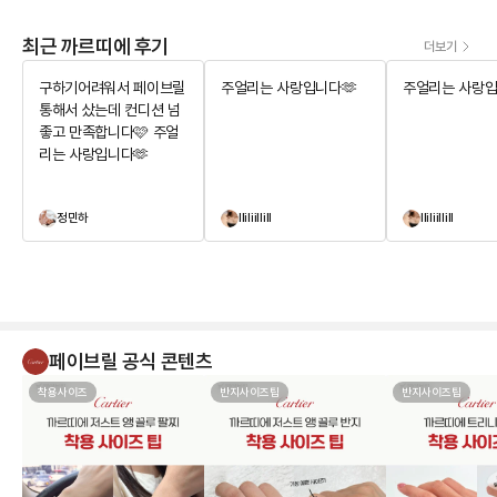
최근 까르띠에 후기
더보기
구하기어려워서 페이브릴
주얼리는 사랑입니다🫶
주얼리는 사랑입
통해서 샀는데 컨디션 넘
좋고 만족합니다🩷 주얼
리는 사랑입니다🫶
정민하
lliliillill
lliliillill
페이브릴 공식 콘텐츠
착용사이즈
반지사이즈팁
반지사이즈팁