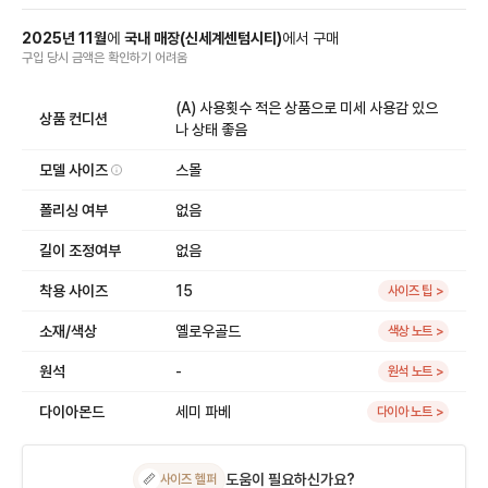
2025
년
11
월
에
국내 매장
(
신세계센텀시티
)
에서
구매
구입 당시 금액
은
확인하기 어려움
(A) 사용횟수 적은 상품으로 미세 사용감 있으
상품 컨디션
나 상태 좋음
모델 사이즈
스몰
폴리싱 여부
없음
길이 조정여부
없음
착용 사이즈
15
사이즈 팁 >
소재/색상
옐로우골드
색상 노트 >
원석
-
원석 노트 >
다이아몬드
세미 파베
다이아 노트 >
도움이 필요하신가요?
📏
사이즈 헬퍼