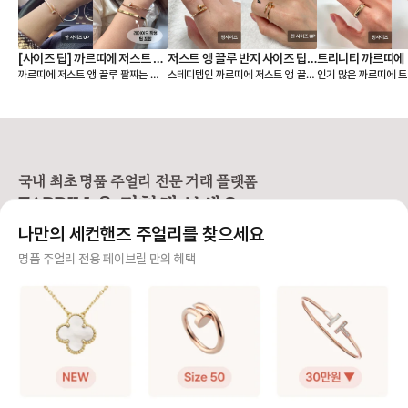
[사이즈 팁] 까르띠에 저스트 앵
저스트 앵 끌루 반지 사이즈 팁,
트리니티 까르띠에 
까르띠에 저스트 앵 끌루 팔찌는 얇
스테디템인 까르띠에 저스트 앵 끌루
인기 많은 까르띠에 트
끌루 팔찌, 여리여리 핏은 이렇
착샷
팁, 착샷
은 스몰 모델과 두께감이 있는 클래
링 사이즈 팁 알려드릴게요🙌 저스트
이즈 팁 알려드릴게요🙌 까르띠에
게 골라요
식 모델 두 가지 라인으로 나뉘어요.
앵 끌루(Juste un Clou) 컬렉션
리니티 링(Trinity C
손목에 밀착되는 디자인이라, 사이즈
은 못을 굽혀 만든 형태가 특징이라
우골드, 화이트골드, 
에 따라 착용감이 크게 달라집니다.
선명하고 시크한 존재감을 주는 라인
지 밴드가 서로 맞물려
앵 끌루 팔찌 사이즈를 고를 때는 크
입니다. 심플한 룩에도 단독으로 착
으로 사랑, 우정, 신의
게 두 가지를 먼저 정하면 선택이 훨
용했을 때 가장 또렷한 느낌을 주어
래식 라인입니다. 출시
씬 쉬워져요. • 어떤 모델을 살 것인
스테디셀러로 꾸준히 사랑받고 있어
이 넘은 만큼, 세대를
국내 최초 명품 주얼리 전문 거래 플랫폼
지 (스몰 or 클래식) • 레이어드까지
요. [사이즈 선택 가이드] ❶ 한 사이
대표 컬렉션이에요. 3개의 링이 서로
FABRILL을 경험해 보세요.
고려할 것인지, 단독 착용만 할 것인
즈 🆙 추천 저스트 앵 끌루 링은 못
맞물려 돌아가는 디자
지 [모델사이즈별 팔찌 사이즈 선택]
머리와 굴곡이 있는 디자인 특성상
인 솔리드 링과는 착용
나만의 세컨핸즈 주얼리를 찾으세요
❶ 스몰(sm) 모델 얇고 손목을 가볍
정사이즈로 착용하면 헤드 부분이 손
그만큼 사이즈 문의도
게 감싸서 여리여리한 느낌을 주는
가락을 눌러 답답할 수 있어요. 너무
요. 그래서 가이드를
사기 걱정 없는 안전 결제
명품 주얼리 전용 페이브릴 만의 혜택
디자인으로 너무 헐거우면 특유의 라
타이트하게 맞추면 못 머리 부분이
다. [트리니티 링 사이즈 선택 가이
인이 살지 않기 때문에 살짝 여유 있
닿아 아프다는 후기가 많아, 평소 호
드] ❶ 정사이즈 혹은 한 사이즈 업
구매자가 원하는 수단으로 안전하게 결제할 수 있으며 페이브릴에서 결제 대금을 보관, 정품이 아
는 정도가 좋습니다. ✔️ 내 손목 둘레
수에서 한 사이즈 업을 가장 많이 선
트리니티 링은 롤링 
니면 반환해 드려요.
에서 한 사이즈 크게 선택을 추천해
택합니다. 예: 평소 51호 착용 → 저
적으로 평소 사이즈와
요. 👉 예: 손목 둘레 14cm → 15
스트 앵 끌루 52호 추천 ❷ 손가락
즈를 가장 먼저 추천해요. 다만,
주얼리 전문 이중 검수
호 추천 ❷ 클래식(오리지널) 모델 스
컨디션 고려 🧐 손가락 굵기는 계절,
락에 살이 있는 편이라
몰보다 두께감이 확실히 느껴지는 타
체온, 붓기에 따라 달라질 수 있어
하게 튀어나와 보일 수
주얼리 검수에 특화된 페이브릴 검수팀과 전문 감정사가 컨디션 및 정품 여부를 철저하고 꼼꼼하
입으로 볼드한 주얼리를 좋아하거나
요. 오전에는 조금 타이트하게 느껴
이즈 업도 많이 선택하
게 확인해요.
존재감 있는 팔찌를 찾는 분들이 선
지고, 오후에는 여유가 생기는 편이
예: 평소 49호 착용 👉 트리니티
호하는 모델이에요. 팔찌 자체가 두
라 본인의 착용 습관에 맞춰 선택하
은 49호 추천 👉 손가락에 살이 있
주얼리 전문 상담