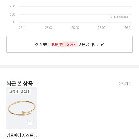
400
200
by
0
23.11
25.02
25.05
25.09
26.01
정가보다
110만원
12
%
낮은
금액이에요
최근 본 상품
더보기
보증서
2025
까르띠에 저스트