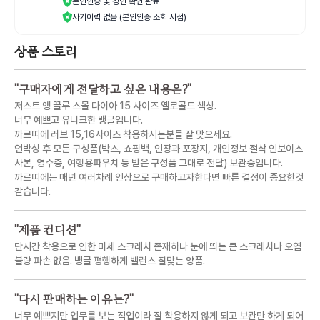
본인인증 및 성인 확인 완료
사기이력 없음 (본인인증 조회 시점)
상품 스토리
"
구매자에게 전달하고 싶은 내용은?
"
저스트 앵 끌루 스몰 다이아 15 사이즈 옐로골드 색상.
너무 예쁘고 유니크한 뱅글입니다.
까르띠에 러브 15,16사이즈 착용하시는분들 잘 맞으세요.
언박싱 후 모든 구성품(박스, 쇼핑백, 인장과 포장지, 개인정보 절삭 인보이스
사본, 영수증, 여행용파우치 등 받은 구성품 그대로 전달) 보관중입니다.
까르띠에는 매년 여러차례 인상으로 구매하고자한다면 빠른 결정이 중요한것
같습니다.
"
제품 컨디션
"
단시간 착용으로 인한 미세 스크레치 존재하나 눈에 띄는 큰 스크레치나 오염
불량 파손 없음. 뱅글 평행하게 밸런스 잘맞는 양품.
"
다시 판매하는 이유는?
"
너무 예쁘지만 업무를 보는 직업이라 잘 착용하지 않게 되고 보관만 하게 되어