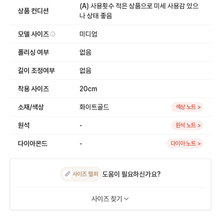
(A) 사용횟수 적은 상품으로 미세 사용감 있으
상품 컨디션
나 상태 좋음
모델 사이즈
미디엄
폴리싱 여부
없음
길이 조정여부
없음
착용 사이즈
20cm
소재/색상
화이트골드
색상 노트 >
원석
-
원석 노트 >
다이아몬드
-
다이아 노트 >
도움이 필요하신가요?
📏
사이즈 헬퍼
사이즈 찾기