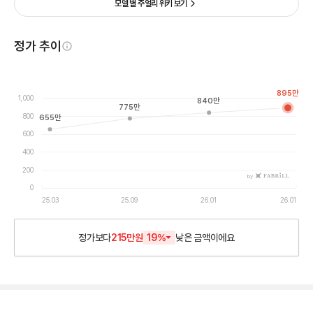
모델 별 주얼리 위키 보기
정가 추이
895
만
1,000
840
만
775
만
800
655
만
600
400
200
by
0
25.03
25.09
26.01
26.01
정가보다
215만원
19
%
낮은
금액이에요