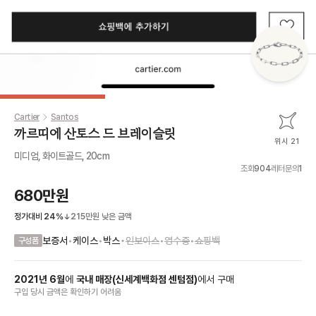
Cartier
Santos
까르띠에 산토스 드 브레이슬릿
위시 21
미디엄, 화이트골드, 20cm
조회
904
레터문의
1
680만원
정가대비
24
%
215만원
낮은 금액
•
보증서
•
케이스
•
박스
인보이스
•
영수증
•
쇼핑백
구성품
2021
년
6
월
에
국내 매장
(
신세계백화점 센텀점
)
에서
구매
구입 당시 금액
은
확인하기 어려움