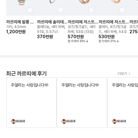
까르띠에 발롱 블
까르띠에 솔리테어
까르띠에 저스트
까르띠에 저스트
까르
루 드(42mm) 워
1895 링
앵 끌루 더블 링
앵 끌루 링
기타, 42mm
플래티늄, 세미 파베,
로즈/핑크골드, 세미
클래식, 로즈/핑크골
로즈/
치
1,200만
원
275
51호, 0.57ct
파베, 53호 (13호)
드, 세미 파베, 54호
370만
원
570만
원
530만
원
정가대비
30
%
정가대비
31
%
최근 까르띠에 후기
더보기
주얼리는 사랑입니다🫶
주얼리는 사랑입니다🫶
주얼리는 사랑입
lliliillill
lliliillill
lliliillill