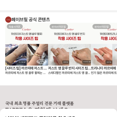
페이브릴 공식 콘텐츠
착용사이즈
반지사이즈팁
반지사이즈팁
[사이즈 팁] 까르띠에 저스트 앵
저스트 앵 끌루 반지 사이즈 팁,
트리니티 까르띠에 
까르띠에 저스트 앵 끌루 팔찌는 얇
스테디템인 까르띠에 저스트 앵 끌루
인기 많은 까르띠에 트
끌루 팔찌, 여리여리 핏은 이렇
착샷
팁, 착샷
은 스몰 모델과 두께감이 있는 클래
링 사이즈 팁 알려드릴게요🙌 저스트
이즈 팁 알려드릴게요🙌 까르띠에
게 골라요
식 모델 두 가지 라인으로 나뉘어요.
앵 끌루(Juste un Clou) 컬렉션
리니티 링(Trinity C
손목에 밀착되는 디자인이라, 사이즈
은 못을 굽혀 만든 형태가 특징이라
우골드, 화이트골드, 
에 따라 착용감이 크게 달라집니다.
선명하고 시크한 존재감을 주는 라인
지 밴드가 서로 맞물려
앵 끌루 팔찌 사이즈를 고를 때는 크
입니다. 심플한 룩에도 단독으로 착
으로 사랑, 우정, 신의
게 두 가지를 먼저 정하면 선택이 훨
용했을 때 가장 또렷한 느낌을 주어
래식 라인입니다. 출시
씬 쉬워져요. • 어떤 모델을 살 것인
스테디셀러로 꾸준히 사랑받고 있어
이 넘은 만큼, 세대를
국내 최초 명품 주얼리 전문 거래 플랫폼
지 (스몰 or 클래식) • 레이어드까지
요. [사이즈 선택 가이드] ❶ 한 사이
대표 컬렉션이에요. 3개의 링이 서로
FABRILL을 경험해 보세요.
고려할 것인지, 단독 착용만 할 것인
즈 🆙 추천 저스트 앵 끌루 링은 못
맞물려 돌아가는 디자
지 [모델사이즈별 팔찌 사이즈 선택]
머리와 굴곡이 있는 디자인 특성상
인 솔리드 링과는 착용