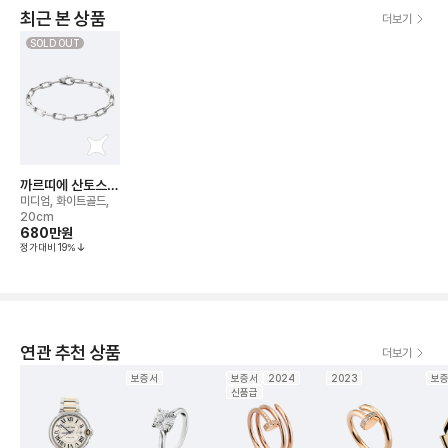
최근 본 상품
더보기
SOLD OUT
까르띠에 산토스
드 브레이슬릿
미디엄, 화이트골드,
20cm
680만
원
정가대비
19
%
연관 추천 상품
더보기
보증서
보증서
2024
2023
보
신품급