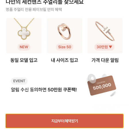
나만의 세컨핸즈 주얼리를 찾으세요
❶ 스몰(sm) 모델 얇고 손목을 가볍
정사이즈로 착용하면 헤드 부분이 손
그만큼 사이즈 문의도
게 감싸서 여리여리한 느낌을 주는
가락을 눌러 답답할 수 있어요. 너무
요. 그래서 가이드를
사기 걱정 없는 안전 결제
명품 주얼리 전용 페이브릴 만의 혜택
디자인으로 너무 헐거우면 특유의 라
타이트하게 맞추면 못 머리 부분이
다. [트리니티 링 사이즈 선택 가이
인이 살지 않기 때문에 살짝 여유 있
닿아 아프다는 후기가 많아, 평소 호
드] ❶ 정사이즈 혹은 한 사이즈 업
구매자가 원하는 수단으로 안전하게 결제할 수 있으며 페이브릴에서 결제 대금을 보관, 정품이 아
는 정도가 좋습니다. ✔️ 내 손목 둘레
수에서 한 사이즈 업을 가장 많이 선
트리니티 링은 롤링 
니면 반환해 드려요.
에서 한 사이즈 크게 선택을 추천해
택합니다. 예: 평소 51호 착용 → 저
적으로 평소 사이즈와
요. 👉 예: 손목 둘레 14cm → 15
스트 앵 끌루 52호 추천 ❷ 손가락
즈를 가장 먼저 추천해요. 다만,
주얼리 전문 이중 검수
호 추천 ❷ 클래식(오리지널) 모델 스
컨디션 고려 🧐 손가락 굵기는 계절,
락에 살이 있는 편이라
몰보다 두께감이 확실히 느껴지는 타
체온, 붓기에 따라 달라질 수 있어
하게 튀어나와 보일 수
주얼리 검수에 특화된 페이브릴 검수팀과 전문 감정사가 컨디션 및 정품 여부를 철저하고 꼼꼼하
입으로 볼드한 주얼리를 좋아하거나
요. 오전에는 조금 타이트하게 느껴
이즈 업도 많이 선택하
게 확인해요.
존재감 있는 팔찌를 찾는 분들이 선
지고, 오후에는 여유가 생기는 편이
예: 평소 49호 착용 👉 트리니티
호하는 모델이에요. 팔찌 자체가 두
라 본인의 착용 습관에 맞춰 선택하
은 49호 추천 👉 손가락에 살이 있
주얼리 전문 상담
꺼워 한 사이즈만 업하면 손목이 답
면 전체적인 착용감이 더 편안해요.
는 편이다 → 트리니티
답해 보이거나, 시각적으로 꽉 끼어
❸ 사이즈 조정 범위는 ±1호 💍 저
천 ❷ 손가락 컨디션 고려 손가락 굵
주얼리 전문 지식을 토대로 사이즈, 가격대 등 주얼리를 거래하며 궁금할 수 있는 내용에 대한 밀
보일 수 있어요. ✔️ 내 손목 둘레에서
스트 앵 끌루 링은 디자인 구조상 리
기는 계절과 체온, 오
착 상담을 제공하고 있어요.
두 사이즈 크게 선택하는 것을 권장
사이징이 가능하지만, 보통 한 사이
달리질 수 있어요. 손
해요. 👉 예: 손목둘레 14cm → 1
즈 내외에서 조정하는 경우가 많아
에 따라 사이즈를 결정하
빠르고 확실한 물품 이동 과정
6호 추천 [레이어드 착용 여부에 따
요. 추후 리사이징을 고려한다면 구
여름보다는 겨울에 헐
른 사이즈 선택] ❶ 레이어드로 착용
매 전 조정 가능 범위를 확인하는 것
있어요 - 오전보다는 
최적화된 검수 시스템으로 빠르고 효율적으로 물품이 이동될 뿐만 아니라, 이동 과정마다 알림톡
할 예정이라면 두 팔찌가 손목에서
이 안전합니다. 💡 페이브릴 Tip) 못
느껴질 수 있어요 ❸ 사이즈 조정 ±
및 이미지로 확실하게 안내해 드려요.
완전히 따로 노는 느낌이 아니라, 자
머리 눌림 없이 편하고 예쁜 실루엣
1 사이즈 가능 트리니
연스럽게 겹쳐지도록 사이즈를 맞추
으로 착용하고 싶다면, 타이트한 정
즈씩 내외로 리사이징
는 게 중요해요. ✔️ 레이어드 기준이
사이즈보다는 한 사이즈 여유를 두는
💡 Tip) 손가락에 
되는 팔찌와 1호 차이 내에서 맞추는
쪽이 훨씬 안정적으로 손에 잘 어울
이지 않게 예쁜 핏감
품절된 상품과 동일한 상품을 찾고 계신가요?
것을 추천해요. 👉 예: 러브 팔찌가 1
려요.
싶다면, 너무 딱 맞는
6호 착용 → 앵끌루는 15호 ❷ 단독
사이즈 업도 좋은 선택
지금부터 혜택받기
착용이라면 다른 팔찌와 조합을 고려
락에서 쉽게 빠지지 않
품절
동일 상품 입고 알림
하지 않는다면, - 모델사이즈(스몰/
유로 맞춘다면 일상생
연관 상품