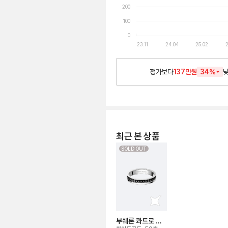
200
100
0
23.11
24.04
25.02
2
정가보다
137만원
34
%
최근 본 상품
SOLD OUT
부쉐론 콰트로 블