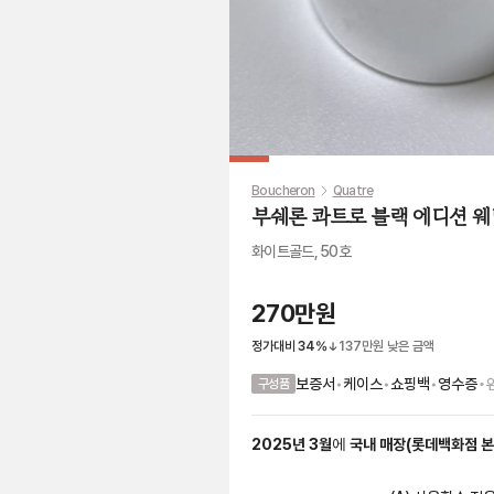
Boucheron
Quatre
부쉐론 콰트로 블랙 에디션 웨
화이트골드, 50호
270만원
정가대비
34
%
137만원
낮은 금액
•
보증서
•
케이스
•
쇼핑백
•
영수증
구성품
2025
년
3
월
에
국내 매장
(
롯데백화점 