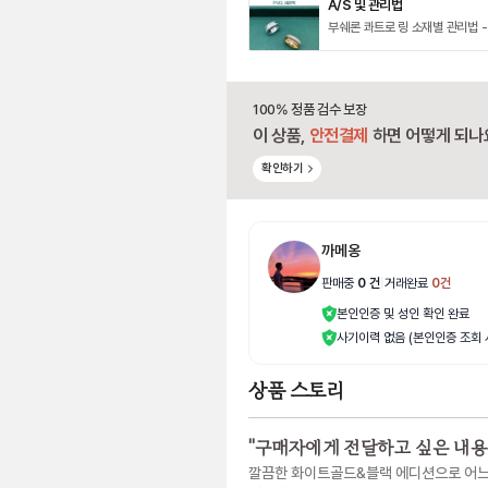
A/S 및 관리법
부쉐론 콰트로 링 소재별 관리법 -
100% 정품 검수 보장
이 상품,
안전결제
하면 어떻게 되나
확인하기
까메옹
판매중
0
건
|
거래완료
0
건
본인인증 및 성인 확인 완료
사기이력 없음 (본인인증 조회 
상품 스토리
"
구매자에게 전달하고 싶은 내용
깔끔한 화이트골드&블랙 에디션으로 어느