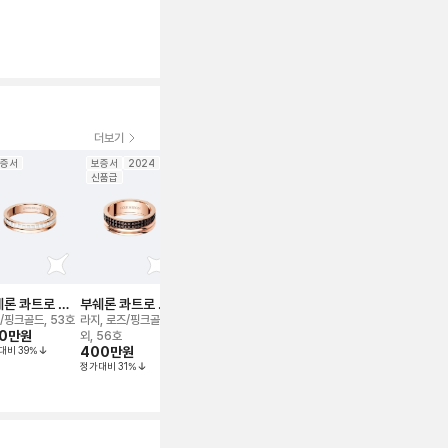
더보기
증서
보증서
2024
보증서
2022
보증서
보증서
신품급
론 콰트로 화
부쉐론 콰트로 클
부쉐론 콰트로 레
부쉐론 콰트로 클
부쉐론 콰트
 에디션 웨딩
래식 웨딩 밴드 링
디언트 에디션 클
래식 웨딩 밴드 링
랙 에디션 웨
/핑크골드, 53호
라지, 로즈/핑크골드
로즈/핑크골드, 풀 파
로즈/핑크골드, 49호
스몰, 화이트골드
 링
0만
원
루 드 파리 웨딩 밴
180만
원
드 링
외, 56호
베, 49호
호
대비
39
%
400만
원
드 링
600만
원
정가대비
48
%
250만
원
정가대비
31
%
정가대비
35
%
정가대비
71
%