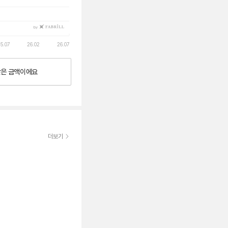
by
5.07
26.02
26.07
낮은
금액이에요
더보기