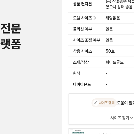
(A) 사용횟수 적
상품 컨디션
있으나 상태 좋음
모델 사이즈
해당없음
 전문
폴리싱 여부
없음
플랫폼
사이즈 조정 여부
없음
착용 사이즈
50호
소재/색상
화이트골드
원석
-
다이아몬드
-
도움이 필
📏
사이즈 헬퍼
사이즈 찾기