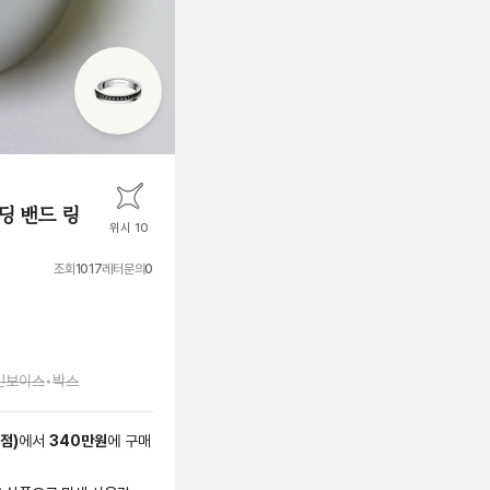
딩 밴드 링
위시 10
조회
1017
레터문의
0
인보이스
•
박스
본점
)
에서
340
만원
에
구매