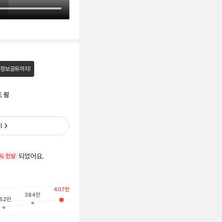
 정보공유까지!
드 링
기
되었어요.
% 인상
407
만
384
만
52
만