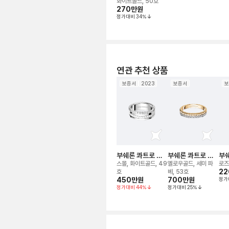
랙 에디션 웨딩 밴
화이트골드, 50호
드 링
270만
원
정가대비
34
%
연관 추천 상품
보증서
2023
보증서
보
부쉐론 콰트로 더
부쉐론 콰트로 레
부쉐
블 화이트 에디션
디언트 에디션 웨
이트
스몰, 화이트골드, 49
옐로우골드, 세미 파
로즈
링
딩 밴드 링
밴드
22
호
베, 53호
450만
원
700만
원
정가
정가대비
44
%
정가대비
25
%