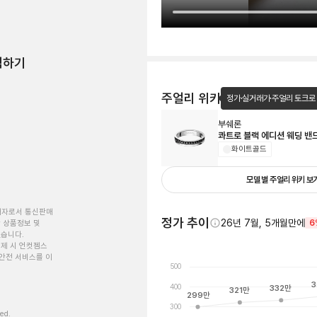
험하기
주얼리 위키
정가·실거래가·주얼리 토크로
부쉐론
콰트로 블랙 에디션 웨딩 밴
화이트골드
모델 별 주얼리 위키 보
개자로서 통신판매
정가 추이
26년 7월, 5개월만에
6
 상품정보 및
있습니다.
제 시 언컷젬스
안전 서비스를 이
500
3
400
332
만
321
만
299
만
300
ved.