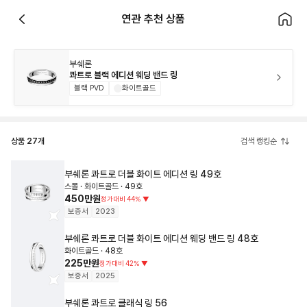
연관 추천 상품
부쉐론
콰트로 블랙 에디션 웨딩 밴드 링
블랙 PVD
화이트골드
상품
27
개
검색 랭킹순
부쉐론
콰트로 더블 화이트 에디션 링
49호
스몰 · 화이트골드 · 49호
450만원
정가대비
44
%
▼
보증서
2023
부쉐론
콰트로 더블 화이트 에디션 웨딩 밴드 링
48호
화이트골드 · 48호
225만원
정가대비
42
%
▼
보증서
2025
부쉐론
콰트로 클래식 링
56