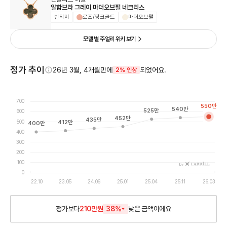
알함브라 그레이 마더오브펄 네크리스
빈티지
로즈/핑크골드
마더오브펄
모델 별 주얼리 위키 보기
정가 추이
26년 3월, 4개월만에
되었어요.
2% 인상
700
550
만
540
만
525
만
600
452
만
435
만
500
412
만
400
만
400
300
200
100
by
0
22.10
23.05
24.06
25.01
25.04
25.11
26.03
정가보다
210만원
38
%
낮은
금액이에요