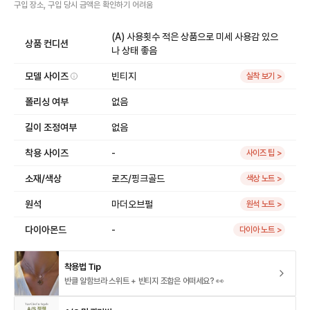
구입 장소, 구입 당시 금액
은
확인하기 어려움
(A) 사용횟수 적은 상품으로 미세 사용감 있으
상품 컨디션
나 상태 좋음
모델 사이즈
빈티지
실착 보기 >
폴리싱 여부
없음
길이 조정여부
없음
착용 사이즈
-
사이즈 팁 >
소재/색상
로즈/핑크골드
색상 노트 >
원석
마더오브펄
원석 노트 >
다이아몬드
-
다이아 노트 >
착용법 Tip
반클 알함브라 스위트 + 빈티지 조합은 어떠세요? 👀