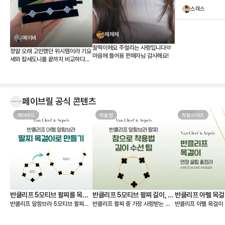
구경하고 가세요
스미스
뻐요
채채체
메이비
찰떡이에요 주얼리는 사랑입니다🫶
정말 오래 고민했던 위시템이라 기요
마음에 들어용 판매자님 감사해요!
세와 칼세도니를 끝까지 비교하다가
결국 칼세도니로 결정했습니다. 받아
보니 사진보다 실물이 훨씬 예쁘네
요. 은은한 하늘빛이 정말 고급스럽
고, 어떤 옷에도 잘 어울려서 왜 ‘문신
템’이라고 하는지 알 것 같습니다 💎
페이브릴 공식 콘텐츠
무엇보다 페이브릴에서 여러 매물을
한 번에 비교할 수 있어서 연식, 컨디
레이어드
착용법
착용사이즈
션, 구성품, 가격까지 꼼꼼하게 따져
보고 가장 마음에 드는 제품을 선택
할 수 있었던 점이 좋았습니다. 좋은
판매자분을 만나 상태도 기대 이상이
었고, 페이브릴 덕분에 오래 함께할
첫 반클리프를 기분 좋게 들이게 되
었네요. 오래오래 아껴 차겠습니다!
🤍
반클리프 5모티브 팔찌를 목걸
반클리프 5모티브 팔찌 길이, 착
반클리프 아펠 목걸
반클리프 알함브라 5모티브 팔찌를
반클리프 팔찌 중 가장 사랑받는 제
반클리프 아펠 목걸이 
이로 만들기 - 실착비교, 연장체
용팁-참으로 착용 vs 길이 수선
총정리
연장해서 목걸이로도 활용할 수 있다
품은 빈티지 알함브라 5모티브 팔찌
가 적당할지 고민되시죠? 오늘
인
하기
는 것 아시나요? 5모티브 팔찌에서
인데요. 인기 원석인 마더오브펄, 오
한 꿀팁 총정리본이 그