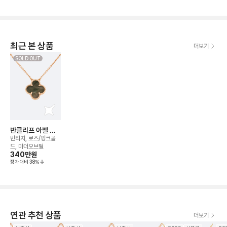
최근 본 상품
더보기
SOLD OUT
반클리프 아펠 알
함브라 그레이 마
빈티지, 로즈/핑크골
더오브펄 네크리스
드, 마더오브펄
340만
원
정가대비
38
%
연관 추천 상품
더보기