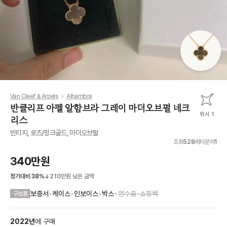
Van Cleef & Arpels
Alhambra
반클리프 아펠 알함브라 그레이 마더오브펄 네크
위시 1
리스
빈티지, 로즈/핑크골드, 마더오브펄
조회
528
레터문의
1
340만원
정가대비
38
%
210만원
낮은 금액
•
보증서
•
케이스
•
인보이스
•
박스
영수증
•
쇼핑백
구성품
2022
년
에
구매