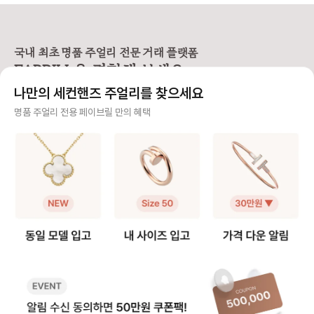
10모티브 목걸이가 하나 더 생긴 기
닉스 모델 등 매장 구매 시 웨이팅 디
해 드릴 거예요 ✨ 그중에서도 특히
분을 줘서 만족도가 정말 높아요. 반
파짓을 걸어야 받을 수 있을 만큼 인
많은 분들이 궁금해하
클리프 팔찌 활용도를 2배 높일 수
기가 높아요. 하지만 반클리프 5모티
스위트 알함브라 모델
있는 꿀팁 알려드릴게요! 🍀 반클리
브 팔찌는 다른 팔찌처럼 착용 사이
연장 꿀팁을 알려드릴게요. 
프 팔찌를 목걸이로 바꾸는 방법
즈를 선택할 수 없고 총 길이 19cm
브라 목걸이 연장 방법 빈티지 
국내 최초 명품 주얼리 전문 거래 플랫폼
1️⃣ 6모티브 목걸이 반클리프 알함브
로 스펙이 동일해요. 손목이 얇은 분
브라는 모티브가 고정되
FABRILL을 경험해 보세요.
라 빈티지 목걸이를 함께 소장하고
들이 그대로 착용하기에는 큰 사이즈
티브를 기준으로 양쪽
있다면 가능한 방법이에요 (5모티브
라 대부분 길이 수선을 고민하시는데
연장해요. 반면 스위트 알함브라는
나만의 세컨핸즈 주얼리를 찾으세요
팔찌 + 알함브라 빈티지 목걸이) -
요, 저 역시 오닉스 5모티브 팔찌를
모티브가 체인에 고정되어
팔찌 고리를 → 목걸이 클로버 쪽에
실사용 중이라 착용팁을 공유합니다
때문에, 연결 고리를 
사기 걱정 없는 안전 결제
명품 주얼리 전용 페이브릴 만의 혜택
걸어주세요. - 목걸이 고리를 → 팔
😉 [반클리프 알함브라 5모티브 팔
분을 늘려 연장해요. 💡 알함브라 목
찌 반대쪽에 걸어주세요. 2️⃣ 연장체
찌 착용팁 공유] 1️⃣ 참처럼 착용하기
걸이 연장 꿀팁 빈티지 모델은 3·4·
구매자가 원하는 수단으로 안전하게 결제할 수 있으며 페이브릴에서 결제 대금을 보관, 정품이 아
인으로 5모티브 목걸이 - 연장체인
· 클로버 안쪽에 잠금 고리를 걸어 참
5cm 연장을, 스위트
니면 반환해 드려요.
을 별도로 구매, 팔찌에 연결하여 목
처럼 연출하는 방법 · 클로버가 찰랑
크기가 작아 2·3cm 
걸이로 활용해요. 반클리프 5모티브
거려 매력적이고 길이 수선이 필요
호되는 편이에요! 특히 빈티지는 4
주얼리 전문 이중 검수
연장체인 등으로 키워드 검색해보시
없음 · 다만, 혼자 착용하거나 뺄 때
cm, 스위트는 2cm 
면 구매 가능한 체인들을 별도 구매
조금 불편 2️⃣ AS로 길이 수선하기 ·
고리를 활용해 순정 길
주얼리 검수에 특화된 페이브릴 검수팀과 전문 감정사가 컨디션 및 정품 여부를 철저하고 꼼꼼하
할 수 있어요. 길이 선택부터 소재색
클로버 사이 체인을 빼서 길이를 줄
이 모두 스타일링할 수
게 확인해요.
상까지 맞춤으로 가능하니 원하는 스
이는 방법 · 클로버 간격이 좁아져 손
이에요. 인기 모델인 빈티지 알함브
펙을 골라 주문해서 사용할 수 있어
목 위로 모티브가 3개 보이는 착샷
라 오닉스를 예시로 들면, 연장 
주얼리 전문 상담
요.
가능 · 보통은 참으로 착용하다가 불
인의 길이는 42cm이
편하면 수선하는 경우가 많음 💁‍♀️ 길
연장을 하게 되면 42cm와 46cm
주얼리 전문 지식을 토대로 사이즈, 가격대 등 주얼리를 거래하며 궁금할 수 있는 내용에 대한 밀
이 수선 안내 · 방식: 모티브 사이 체
까지 활용이 가능해요!
착 상담을 제공하고 있어요.
인을 한 알(0.5cm) 단위로 제거 ·
드를 참고하세요.) 📏 무료 수선 가능
기간: 보증서 기준 1년 이내 무상 1회
기간 - 구매 후 1년 이내, 최대 5c
빠르고 확실한 물품 이동 과정
/ 이후 20~30만원 비용 발생 · 소요
m 범위 내에서 1회 무료 리사이징이
시간: 공식 안내는 약 4주이나, 대부
가능해요. - 평균 수선 소요 기간은
최적화된 검수 시스템으로 빠르고 효율적으로 물품이 이동될 뿐만 아니라, 이동 과정마다 알림톡
분 일주일 내외로 받는다는 후기가
약 2주 정도 소요돼요. 🛍️ 서비스 