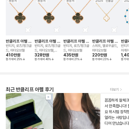
보증서
보증서
보증서
2025
신품급
20
반클리프 아펠 알
반클리프 아펠 알
반클리프 아펠 알
반클리프 아펠 알
반클
함브라 그레이 마
함브라 그레이 마
함브라 그레이 마
함브라 네크리스
함브
빈티지, 로즈/핑크골
빈티지, 로즈/핑크골
빈티지, 로즈/핑크골
스위트, 옐로우골드,
빈티지
더오브펄 네크리스
더오브펄 네크리스
더오브펄 네크리스
네크
드, 마더오브펄
드, 마더오브펄,
드, 마더오브펄
마더오브펄
아게
410만
원
328만
원
435만
원
220만
원
1,4
42cm, 46cm
정가대비
25
%
정가대비
40
%
정가대비
21
%
정가대비
23
%
정가대
최근 반클리프 아펠 후기
더보기
꼼꼼하게 잘체크
서 만족합니다!
요 위시템 장착
얼리는 사랑입니
디어 만났습니다