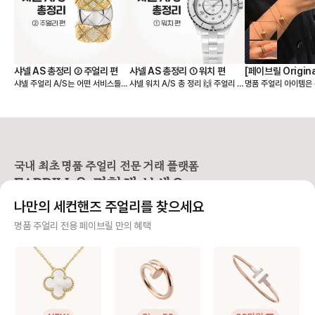
[페이브릴 Origin
샤넬 AS 총정리 ② 주얼리 편
샤넬 AS 총정리 ① 워치 편
명품 주얼리 아이템은
샤넬 주얼리 A/S는 어떤 서비스들이
샤넬 워치 A/S 총 정리 🙌 주얼리 인
리 스타일링 가이드
라 단독으로 착용했을
가능할까요? 샤넬 A/S 총정리 2탄
듯 워치 인듯, 샤넬 고유의 아이덴티
만, 다른 주얼리 아이
으로 주얼리 A/S에 대한 궁금증을
티를 그대로 가져가는 주얼리 워치의
드로 착용하는 것도 
싹 정리해드릴게요❣️ [사이즈 조정]
대명사! 특히, 프리미에르와 J12는
고 감각적인 연출법이 
❶ 목걸이/팔찌 길이 조정 길이 수선
정말 인기가 많아요. 시계는 주얼리
요! 특히 옷차림이 가벼워지는 여름
이 필요한 경우 가능해요. 6개월 이
와 다르게 기능이 동작하는 아이템이
은 주얼리 아이템 여러
내에는 1회 무료, 이후 비용은 약 31
라 A/S나 수리에 관련된 부분을 잘
드해서 나만의 취향을
만원이 발생됩니다. ❷ 반지 리사이
알아두면 추후 사용에도 큰 도움이
국내 최초 명품 주얼리 전문 거래 플랫폼
스타일링을 연출하기 
징 디자인에 따라 제한이 있으며, 대
됩니다. “보증은 몇 년일까? 오버홀
FABRILL을 경험해 보세요.
☀️ 같은 브랜드의 주얼리 매칭부터
표적으로 코코 크러쉬 링은 리사이징
은 언제 해야 하지? 매장에서 바로
여러 브랜드를 섞은 
이 불가해요. (리사이징이 가능한 제
해주는 서비스는 뭐가 있지?” 샤넬
나만의 세컨핸즈 주얼리를 찾으세요
모두 소개해드릴게요! ========
품의 경우) 6개월 이내에는 1회 무
시계 AS 관련 궁금한 점들 쉽게 정리
============ 페이브릴은 국
료, 이후에는 약 31만원이 발생됩니
해드릴게요! [품질 보증 기간] 202
사기 걱정 없는 안전 결제
명품 주얼리 전용 페이브릴 만의 혜택
내 최초 "세컨핸즈 명
다. ❸ 귀걸이 조정 귀침을 제거하거
2년 10월 이후 구매한 모든 샤넬 워
거래 플랫폼" 입니다. ✔️명품 주얼리
나 추가할 수 있어요. 귀침(포스트)을
치는 구매일로부터 5년 동안 보증이
구매자가 원하는 수단으로 안전하게 결제할 수 있으며 페이브릴에서 결제 대금을 보관, 정품이 아
중고 거래에 필요한 모
제거하는 경우는 무료지만, 추가하거
제공돼요. A/S 접수 시에는 시계 실
니면 반환해 드려요.
0% 여성으로 이루어
나 납땜이 필요한 경우에는 10만원
물과 신분증을 지참하면 가능하며,
문적으로 지원하고 있어요. 
이 부과됩니다. [광택 & 클리닝] ❶
꼭 구매자 본인이 아니어도 접수할
주얼리 전문 이중 검수
친구처럼, 주얼리 잘 
폴리싱 스크래치를 제거하고 원래의
수 있다는 점 참고하세요. [점검 서비
처럼 이용자분들과 진
광택을 되살리는 작업으로 비용은 약
스] ❶오버홀 (전체 점검) 무브먼트
주얼리 검수에 특화된 페이브릴 검수팀과 전문 감정사가 컨디션 및 정품 여부를 철저하고 꼼꼼하
고 있습니다. 앱 스토어에서 "페이브
31만원, 최초 1회는 무료입니다. 단,
(시계 내부 엔진)를 분해·세척·윤활·
게 확인해요.