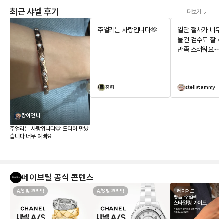
최근 샤넬 후기
더보기
주얼리는 사랑입니다🫶
일단 절차가 너
물건 검수도 잘
만족 스러워요~
홍화
stellatammy
짱아언니
주얼리는 사랑입니다🫶 드디어 만났
습니다 너무 예뻐요
페이브릴 공식 콘텐츠
A/S 및 관리법
A/S 및 관리법
레이어드