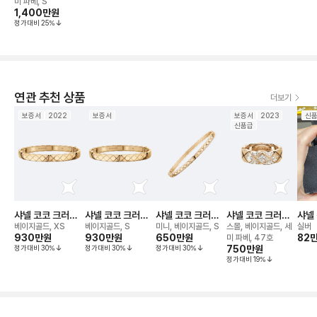
미 파베, S
1,400만
원
정가대비
25
%
연관 추천 상품
더보기
보증서
2022
보증서
보증서
2023
신
신품급
샤넬 코코 크러쉬
샤넬 코코 크러쉬
샤넬 코코 크러쉬
샤넬 코코 크러쉬
샤넬 
브레이슬릿
브레이슬릿
뱅글 브레이슬릿
링
걸이
베이지골드, XS
베이지골드, S
미니, 베이지골드, S
스몰, 베이지골드, 세
실버
930만
원
930만
원
650만
원
82
미 파베, 47호
정가대비
30
%
정가대비
30
%
정가대비
30
%
750만
원
정가대비
19
%