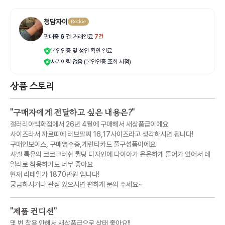
청담자이
Rookie
판매중
6
건
|
거래완료
7
건
본인인증 및 성인 확인 완료
사기이력 없음 (본인인증 조회 시점)
상품 스토리
"
구매자에게 전달하고 싶은 내용은?
"
갤러리아백화점에서 26년 4월에 구매해서 새상품급이에요
사이즈라서 까르띠에 러브팔찌 16,17사이즈라고 생각하시면 됩니다!
구매인보이스, 구매영수증,게런티카드 풀구성품이에요
샤넬 특유의 코코크러쉬 퀼팅 디자인에 다이아가 은은하게 들어가 있어서 데
일리로 착용하기도 너무 좋아요
현재 리테일가 1870만원 입니다!
궁금하시거나 관심 있으시면 편하게 문의 주세요~
"
제품 컨디션
"
몇 번 착용 안해서 새상품급으로 상태 좋아요!!