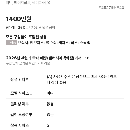
미니, 베이지골드, 세미 파베, S
조회
527
레터문의
0
1400만원
정가대비
25
%
470만원
낮은 금액
모든 구성품이 포함된 상품
보증서
•
인보이스
•
영수증
•
케이스
•
박스
•
쇼핑백
구성품
2026
년
4
월
에
국내 매장
(
갤러리아백화점
)
에서
구매
구입 당시 금액
은
확인하기 어려움
(A) 사용횟수 적은 상품으로 미세 사용감 있으
상품 컨디션
나 상태 좋음
모델 사이즈
미니
폴리싱 여부
없음
길이 조정여부
없음
착용 사이즈
S