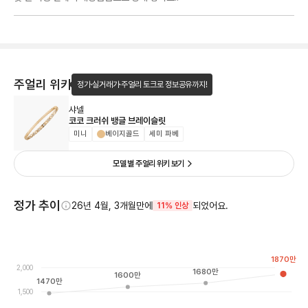
주얼리 위키
정가·실거래가·주얼리 토크로 정보공유까지!
샤넬
코코 크러쉬 뱅글 브레이슬릿
미니
베이지골드
세미 파베
모델 별 주얼리 위키 보기
정가 추이
26년 4월, 3개월만에
되었어요.
11% 인상
1870
만
2,000
1680
만
1600
만
1470
만
1,500