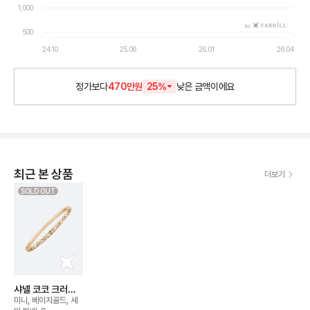
1,000
by
500
24.10
25.06
26.01
26.04
정가보다
470만원
25
%
낮은
금액이에요
최근 본 상품
더보기
SOLD OUT
샤넬 코코 크러쉬
뱅글 브레이슬릿
미니, 베이지골드, 세