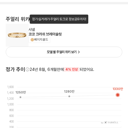
주얼리 위키
정가·실거래가·주얼리 토크로 정보공유까지!
샤넬
코코 크러쉬 브레이슬릿
베이지골드
모델 별 주얼리 위키 보기
정가 추이
24년 8월, 6개월만에
되었어요.
4% 인상
1,600
1330
만
1280
만
1250
만
1,400
1,200
1,000
800
600
400
by
200