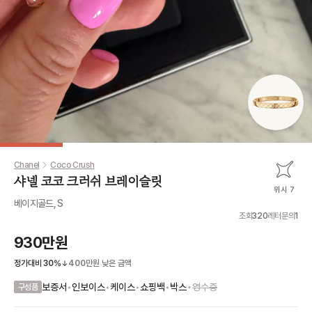
Chanel
Coco Crush
샤넬 코코 크러쉬 브레이슬릿
위시 7
베이지골드, S
조회
320
레터문의
1
930만원
정가대비
30
%
400만원
낮은 금액
•
보증서
•
인보이스
•
케이스
•
쇼핑백
•
박스
영수증
구성품