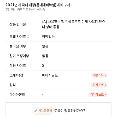
2021
년
에
국내 매장
(
롯데에비뉴엘
)
에서
구매
구입 당시 금액
은
확인하기 어려움
(A) 사용횟수 적은 상품으로 미세 사용감 있으
상품 컨디션
나 상태 좋음
모델 사이즈
해당없음
폴리싱 여부
없음
길이 조정여부
없음
착용 사이즈
S
소재/색상
베이지골드
색상 노트 >
원석
-
원석 노트 >
다이아몬드
-
다이아 노트 >
도움이 필요하신가요?
📏
사이즈 헬퍼