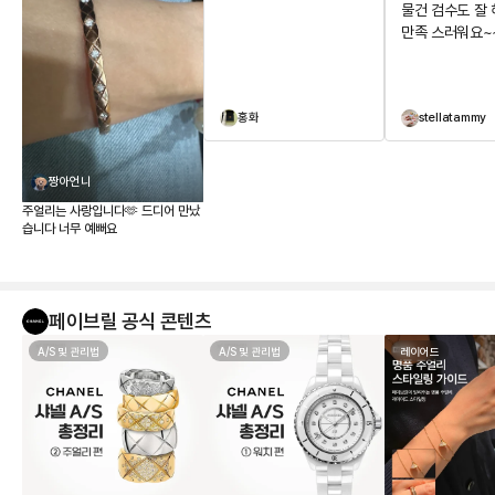
물건 검수도 잘
만족 스러워요~
홍화
stellatammy
짱아언니
주얼리는 사랑입니다🫶 드디어 만났
습니다 너무 예뻐요
페이브릴 공식 콘텐츠
A/S 및 관리법
A/S 및 관리법
레이어드