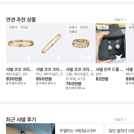
연관 추천 상품
더보기
보증서
2022
보증서
2023
신품급
보
신품급
샤넬 코코 크러쉬
샤넬 코코 크러쉬
샤넬 코코 크러쉬
샤넬 진주 드롭 귀
샤넬
브레이슬릿
뱅글 브레이슬릿
링
걸이 이어링
네크
베이지골드, XS
미니, 베이지골드, S
스몰, 베이지골드, 세
실버
베이지
930만
원
650만
원
82만
원
99
미 파베, 47호
정가대비
30
%
정가대비
30
%
750만
원
정가대
정가대비
19
%
최근 샤넬 후기
더보기
주얼리는 사랑입니다🫶
일단 절차가 너