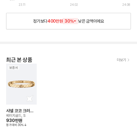
23.11
24.02
24.08
정가보다
400만원
30
%
낮은
금액이에요
최근 본 상품
더보기
보증서
샤넬 코코 크러쉬
브레이슬릿
베이지골드, S
930만
원
정가대비
30
%