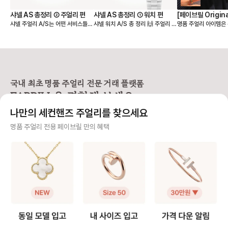
[페이브릴 Origin
샤넬 AS 총정리 ② 주얼리 편
샤넬 AS 총정리 ① 워치 편
명품 주얼리 아이템은
샤넬 주얼리 A/S는 어떤 서비스들이
샤넬 워치 A/S 총 정리 🙌 주얼리 인
리 스타일링 가이드
라 단독으로 착용했을
가능할까요? 샤넬 A/S 총정리 2탄
듯 워치 인듯, 샤넬 고유의 아이덴티
만, 다른 주얼리 아이
으로 주얼리 A/S에 대한 궁금증을
티를 그대로 가져가는 주얼리 워치의
드로 착용하는 것도 
싹 정리해드릴게요❣️ [사이즈 조정]
대명사! 특히, 프리미에르와 J12는
고 감각적인 연출법이 
❶ 목걸이/팔찌 길이 조정 길이 수선
정말 인기가 많아요. 시계는 주얼리
요! 특히 옷차림이 가벼워지는 여름
이 필요한 경우 가능해요. 6개월 이
와 다르게 기능이 동작하는 아이템이
은 주얼리 아이템 여러
내에는 1회 무료, 이후 비용은 약 31
라 A/S나 수리에 관련된 부분을 잘
드해서 나만의 취향을
만원이 발생됩니다. ❷ 반지 리사이
알아두면 추후 사용에도 큰 도움이
국내 최초 명품 주얼리 전문 거래 플랫폼
스타일링을 연출하기 
징 디자인에 따라 제한이 있으며, 대
됩니다. “보증은 몇 년일까? 오버홀
FABRILL을 경험해 보세요.
☀️ 같은 브랜드의 주얼리 매칭부터
표적으로 코코 크러쉬 링은 리사이징
은 언제 해야 하지? 매장에서 바로
여러 브랜드를 섞은 
이 불가해요. (리사이징이 가능한 제
해주는 서비스는 뭐가 있지?” 샤넬
나만의 세컨핸즈 주얼리를 찾으세요
모두 소개해드릴게요! ========
품의 경우) 6개월 이내에는 1회 무
시계 AS 관련 궁금한 점들 쉽게 정리
============ 페이브릴은 국
료, 이후에는 약 31만원이 발생됩니
해드릴게요! [품질 보증 기간] 202
사기 걱정 없는 안전 결제
명품 주얼리 전용 페이브릴 만의 혜택
내 최초 "세컨핸즈 명
다. ❸ 귀걸이 조정 귀침을 제거하거
2년 10월 이후 구매한 모든 샤넬 워
거래 플랫폼" 입니다. ✔️명품 주얼리
나 추가할 수 있어요. 귀침(포스트)을
치는 구매일로부터 5년 동안 보증이
구매자가 원하는 수단으로 안전하게 결제할 수 있으며 페이브릴에서 결제 대금을 보관, 정품이 아
중고 거래에 필요한 모
제거하는 경우는 무료지만, 추가하거
제공돼요. A/S 접수 시에는 시계 실
니면 반환해 드려요.
0% 여성으로 이루어
나 납땜이 필요한 경우에는 10만원
물과 신분증을 지참하면 가능하며,
문적으로 지원하고 있어요. 
이 부과됩니다. [광택 & 클리닝] ❶
꼭 구매자 본인이 아니어도 접수할
주얼리 전문 이중 검수
친구처럼, 주얼리 잘 
폴리싱 스크래치를 제거하고 원래의
수 있다는 점 참고하세요. [점검 서비
처럼 이용자분들과 진
광택을 되살리는 작업으로 비용은 약
스] ❶오버홀 (전체 점검) 무브먼트
주얼리 검수에 특화된 페이브릴 검수팀과 전문 감정사가 컨디션 및 정품 여부를 철저하고 꼼꼼하
고 있습니다. 앱 스토어에서 "페이브
31만원, 최초 1회는 무료입니다. 단,
(시계 내부 엔진)를 분해·세척·윤활·
게 확인해요.
릴" 다운받고 회원 가
화이트 골드 제품의 경우에는 로듐
재조립하고, 방수 점검 및 가스켓 교
만원 쿠폰팩 할인 혜택
도금 작업도 진행되기에 추가 비용이
체까지 포함된 정밀 서비스예요. 비
주얼리 전문 상담
어요! 궁금하신 점은
발생될 수 있습니다. (추가 비용은 제
용은 기계식(오토매틱) 88만 원, 쿼
"페이브릴"을 검색하
품 상태에 따라 달라지기 때문에 실
츠 56만 원이며 5년 주기로 권장돼
주얼리 전문 지식을 토대로 사이즈, 가격대 등 주얼리를 거래하며 궁금할 수 있는 내용에 대한 밀
의주세요. 가품 걱정없는 명품 주얼
물과 함께 매장 방문 시, 정확한 안내
요 (부품 교체 비용 별도) ❷유지관리