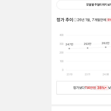
모델 별 주얼리 위키 보
정가 추이
26년 1월, 7개월만에
5
400
262
만
300
253
만
247
만
200
100
0
23.10
23.11
24.08
정가보다
114만원
38
%
낮