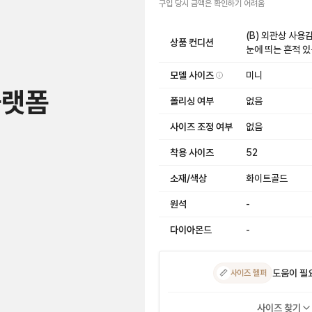
구입 당시 금액
은
확인하기 어려움
(B) 외관상 사
상품 컨디션
눈에 띄는 흔적 
모델 사이즈
미니
플랫폼
폴리싱 여부
없음
사이즈 조정 여부
없음
착용 사이즈
52
소재/색상
화이트골드
원석
-
다이아몬드
-
도움이 필
📏
사이즈 헬퍼
사이즈 찾기