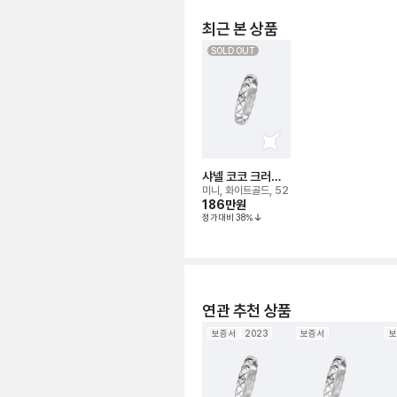
최근 본 상품
SOLD OUT
샤넬 코코 크러쉬
링
미니, 화이트골드, 52
186만
원
정가대비
38
%
연관 추천 상품
보증서
2023
보증서
보