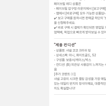
페이브릴 레디 상품은
- 페이브릴 압구정 라운지에서 [보고구매]
- 앱에서 [바로구매] 모두 가능한 상품입
✔️ 보고 구매를 원하시면 판매글 하단의 
을 신청해주세요.
✔️ 바로 구매 시 결제가 확인되면 영업일 
엄택배, 픽업으로 빠르게 받아보실 수 있어
"
제품 컨디션
"
- 상품명: 샤넬 코코 크러쉬 링
- 상세스펙: 미니, 화이트골드, 52
- 구성품: 보증서/케이스/박스
- 컨디션: (B) 외관상 사용감이 느껴지는
음
[추가 코멘트 💁‍♀️]
샤넬 고유의 시크한 퀼팅 감성을 가장 매일
있는 데일리 반지의 정석이예요, 대중적인
치도 확실합니다!