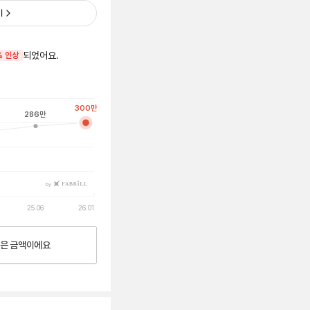
기
되었어요.
% 인상
300
만
286
만
by
25.06
26.01
은
금액이에요