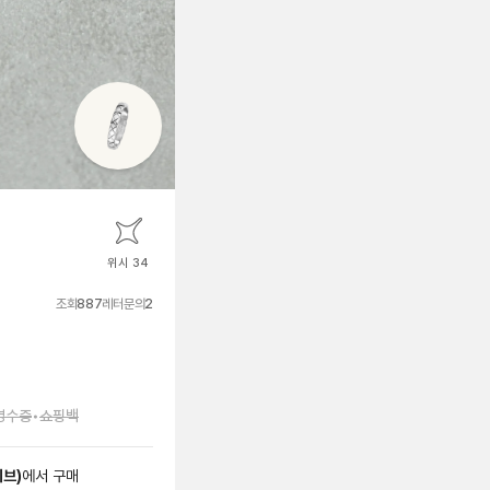
위시 34
조회
887
레터문의
2
영수증
•
쇼핑백
이브
)
에서
구매