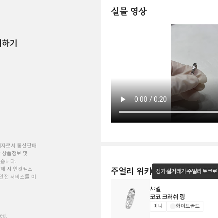
실물 영상
험하기
개자로서 통신판매
 상품정보 및
있습니다.
제 시 언컷젬스
주얼리 위키
정가·실거래가·주얼리 토크로
안전 서비스를 이
샤넬
코코 크러쉬 링
미니
화이트골드
ved.