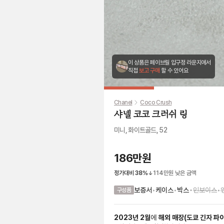
이 상품은 페이브릴 압구정 라운지에서
직접
보고 구매
할 수 있어요
Chanel
Coco Crush
샤넬 코코 크러쉬 링
미니, 화이트골드, 52
186만원
정가대비
38
%
114만원
낮은 금액
•
보증서
•
케이스
•
박스
인보이스
•
구성품
2023
년
2
월
에
해외 매장
(
도쿄 긴자 파