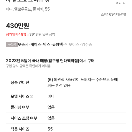
위시 4
미니, 옐로우골드, 풀 파베, 55
조회
463
레터문의
1
430만원
정가대비
48
%
391만원
낮은 금액
•
보증서
•
케이스
•
박스
•
쇼핑백
인보이스
•
영수증
구성품
2023
년
5
월
에
국내 매장
(
압구정 현대백화점
)
에서
구매
구입 당시 금액
은
확인하기 어려움
(B) 외관상 사용감이 느껴지는 수준으로 눈에
상품 컨디션
띄는 흔적 있음
모델 사이즈
미니
폴리싱 여부
없음
사이즈 조정 여부
없음
착용 사이즈
55