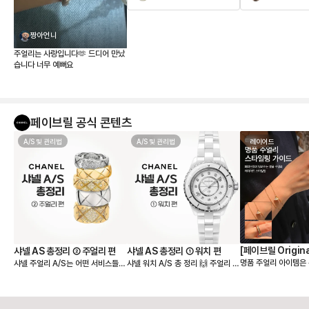
짱아언니
주얼리는 사랑입니다🫶 드디어 만났
습니다 너무 예뻐요
페이브릴 공식 콘텐츠
A/S 및 관리법
A/S 및 관리법
레이어드
[페이브릴 Origin
샤넬 AS 총정리 ② 주얼리 편
샤넬 AS 총정리 ① 워치 편
명품 주얼리 아이템은
샤넬 주얼리 A/S는 어떤 서비스들이
샤넬 워치 A/S 총 정리 🙌 주얼리 인
리 스타일링 가이드
라 단독으로 착용했을
가능할까요? 샤넬 A/S 총정리 2탄
듯 워치 인듯, 샤넬 고유의 아이덴티
만, 다른 주얼리 아이
으로 주얼리 A/S에 대한 궁금증을
티를 그대로 가져가는 주얼리 워치의
드로 착용하는 것도 
싹 정리해드릴게요❣️ [사이즈 조정]
대명사! 특히, 프리미에르와 J12는
고 감각적인 연출법이 
❶ 목걸이/팔찌 길이 조정 길이 수선
정말 인기가 많아요. 시계는 주얼리