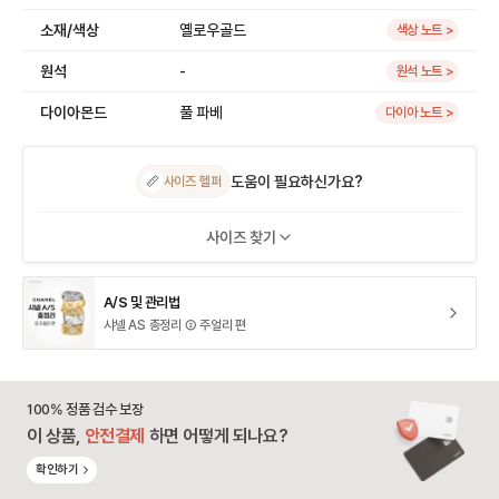
소재/색상
옐로우골드
색상 노트 >
원석
-
원석 노트 >
다이아몬드
풀 파베
다이아 노트 >
도움이 필요하신가요?
📏
사이즈 헬퍼
사이즈 찾기
A/S 및 관리법
샤넬 AS 총정리 ② 주얼리 편
100% 정품 검수 보장
이 상품,
안전결제
하면 어떻게 되나요?
확인하기