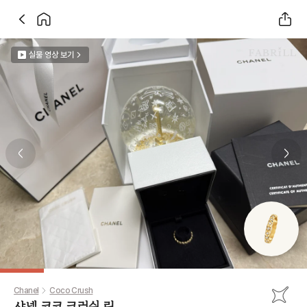
실물 영상 보기
Previous slide
Next 
Chanel
Coco Crush
샤넬 코코 크러쉬 링