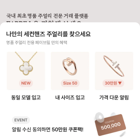
요! 특히 옷차림이 가벼워지는 여름
이 필요한 경우 가능해요. 6개월 이
와 다르게 기능이 동작하는 아이템이
은 주얼리 아이템 여러
내에는 1회 무료, 이후 비용은 약 31
라 A/S나 수리에 관련된 부분을 잘
드해서 나만의 취향을
만원이 발생됩니다. ❷ 반지 리사이
알아두면 추후 사용에도 큰 도움이
국내 최초 명품 주얼리 전문 거래 플랫폼
스타일링을 연출하기 
징 디자인에 따라 제한이 있으며, 대
됩니다. “보증은 몇 년일까? 오버홀
FABRILL을 경험해 보세요.
☀️ 같은 브랜드의 주얼리 매칭부터
표적으로 코코 크러쉬 링은 리사이징
은 언제 해야 하지? 매장에서 바로
여러 브랜드를 섞은 
이 불가해요. (리사이징이 가능한 제
해주는 서비스는 뭐가 있지?” 샤넬
나만의 세컨핸즈 주얼리를 찾으세요
모두 소개해드릴게요! ========
품의 경우) 6개월 이내에는 1회 무
시계 AS 관련 궁금한 점들 쉽게 정리
============ 페이브릴은 국
료, 이후에는 약 31만원이 발생됩니
해드릴게요! [품질 보증 기간] 202
사기 걱정 없는 안전 결제
명품 주얼리 전용 페이브릴 만의 혜택
내 최초 "세컨핸즈 명
다. ❸ 귀걸이 조정 귀침을 제거하거
2년 10월 이후 구매한 모든 샤넬 워
거래 플랫폼" 입니다. ✔️명품 주얼리
나 추가할 수 있어요. 귀침(포스트)을
치는 구매일로부터 5년 동안 보증이
구매자가 원하는 수단으로 안전하게 결제할 수 있으며 페이브릴에서 결제 대금을 보관, 정품이 아
중고 거래에 필요한 모
제거하는 경우는 무료지만, 추가하거
제공돼요. A/S 접수 시에는 시계 실
니면 반환해 드려요.
0% 여성으로 이루어
나 납땜이 필요한 경우에는 10만원
물과 신분증을 지참하면 가능하며,
문적으로 지원하고 있어요. 
이 부과됩니다. [광택 & 클리닝] ❶
꼭 구매자 본인이 아니어도 접수할
주얼리 전문 이중 검수
친구처럼, 주얼리 잘 
폴리싱 스크래치를 제거하고 원래의
수 있다는 점 참고하세요. [점검 서비
처럼 이용자분들과 진
광택을 되살리는 작업으로 비용은 약
스] ❶오버홀 (전체 점검) 무브먼트
주얼리 검수에 특화된 페이브릴 검수팀과 전문 감정사가 컨디션 및 정품 여부를 철저하고 꼼꼼하
고 있습니다. 앱 스토어에서 "페이브
31만원, 최초 1회는 무료입니다. 단,
(시계 내부 엔진)를 분해·세척·윤활·
게 확인해요.
릴" 다운받고 회원 가
화이트 골드 제품의 경우에는 로듐
재조립하고, 방수 점검 및 가스켓 교
만원 쿠폰팩 할인 혜택
도금 작업도 진행되기에 추가 비용이
체까지 포함된 정밀 서비스예요. 비
주얼리 전문 상담
어요! 궁금하신 점은
발생될 수 있습니다. (추가 비용은 제
용은 기계식(오토매틱) 88만 원, 쿼
"페이브릴"을 검색하
품 상태에 따라 달라지기 때문에 실
츠 56만 원이며 5년 주기로 권장돼
주얼리 전문 지식을 토대로 사이즈, 가격대 등 주얼리를 거래하며 궁금할 수 있는 내용에 대한 밀
의주세요. 가품 걱정없는 명품 주얼
물과 함께 매장 방문 시, 정확한 안내
요 (부품 교체 비용 별도) ❷유지관리
착 상담을 제공하고 있어요.
리 중고 거래는 페이브
를 받을 수 있어요) 💡샤넬 코코 크러
서비스 (가벼운 점검) 외관 세척, 가
쉬 반지는 제품 특성상 기스가 잘 생
스켓 교체, 방수 테스트가 포함돼
빠르고 확실한 물품 이동 과정
기기 때문에, 폴리싱 관리가 유용해
요. 비용은 24만 원부터 시작하며,
요. ❷ 샤이닝 주얼리 표면의 광택을
5년에 한 번 정도 받아두면 좋아요.
최적화된 검수 시스템으로 빠르고 효율적으로 물품이 이동될 뿐만 아니라, 이동 과정마다 알림톡
강화하는 서비스예요. 무료로 제공
[교체 관련] ❶배터리 교체 (쿼츠 전
및 이미지로 확실하게 안내해 드려요.
되지만 화이트 골드, 체인, 다이아가
용) 보증 기간 내에는 무료, 이후에
세팅된 일부 제품은 불가해요. ❸
는 8만 원이에요. 시계가 멈추면 3