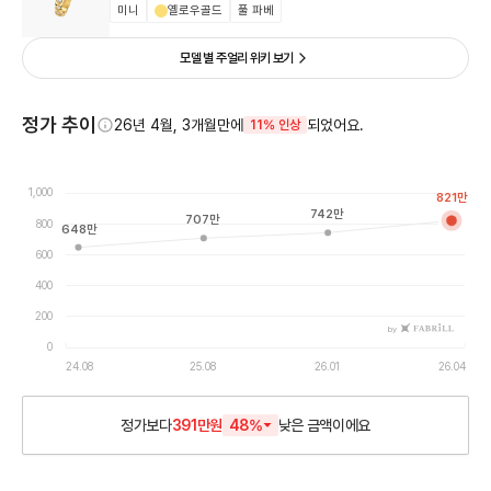
미니
옐로우골드
풀 파베
모델 별 주얼리 위키 보기
정가 추이
26년 4월, 3개월만에
되었어요.
11% 인상
1,000
821
만
742
만
707
만
800
648
만
600
400
200
by
0
24.08
25.08
26.01
26.04
정가보다
391만원
48
%
낮은
금액이에요