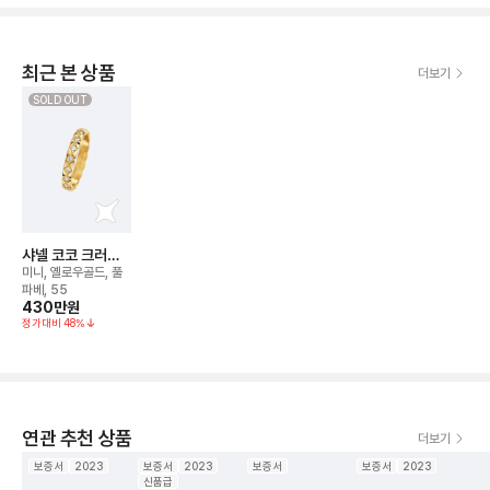
최근 본 상품
더보기
SOLD OUT
샤넬 코코 크러쉬
링
미니, 옐로우골드, 풀
파베, 55
430만
원
정가대비
48
%
연관 추천 상품
더보기
보증서
2023
보증서
2023
보증서
보증서
2023
신품급