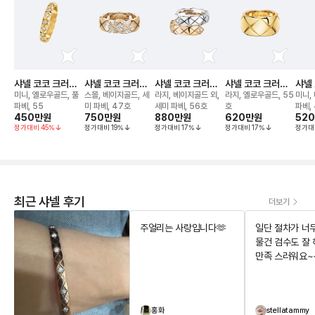
샤넬 코코 크러쉬
샤넬 코코 크러쉬
샤넬 코코 크러쉬
샤넬 코코 크러쉬
샤넬
링
링
링
링
링
미니, 옐로우골드, 풀
스몰, 베이지골드, 세
라지, 베이지골드 외,
라지, 옐로우골드, 55
미니,
파베, 55
미 파베, 47호
세미 파베, 56호
호
파베,
450만
원
750만
원
880만
원
620만
원
52
정가대비
45
%
정가대비
19
%
정가대비
17
%
정가대비
17
%
정가대
최근 샤넬 후기
더보기
주얼리는 사랑입니다🫶
일단 절차가 너
물건 검수도 잘
만족 스러워요~
홍화
stellatammy