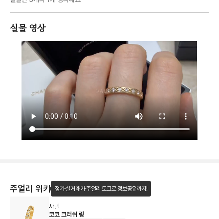
실물 영상
주얼리 위키
정가·실거래가·주얼리 토크로 정보공유까지!
샤넬
코코 크러쉬 링