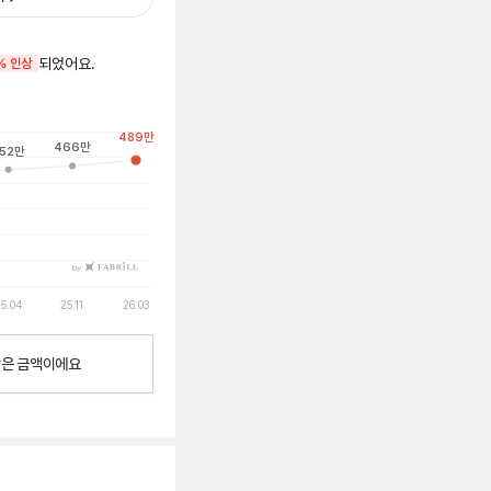
되었어요.
% 인상
489
만
466
만
52
만
by
5.04
25.11
26.03
낮은
금액이에요