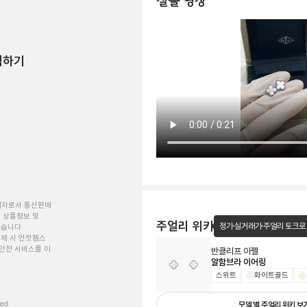
실물 영상
험하기
개자로서 통신판매
 상품정보 및
주얼리 위키
정가·실거래가·주얼리 토크로
있습니다.
제 시 언컷젬스
안전 서비스를 이
반클리프 아펠
알함브라 이어링
스위트
화이트골드
ved.
모델 별 주얼리 위키 보