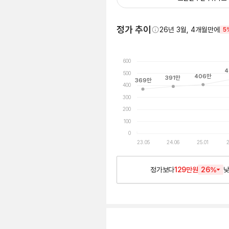
정가 추이
26년 3월, 4개월만에
5
600
4
500
406
만
391
만
369
만
400
300
200
100
0
23.05
24.06
25.01
2
정가보다
129만원
26
%