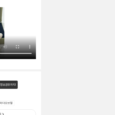
 정보공유까지!
마더오브펄
기