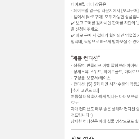
페이브릴 레디 상품은
- 페이브릴 압구정 라운지에서 [보고구매]
- 앱에서 [바로구매] 모두 가능한 상품입
✔️ 보고 구매를 원하시면 판매글 하단의 
을 신청해주세요.
✔️ 바로 구매 시 결제가 확인되면 영업일 
엄택배, 픽업으로 빠르게 받아보실 수 있어
"
제품 컨디션
"
- 상품명: 반클리프 아펠 알함브라 이어링
- 상세스펙: 스위트, 화이트골드, 마더오
- 구성품: 보증서/케이스
- 컨디션: (S) 5회 미만 시착 수준의 착
[추가 코멘트 💁‍♀️]
여름철 더욱 화사하게 빛나는 마더오브펄
🤍✨
자개 컨디션도 매우 좋은 상태라 컨디션 
천드립니다 :)
상세한 컨디션은 아래 실물 영상으로도 확