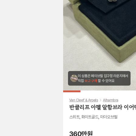
이 상품은 페이브릴 압구정 라운지에서
직접
보고 구매
할 수 있어요
Van Cleef & Arpels
Alhambra
반클리프 아펠 알함브라 이어
스위트, 화이트골드, 마더오브펄
360만원