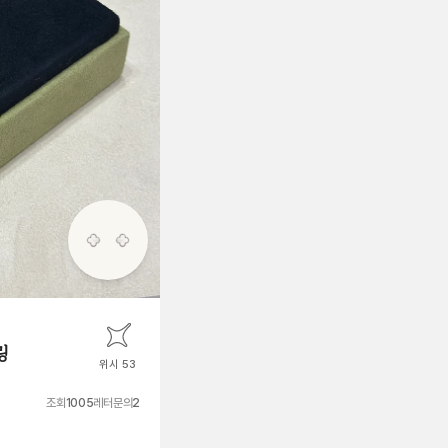
링
위시 53
조회
1005
레터문의
2