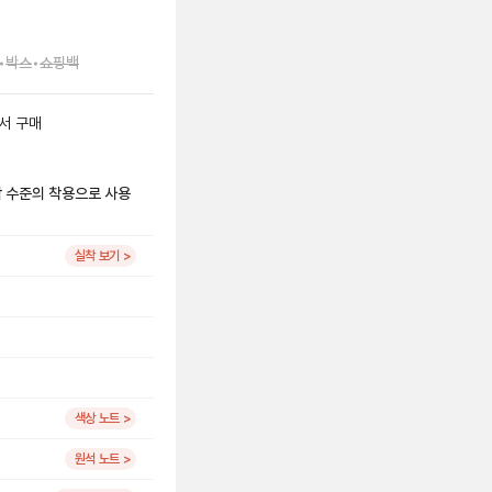
•
박스
•
쇼핑백
서
구매
시착 수준의 착용으로 사용
실착 보기 >
색상 노트 >
원석 노트 >