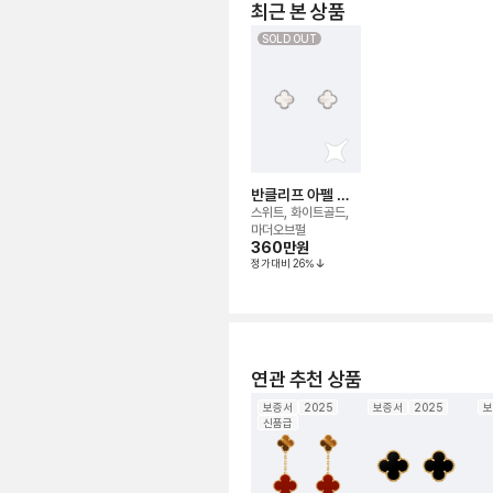
최근 본 상품
SOLD OUT
반클리프 아펠 알
함브라 이어링
스위트, 화이트골드,
마더오브펄
360만
원
정가대비
26
%
연관 추천 상품
보증서
2025
보증서
2025
보
신품급