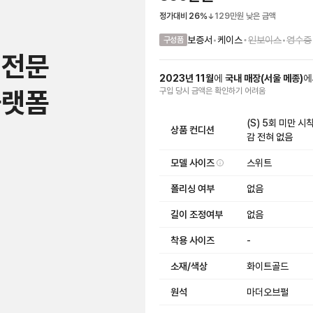
정가대비
26
%
129만원
낮은 금액
•
보증서
•
케이스
인보이스
•
영수증
구성품
 전문
2023
년
11
월
에
국내 매장
(
서울 메종
)
에
플랫폼
구입 당시 금액
은
확인하기 어려움
(S) 5회 미만 
상품 컨디션
감 전혀 없음
모델 사이즈
스위트
폴리싱 여부
없음
길이 조정여부
없음
착용 사이즈
-
소재/색상
화이트골드
원석
마더오브펄