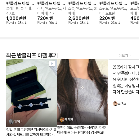
반클리프 아펠 에
반클리프 아펠 프
반클리프 아펠 뻬
반클리프 아펠 알
반클
스텔 웨딩 밴드 링
리볼 네크리스
를리 브레이슬릿
함브라 네크리스
쥬르
플래티늄, 풀 파베,
라지, 옐로우골드, 세
스몰, 옐로우골드, 풀
스위트, 옐로우골드,
로즈/
또왈 
47호
미 파베, 47
파베,
마더오브펄
파베, 
1,000만
원
720만
원
2,600만
원
220만
원
괄 링
46
정가대비
38
%
정가대비
16
%
정가대비
38
%
정가대비
23
%
정가대
최근 반클리프 아펠 후기
더보기
꼼꼼하게 잘체크
서 만족합니다!
요 위시템 장착
얼리는 사랑입니
디어 만났습니다
구경하고 가세요
스미스
뻐요
채채체
메이비
찰떡이에요 주얼리는 사랑입니다🫶
정말 오래 고민했던 위시템이라 기요
마음에 들어용 판매자님 감사해요!
세와 칼세도니를 끝까지 비교하다가