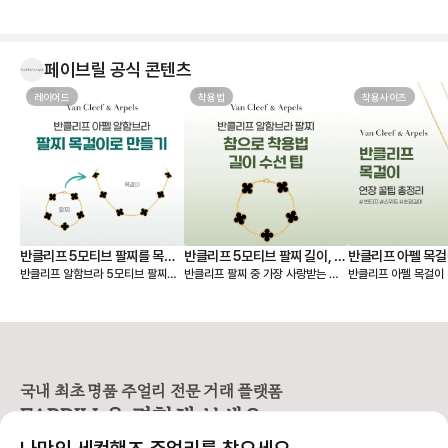
결국 칼세도니로 결정했습니다. 받아
보니 사진보다 실물이 훨씬 예쁘네
요. 은은한 하늘빛이 정말 고급스럽
고, 어떤 옷에도 잘 어울려서 왜 ‘문신
템’이라고 하는지 알 것 같습니다 💎
페이브릴 공식 콘텐츠
무엇보다 페이브릴에서 여러 매물을
한 번에 비교할 수 있어서 연식, 컨디
레이어드
착용법
착용사이즈
션, 구성품, 가격까지 꼼꼼하게 따져
보고 가장 마음에 드는 제품을 선택
할 수 있었던 점이 좋았습니다. 좋은
판매자분을 만나 상태도 기대 이상이
었고, 페이브릴 덕분에 오래 함께할
첫 반클리프를 기분 좋게 들이게 되
었네요. 오래오래 아껴 차겠습니다!
🤍
반클리프 5모티브 팔찌를 목걸
반클리프 5모티브 팔찌 길이, 착
반클리프 아펠 목걸
반클리프 알함브라 5모티브 팔찌를
반클리프 팔찌 중 가장 사랑받는 제
반클리프 아펠 목걸이 
이로 만들기 - 실착비교, 연장체
용팁-참으로 착용 vs 길이 수선
총정리
연장해서 목걸이로도 활용할 수 있다
품은 빈티지 알함브라 5모티브 팔찌
가 적당할지 고민되시죠? 오늘
인
하기
는 것 아시나요? 5모티브 팔찌에서
인데요. 인기 원석인 마더오브펄, 오
한 꿀팁 총정리본이 그
10모티브 목걸이가 하나 더 생긴 기
닉스 모델 등 매장 구매 시 웨이팅 디
해 드릴 거예요 ✨ 그중에서도 특히
분을 줘서 만족도가 정말 높아요. 반
파짓을 걸어야 받을 수 있을 만큼 인
많은 분들이 궁금해하
클리프 팔찌 활용도를 2배 높일 수
기가 높아요. 하지만 반클리프 5모티
스위트 알함브라 모델
있는 꿀팁 알려드릴게요! 🍀 반클리
브 팔찌는 다른 팔찌처럼 착용 사이
연장 꿀팁을 알려드릴게요. 
프 팔찌를 목걸이로 바꾸는 방법
즈를 선택할 수 없고 총 길이 19cm
브라 목걸이 연장 방법 빈티지 
국내 최초 명품 주얼리 전문 거래 플랫폼
1️⃣ 6모티브 목걸이 반클리프 알함브
로 스펙이 동일해요. 손목이 얇은 분
브라는 모티브가 고정되
FABRILL을 경험해 보세요.
라 빈티지 목걸이를 함께 소장하고
들이 그대로 착용하기에는 큰 사이즈
티브를 기준으로 양쪽
있다면 가능한 방법이에요 (5모티브
라 대부분 길이 수선을 고민하시는데
연장해요. 반면 스위트 알함브라는