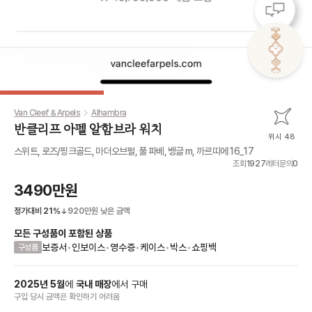
Van Cleef & Arpels
Alhambra
반클리프 아펠 알함브라 워치
위시 48
스위트, 로즈/핑크골드, 마더오브펄, 풀 파베, 뱅글 m, 까르띠에 16_17
조회
1927
레터문의
0
3490만원
정가대비
21
%
920만원
낮은 금액
모든 구성품이 포함된 상품
보증서
•
인보이스
•
영수증
•
케이스
•
박스
•
쇼핑백
구성품
2025
년
5
월
에
국내 매장
에서
구매
구입 당시 금액
은
확인하기 어려움