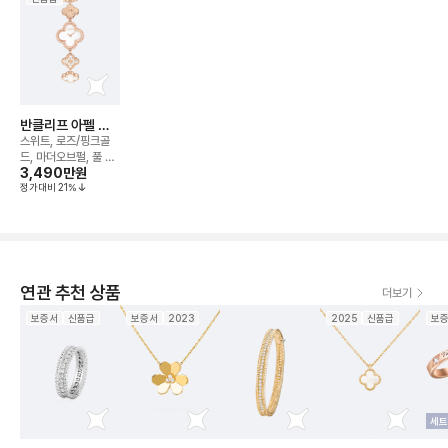
반클리프 아펠 알
함브라 워치
스위트, 로즈/핑크골
드, 마더오브펄, 풀 파
3,490만
원
베, 뱅글 m, 까르띠에
정가대비
21
%
16_17
연관 추천 상품
더보기
보증서
신품급
보증서
2023
2025
신품급
보
세트