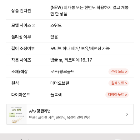
(NEW) 미개봉 또는 한번도 착용하지 않고 개봉
상품 컨디션
만 한 상품
모델 사이즈
스위트
폴리싱 여부
없음
길이 조정여부
모티브 하나 제거/ 보유/재연장 가능
착용 사이즈
뱅글 m, 까르띠에 16_17
소재/색상
로즈/핑크골드
색상 노트 >
원석
마더오브펄
원석 노트 >
다이아몬드
풀 파베
다이아 노트 >
A/S 및 관리법
반클리프아펠 세척, 클리닝, 목걸이 길이 연장