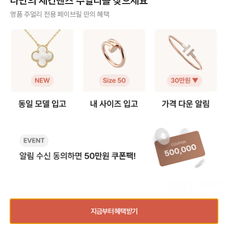
나만의 세컨핸즈 주얼리를 찾으세요
팔찌 + 알함브라 빈티지 목걸이) -
요, 저 역시 오닉스 5모티브 팔찌를
모티브가 체인에 고정되어
팔찌 고리를 → 목걸이 클로버 쪽에
실사용 중이라 착용팁을 공유합니다
때문에, 연결 고리를 
사기 걱정 없는 안전 결제
명품 주얼리 전용 페이브릴 만의 혜택
걸어주세요. - 목걸이 고리를 → 팔
😉 [반클리프 알함브라 5모티브 팔
분을 늘려 연장해요. 💡 알함브라 목
찌 반대쪽에 걸어주세요. 2️⃣ 연장체
찌 착용팁 공유] 1️⃣ 참처럼 착용하기
걸이 연장 꿀팁 빈티지 모델은 3·4·
구매자가 원하는 수단으로 안전하게 결제할 수 있으며 페이브릴에서 결제 대금을 보관, 정품이 아
인으로 5모티브 목걸이 - 연장체인
· 클로버 안쪽에 잠금 고리를 걸어 참
5cm 연장을, 스위트
니면 반환해 드려요.
을 별도로 구매, 팔찌에 연결하여 목
처럼 연출하는 방법 · 클로버가 찰랑
크기가 작아 2·3cm 
걸이로 활용해요. 반클리프 5모티브
거려 매력적이고 길이 수선이 필요
호되는 편이에요! 특히 빈티지는 4
주얼리 전문 이중 검수
연장체인 등으로 키워드 검색해보시
없음 · 다만, 혼자 착용하거나 뺄 때
cm, 스위트는 2cm 
면 구매 가능한 체인들을 별도 구매
조금 불편 2️⃣ AS로 길이 수선하기 ·
고리를 활용해 순정 길
주얼리 검수에 특화된 페이브릴 검수팀과 전문 감정사가 컨디션 및 정품 여부를 철저하고 꼼꼼하
할 수 있어요. 길이 선택부터 소재색
클로버 사이 체인을 빼서 길이를 줄
이 모두 스타일링할 수
게 확인해요.
상까지 맞춤으로 가능하니 원하는 스
이는 방법 · 클로버 간격이 좁아져 손
이에요. 인기 모델인 빈티지 알함브
펙을 골라 주문해서 사용할 수 있어
목 위로 모티브가 3개 보이는 착샷
라 오닉스를 예시로 들면, 연장 
주얼리 전문 상담
요.
가능 · 보통은 참으로 착용하다가 불
인의 길이는 42cm이
편하면 수선하는 경우가 많음 💁‍♀️ 길
연장을 하게 되면 42cm와 46cm
주얼리 전문 지식을 토대로 사이즈, 가격대 등 주얼리를 거래하며 궁금할 수 있는 내용에 대한 밀
이 수선 안내 · 방식: 모티브 사이 체
까지 활용이 가능해요!
착 상담을 제공하고 있어요.
인을 한 알(0.5cm) 단위로 제거 ·
드를 참고하세요.) 📏 무료 수선 가능
기간: 보증서 기준 1년 이내 무상 1회
기간 - 구매 후 1년 이내, 최대 5c
빠르고 확실한 물품 이동 과정
/ 이후 20~30만원 비용 발생 · 소요
m 범위 내에서 1회 무료 리사이징이
시간: 공식 안내는 약 4주이나, 대부
가능해요. - 평균 수선 소요 기간은
최적화된 검수 시스템으로 빠르고 효율적으로 물품이 이동될 뿐만 아니라, 이동 과정마다 알림톡
분 일주일 내외로 받는다는 후기가
약 2주 정도 소요돼요. 🛍️ 서비스 
및 이미지로 확실하게 안내해 드려요.
많음 · 추가 팁: 줄인 체인은 돌려받을
수 방법 ✔️매장 방문 접수 제품 실물
수 있고, 추후 늘릴 때 반납할 필요 없
만 지참하면 가능해요! 단, 서비스 
음 📏 몇 cm 줄이는 게 좋을까? 보
수 시 발급되는 접수증
통 손목 둘레에서 + 2cm 여유 있게
세요. 제품을 찾으러 갈 때 접수증과
💳 신용카드 최대 6개월 무이자 할부
사이즈를 고르시는 분들이 가장 많았
신분증이 꼭 필요해요. (공식 홈페
어요. ✔️손목 14cm → 팔찌 16cm
지를 통한 자택 픽업 
지금부터 혜택받기
추천 👉 3cm 줄이기 ✔️손목 15c
9월 9일자로 종료되었어요!
거래 레터 쓰기
바로 구매하기
m → 팔찌 17cm 추천 👉 2cm 줄
주 묻는 질문 Q: 이미