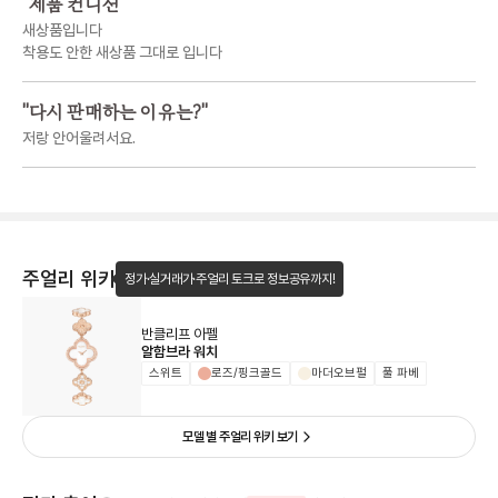
"
제품 컨디션
"
새상품입니다
착용도 안한 새상품 그대로 입니다
"
다시 판매하는 이유는?
"
저랑 안어울려서요.
주얼리 위키
정가·실거래가·주얼리 토크로 정보공유까지!
반클리프 아펠
알함브라 워치
스위트
로즈/핑크골드
마더오브펄
풀 파베
모델 별 주얼리 위키 보기