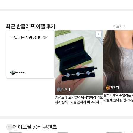
최근 반클리프 아펠 후기
더보기
주얼리는 사랑입니다🫶
ireena
채채체
메이비
찰떡이에요 주얼리는 
정말 오래 고민했던 위시템이라 기요
마음에 들어용 판매자
세와 칼세도니를 끝까지 비교하다가
결국 칼세도니로 결정했습니다. 받아
보니 사진보다 실물이 훨씬 예쁘네
요. 은은한 하늘빛이 정말 고급스럽
고, 어떤 옷에도 잘 어울려서 왜 ‘문신
페이브릴 공식 콘텐츠
템’이라고 하는지 알 것 같습니다 💎
무엇보다 페이브릴에서 여러 매물을