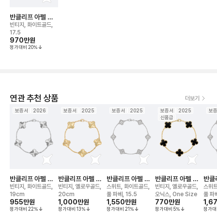
반클리프 아펠 알
함브라 기요세 5모
빈티지, 화이트골드,
티브 브레이슬릿
17.5
970만
원
정가대비
20
%
연관 추천 상품
더보기
보증서
2026
보증서
2025
보증서
2025
보증서
2025
보
신품급
반클리프 아펠 알
반클리프 아펠 알
반클리프 아펠 알
반클리프 아펠 알
반클
함브라 기요세 5모
함브라 기요세 5모
함브라 다이아 6모
함브라 5모티브 브
함브
빈티지, 화이트골드,
빈티지, 옐로우골드,
스위트, 화이트골드,
빈티지, 옐로우골드,
스위트
티브 브레이슬릿
티브 브레이슬릿
티브 브레이슬릿
레이슬릿
티브
19cm
20cm
풀 파베, 15.5
오닉스, One Size
풀 파
955만
원
1,000만
원
1,550만
원
770만
원
1,6
그대
정가대비
22
%
정가대비
13
%
정가대비
21
%
정가대비
5
%
정가대