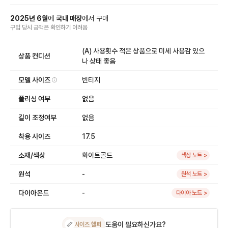
2025
년
6
월
에
국내 매장
에서
구매
구입 당시 금액
은
확인하기 어려움
(A) 사용횟수 적은 상품으로 미세 사용감 있으
상품 컨디션
나 상태 좋음
모델 사이즈
빈티지
폴리싱 여부
없음
길이 조정여부
없음
착용 사이즈
17.5
소재/색상
화이트골드
색상 노트 >
원석
-
원석 노트 >
다이아몬드
-
다이아 노트 >
도움이 필요하신가요?
📏
사이즈 헬퍼