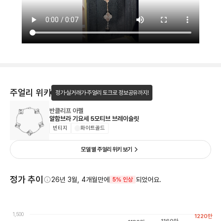
주얼리 위키
정가·실거래가·주얼리 토크로 정보공유까지!
반클리프 아펠
알함브라 기요세 5모티브 브레이슬릿
빈티지
화이트골드
모델 별 주얼리 위키 보기
정가 추이
26년 3월, 4개월만에
되었어요.
5% 인상
1,500
1220
만