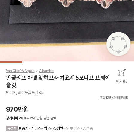
Van Cleef & Arpels
Alhambra
반클리프 아펠 알함브라 기요세 5모티브 브레이
위시 65
슬릿
빈티지, 화이트골드, 17.5
조회
1254
레터문의
5
970만원
정가대비
20
%
250만원
낮은 금액
•
보증서
•
케이스
•
박스
•
쇼핑백
인보이스
•
영수증
구성품