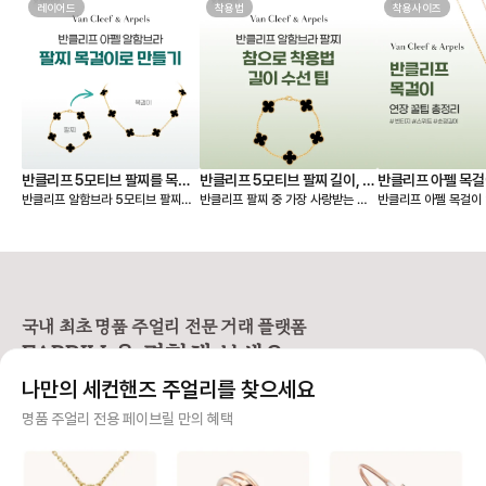
레이어드
한 번에 비교할 수 있어서 연식, 컨디
착용법
착용사이즈
션, 구성품, 가격까지 꼼꼼하게 따져
보고 가장 마음에 드는 제품을 선택
할 수 있었던 점이 좋았습니다. 좋은
판매자분을 만나 상태도 기대 이상이
었고, 페이브릴 덕분에 오래 함께할
첫 반클리프를 기분 좋게 들이게 되
었네요. 오래오래 아껴 차겠습니다!
🤍
반클리프 5모티브 팔찌를 목걸
반클리프 5모티브 팔찌 길이, 착
반클리프 아펠 목걸
반클리프 알함브라 5모티브 팔찌를
반클리프 팔찌 중 가장 사랑받는 제
반클리프 아펠 목걸이 
이로 만들기 - 실착비교, 연장체
용팁-참으로 착용 vs 길이 수선
총정리
연장해서 목걸이로도 활용할 수 있다
품은 빈티지 알함브라 5모티브 팔찌
가 적당할지 고민되시죠? 오늘
인
하기
는 것 아시나요? 5모티브 팔찌에서
인데요. 인기 원석인 마더오브펄, 오
한 꿀팁 총정리본이 그
10모티브 목걸이가 하나 더 생긴 기
닉스 모델 등 매장 구매 시 웨이팅 디
해 드릴 거예요 ✨ 그중에서도 특히
분을 줘서 만족도가 정말 높아요. 반
파짓을 걸어야 받을 수 있을 만큼 인
많은 분들이 궁금해하
클리프 팔찌 활용도를 2배 높일 수
기가 높아요. 하지만 반클리프 5모티
스위트 알함브라 모델
있는 꿀팁 알려드릴게요! 🍀 반클리
브 팔찌는 다른 팔찌처럼 착용 사이
연장 꿀팁을 알려드릴게요. 
프 팔찌를 목걸이로 바꾸는 방법
즈를 선택할 수 없고 총 길이 19cm
브라 목걸이 연장 방법 빈티지 
국내 최초 명품 주얼리 전문 거래 플랫폼
1️⃣ 6모티브 목걸이 반클리프 알함브
로 스펙이 동일해요. 손목이 얇은 분
브라는 모티브가 고정되
FABRILL을 경험해 보세요.
라 빈티지 목걸이를 함께 소장하고
들이 그대로 착용하기에는 큰 사이즈
티브를 기준으로 양쪽
있다면 가능한 방법이에요 (5모티브
라 대부분 길이 수선을 고민하시는데
연장해요. 반면 스위트 알함브라는
나만의 세컨핸즈 주얼리를 찾으세요
팔찌 + 알함브라 빈티지 목걸이) -
요, 저 역시 오닉스 5모티브 팔찌를
모티브가 체인에 고정되어
팔찌 고리를 → 목걸이 클로버 쪽에
실사용 중이라 착용팁을 공유합니다
때문에, 연결 고리를 
사기 걱정 없는 안전 결제
명품 주얼리 전용 페이브릴 만의 혜택
걸어주세요. - 목걸이 고리를 → 팔
😉 [반클리프 알함브라 5모티브 팔
분을 늘려 연장해요. 💡 알함브라 목
찌 반대쪽에 걸어주세요. 2️⃣ 연장체
찌 착용팁 공유] 1️⃣ 참처럼 착용하기
걸이 연장 꿀팁 빈티지 모델은 3·4·
구매자가 원하는 수단으로 안전하게 결제할 수 있으며 페이브릴에서 결제 대금을 보관, 정품이 아
인으로 5모티브 목걸이 - 연장체인
· 클로버 안쪽에 잠금 고리를 걸어 참
5cm 연장을, 스위트
니면 반환해 드려요.
을 별도로 구매, 팔찌에 연결하여 목
처럼 연출하는 방법 · 클로버가 찰랑
크기가 작아 2·3cm 