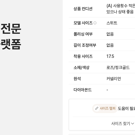
(A) 사용횟수 적
상품 컨디션
있으나 상태 좋음
모델 사이즈
스위트
 전문
폴리싱 여부
없음
플랫폼
길이 조정여부
없음
착용 사이즈
17.5
소재/색상
로즈/핑크골드
원석
커넬리언
다이아몬드
-
도움이 필
📏
사이즈 헬퍼
사이즈 찾기