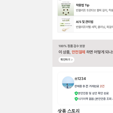
착용법 Tip
A/S 및 관리법
반클리프아펠 세척, 클리닝, 목걸
100% 정품 검수 보장
이 상품,
안전결제
하면 어떻게 되나
확인하기
쏘1234
판매중
0
건
|
거래완료
2
건
본인인증 및 성인 확인 완료
사기이력 없음 (본인인증 조회 
상품 스토리