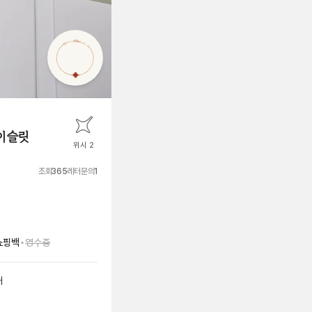
이슬릿
위시 2
조회
365
레터문의
1
•
쇼핑백
영수증
매