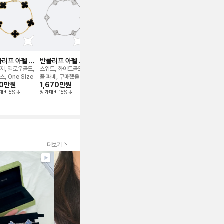
리프 아펠 알
반클리프 아펠 알
반클리프 아펠 알
반클리프 아펠 알
반클리프 아
라 5모티브 브
함브라 다이아 6모
함브라 기요세 5모
함브라 브레이슬릿
함브라 5모
지, 옐로우골드,
스위트, 화이트골드,
빈티지, 화이트골드,
스위트, 옐로우골드,
빈티지, 화이트
이슬릿
티브 브레이슬릿
티브 브레이슬릿
레이슬릿
스, One Size
풀 파베, 구매했을때
17.5
마더오브펄, 17.5
오닉스, 풀 파베
0만
원
1,670만
원
970만
원
170만
원
2,600만
원
그대로
지널
대비
5
%
정가대비
15
%
정가대비
20
%
정가대비
34
%
정가대비
7
%
더보기
꼼꼼하게 잘체크 해주셔
서 만족합니다! 찰떡이에
요 위시템 장착했어요 주
얼리는 사랑입니다🫶 드
디어 만났습니다 영롱함
구경하고 가세요 너무 예
스미스
뻐요