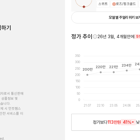
스위트
로즈/핑크골드
모델 별 주얼리 위키 보
험하기
정가 추이
26년 3월, 4개월만에
5
350
300
24
234
만
221
만
220
만
250
200
만
200
150
100
개자로서 통신판매
50
 상품정보 및
0
있습니다.
21.07
22.10
23.05
24.06
25
제 시 언컷젬스
안전 서비스를 이
정가보다
113만원
41
%
낮
ved.