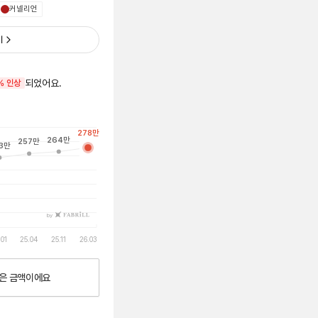
커넬리언
기
되었어요.
% 인상
278
만
264
만
257
만
3
만
by
.01
25.04
25.11
26.03
은
금액이에요