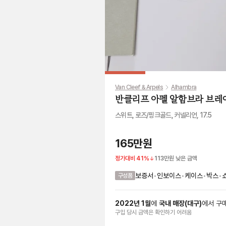
Van Cleef & Arpels
Alhambra
반클리프 아펠 알함브라 브레
스위트, 로즈/핑크골드, 커넬리언, 17.5
165만원
정가대비
41
%
113만원
낮은 금액
보증서
•
인보이스
•
케이스
•
박스
•
구성품
2022
년
1
월
에
국내 매장
(
대구
)
에서
구
구입 당시 금액
은
확인하기 어려움