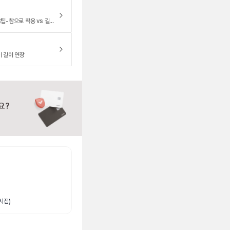
반클리프 5모티브 팔찌 길이, 착용팁-참으로 착용 vs 길이 수선하기
이 길이 연장
요?
시점)