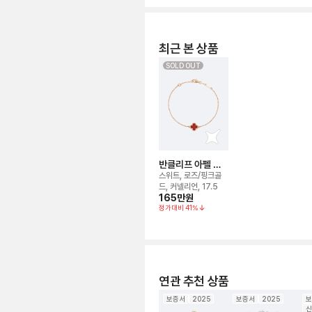
최근 본 상품
SOLD OUT
반클리프 아펠 알
함브라 브레이슬릿
스위트, 로즈/핑크골
드, 커넬리언, 17.5
165만
원
정가대비
41
%
연관 추천 상품
보증서
2025
보증서
2025
보
신