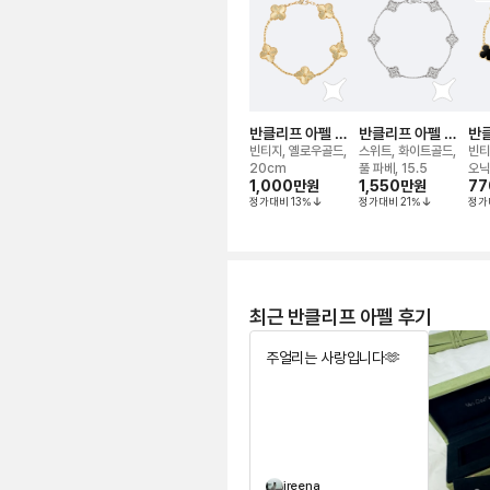
반클리프 아펠 알
반클리프 아펠 알
반클
함브라 기요세 5모
함브라 다이아 6모
함브
빈티지, 옐로우골드,
스위트, 화이트골드,
빈티
티브 브레이슬릿
티브 브레이슬릿
레
20cm
풀 파베, 15.5
오닉
1,000만
원
1,550만
원
77
정가대비
13
%
정가대비
21
%
정가
최근 반클리프 아펠 후기
주얼리는 사랑입니다🫶
ireena