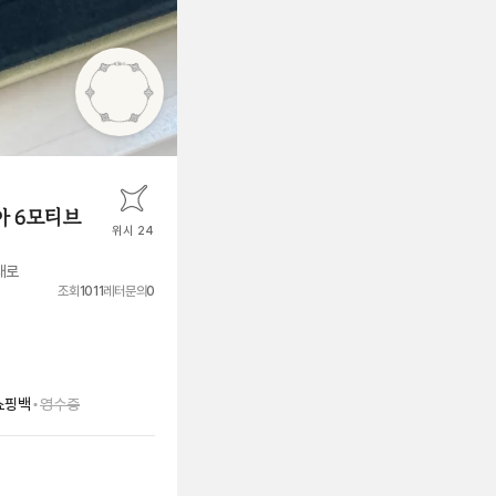
아 6모티브
위시 24
대로
조회
1011
레터문의
0
•
쇼핑백
영수증