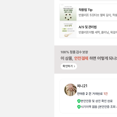
착용법 Tip
A/S 및 관리법
반클리프아펠 세척, 클리닝, 목걸
100% 정품 검수 보장
이 상품,
안전결제
하면 어떻게 되나
확인하기
찌니21
판매중
2
건
|
거래완료
1
건
본인인증 및 성인 확인 완료
사기이력 없음 (본인인증 조회 