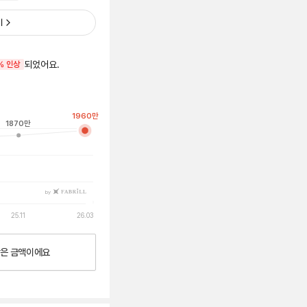
기
되었어요.
% 인상
1960
만
1870
만
by
25.11
26.03
낮은
금액이에요