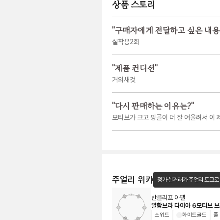
상품 스토리
"
구매자에게 전달하고 싶은 내용
실착용2회
"
제품 컨디션
"
거의새것
"
다시 판매하는 이유는?
"
모티브가 크고 핑골이 더 잘 어울려서 이
주얼리 위키
정가·실거래가·주얼리 토크로
반클리프 아펠
알함브라 다이아 6모티브 
스위트
화이트골드
풀