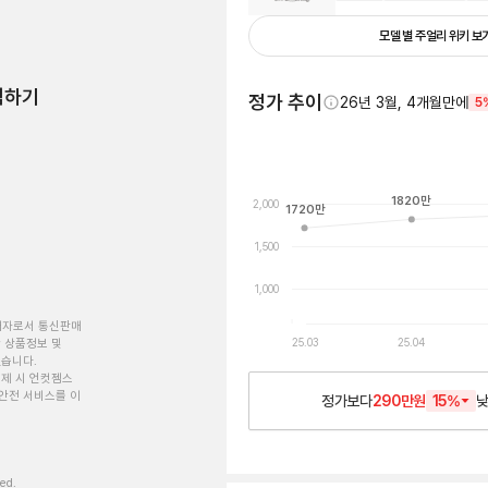
모델 별 주얼리 위키 보
험하기
정가 추이
26년 3월, 4개월만에
5
1820
만
2,000
1720
만
1,500
1,000
개자로서 통신판매
25.03
25.04
 상품정보 및
있습니다.
제 시 언컷젬스
안전 서비스를 이
정가보다
290만원
15
%
ved.