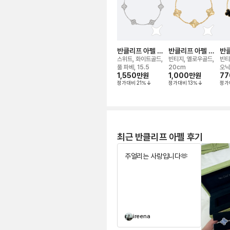
반클리프 아펠 알
반클리프 아펠 알
반클
함브라 다이아 6모
함브라 기요세 5모
함브
스위트, 화이트골드,
빈티지, 옐로우골드,
빈티
티브 브레이슬릿
티브 브레이슬릿
레
풀 파베, 15.5
20cm
오닉
1,550만
원
1,000만
원
77
정가대비
21
%
정가대비
13
%
정가
최근 반클리프 아펠 후기
주얼리는 사랑입니다🫶
ireena