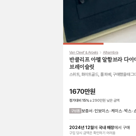
Van Cleef & Arpels
Alhambra
반클리프 아펠 알함브라 다이
브레이슬릿
스위트, 화이트골드, 풀 파베, 구매했을때 그
1670만원
정가대비
15
%
290만원
낮은 금액
보증서
•
인보이스
•
케이스
•
박스
•
구성품
2024
년
12
월
에
국내 매장
에서
구매
구입 당시 금액
은
확인하기 어려움