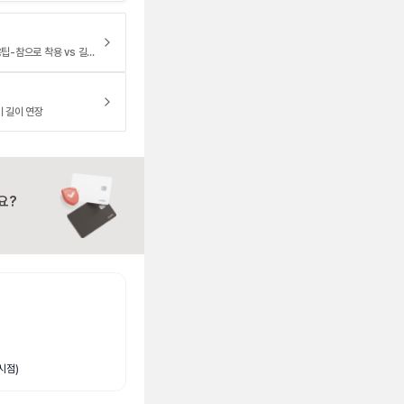
반클리프 5모티브 팔찌 길이, 착용팁-참으로 착용 vs 길이 수선하기
이 길이 연장
요?
시점)