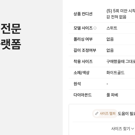
(S) 5회 미만 
상품 컨디션
감 전혀 없음
 전문
모델 사이즈
스위트
폴리싱 여부
없음
플랫폼
길이 조정여부
없음
착용 사이즈
구매했을때 그대
소재/색상
화이트골드
원석
-
다이아몬드
풀 파베
도움이 필
📏
사이즈 헬퍼
사이즈 찾기