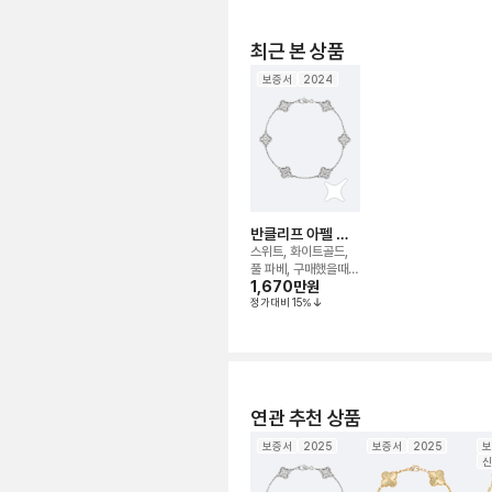
최근 본 상품
보증서
2024
반클리프 아펠 알
함브라 다이아 6모
스위트, 화이트골드,
티브 브레이슬릿
풀 파베, 구매했을때
1,670만
원
그대로
정가대비
15
%
연관 추천 상품
보증서
2025
보증서
2025
보
신