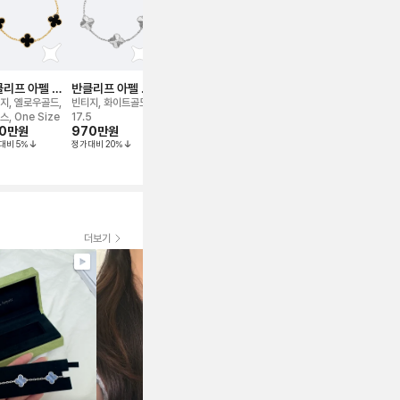
리프 아펠 알
반클리프 아펠 알
반클리프 아펠 알
반클리프 아펠 알
반클리프 아
라 5모티브 브
함브라 기요세 5모
함브라 브레이슬릿
함브라 5모티브 브
함브라 기요
지, 옐로우골드,
빈티지, 화이트골드,
스위트, 옐로우골드,
빈티지, 화이트골드,
빈티지, 옐로우
이슬릿
티브 브레이슬릿
레이슬릿
티브 브레이
스, One Size
17.5
마더오브펄, 17.5
오닉스, 풀 파베, 오리
19cm
0만
원
970만
원
170만
원
2,600만
원
1,170만
원
지널
대비
5
%
정가대비
20
%
정가대비
34
%
정가대비
7
%
더보기
꼼꼼하게 잘체크 해주셔
서 만족합니다! 찰떡이에
요 위시템 장착했어요 주
얼리는 사랑입니다🫶 드
디어 만났습니다 영롱함
구경하고 가세요 너무 예
스미스
뻐요