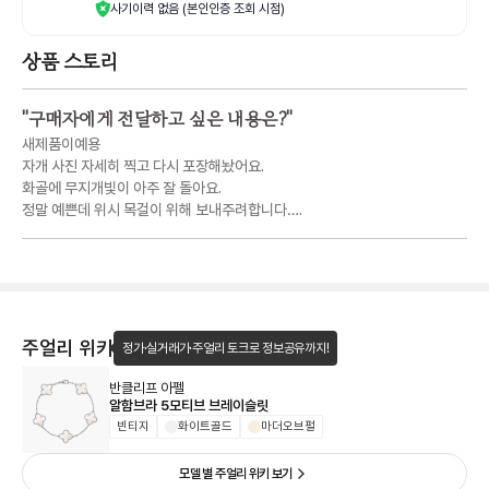
사기이력 없음 (본인인증 조회 시점)
상품 스토리
"
구매자에게 전달하고 싶은 내용은?
"
새제품이예용
자개 사진 자세히 찍고 다시 포장해놨어요.
화골에 무지개빛이 아주 잘 돌아요.
정말 예쁜데 위시 목걸이 위해 보내주려합니다….
주얼리 위키
정가·실거래가·주얼리 토크로 정보공유까지!
반클리프 아펠
알함브라 5모티브 브레이슬릿
빈티지
화이트골드
마더오브펄
모델 별 주얼리 위키 보기