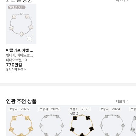
더보기
SOLD OUT
반클리프 아펠 알
함브라 5모티브 브
빈티지, 화이트골드,
레이슬릿
마더오브펄, 19
770만
원
정가대비
14
%
연관 추천 상품
더보기
보증서
2025
보증서
2025
보증서
2025
보증서
2024
보
신품급