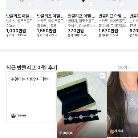
반클리프 아펠 알
반클리프 아펠 알
반클리프 아펠 알
반클리프 아펠 알
반클
함브라 기요세 5모
함브라 다이아 6모
함브라 5모티브 브
함브라 다이아 6모
함브
빈티지, 옐로우골드,
스위트, 화이트골드,
빈티지, 옐로우골드,
스위트, 화이트골드,
빈티지
티브 브레이슬릿
티브 브레이슬릿
레이슬릿
티브 브레이슬릿
티브
20cm
풀 파베, 15.5
오닉스, One Size
풀 파베, 구매했을때
17.5
1,000만
원
1,550만
원
770만
원
1,670만
원
97
그대로
정가대비
13
%
정가대비
21
%
정가대비
5
%
정가대비
15
%
정가대
최근 반클리프 아펠 후기
더보기
주얼리는 사랑입니다🫶
ireena
채채체
메이비