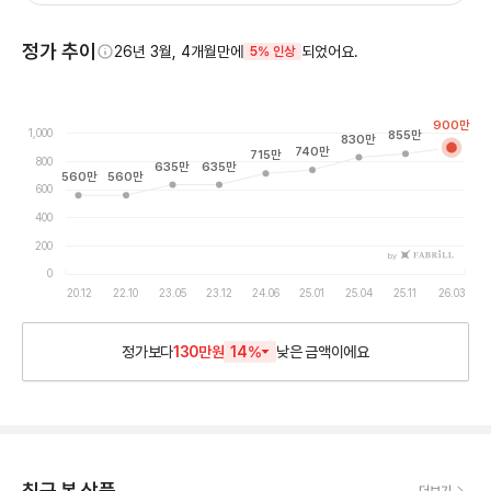
정가 추이
26년 3월, 4개월만에
되었어요.
5% 인상
900
만
1,000
855
만
830
만
740
만
715
만
800
635
만
635
만
560
만
560
만
600
400
200
by
0
20.12
22.10
23.05
23.12
24.06
25.01
25.04
25.11
26.03
정가보다
130만원
14
%
낮은
금액이에요
최근 본 상품