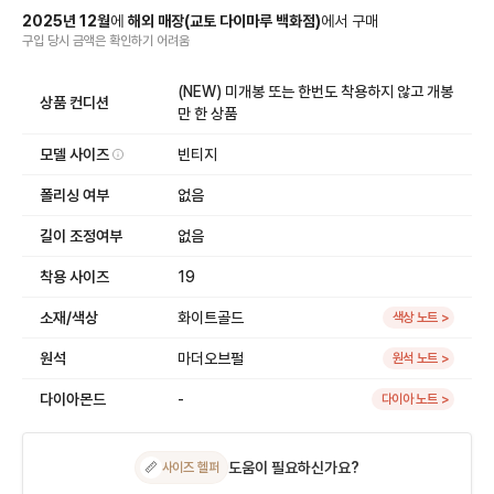
2025
년
12
월
에
해외 매장
(
교토 다이마루 백화점
)
에서
구매
구입 당시 금액
은
확인하기 어려움
(NEW) 미개봉 또는 한번도 착용하지 않고 개봉
상품 컨디션
만 한 상품
모델 사이즈
빈티지
폴리싱 여부
없음
길이 조정여부
없음
착용 사이즈
19
소재/색상
화이트골드
색상 노트 >
원석
마더오브펄
원석 노트 >
다이아몬드
-
다이아 노트 >
도움이 필요하신가요?
📏
사이즈 헬퍼