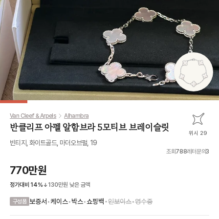
Van Cleef & Arpels
Alhambra
반클리프 아펠 알함브라 5모티브 브레이슬릿
위시 29
빈티지, 화이트골드, 마더오브펄, 19
조회
788
레터문의
3
770만원
정가대비
14
%
130만원
낮은 금액
•
보증서
•
케이스
•
박스
•
쇼핑백
인보이스
•
영수증
구성품