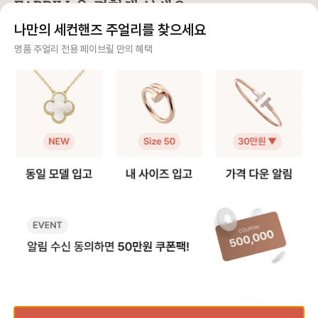
FABRILL을 경험해 보세요.
라 빈티지 목걸이를 함께 소장하고
들이 그대로 착용하기에는 큰 사이즈
티브를 기준으로 양쪽
있다면 가능한 방법이에요 (5모티브
라 대부분 길이 수선을 고민하시는데
연장해요. 반면 스위트 알함브라는
나만의 세컨핸즈 주얼리를 찾으세요
팔찌 + 알함브라 빈티지 목걸이) -
요, 저 역시 오닉스 5모티브 팔찌를
모티브가 체인에 고정되어
팔찌 고리를 → 목걸이 클로버 쪽에
실사용 중이라 착용팁을 공유합니다
때문에, 연결 고리를 
사기 걱정 없는 안전 결제
명품 주얼리 전용 페이브릴 만의 혜택
걸어주세요. - 목걸이 고리를 → 팔
😉 [반클리프 알함브라 5모티브 팔
분을 늘려 연장해요. 💡 알함브라 목
찌 반대쪽에 걸어주세요. 2️⃣ 연장체
찌 착용팁 공유] 1️⃣ 참처럼 착용하기
걸이 연장 꿀팁 빈티지 모델은 3·4·
구매자가 원하는 수단으로 안전하게 결제할 수 있으며 페이브릴에서 결제 대금을 보관, 정품이 아
인으로 5모티브 목걸이 - 연장체인
· 클로버 안쪽에 잠금 고리를 걸어 참
5cm 연장을, 스위트
니면 반환해 드려요.
을 별도로 구매, 팔찌에 연결하여 목
처럼 연출하는 방법 · 클로버가 찰랑
크기가 작아 2·3cm 
걸이로 활용해요. 반클리프 5모티브
거려 매력적이고 길이 수선이 필요
호되는 편이에요! 특히 빈티지는 4
주얼리 전문 이중 검수
연장체인 등으로 키워드 검색해보시
없음 · 다만, 혼자 착용하거나 뺄 때
cm, 스위트는 2cm 
면 구매 가능한 체인들을 별도 구매
조금 불편 2️⃣ AS로 길이 수선하기 ·
고리를 활용해 순정 길
주얼리 검수에 특화된 페이브릴 검수팀과 전문 감정사가 컨디션 및 정품 여부를 철저하고 꼼꼼하
할 수 있어요. 길이 선택부터 소재색
클로버 사이 체인을 빼서 길이를 줄
이 모두 스타일링할 수
게 확인해요.
상까지 맞춤으로 가능하니 원하는 스
이는 방법 · 클로버 간격이 좁아져 손
이에요. 인기 모델인 빈티지 알함브
펙을 골라 주문해서 사용할 수 있어
목 위로 모티브가 3개 보이는 착샷
라 오닉스를 예시로 들면, 연장 
주얼리 전문 상담
요.
가능 · 보통은 참으로 착용하다가 불
인의 길이는 42cm이
편하면 수선하는 경우가 많음 💁‍♀️ 길
연장을 하게 되면 42cm와 46cm
주얼리 전문 지식을 토대로 사이즈, 가격대 등 주얼리를 거래하며 궁금할 수 있는 내용에 대한 밀
이 수선 안내 · 방식: 모티브 사이 체
까지 활용이 가능해요!
착 상담을 제공하고 있어요.
인을 한 알(0.5cm) 단위로 제거 ·
드를 참고하세요.) 📏 무료 수선 가능
기간: 보증서 기준 1년 이내 무상 1회
기간 - 구매 후 1년 이내, 최대 5c
빠르고 확실한 물품 이동 과정
/ 이후 20~30만원 비용 발생 · 소요
m 범위 내에서 1회 무료 리사이징이
시간: 공식 안내는 약 4주이나, 대부
가능해요. - 평균 수선 소요 기간은
최적화된 검수 시스템으로 빠르고 효율적으로 물품이 이동될 뿐만 아니라, 이동 과정마다 알림톡
분 일주일 내외로 받는다는 후기가
약 2주 정도 소요돼요. 🛍️ 서비스 
및 이미지로 확실하게 안내해 드려요.
많음 · 추가 팁: 줄인 체인은 돌려받을
수 방법 ✔️매장 방문 접수 제품 실물
수 있고, 추후 늘릴 때 반납할 필요 없
만 지참하면 가능해요! 단, 서비스 
음 📏 몇 cm 줄이는 게 좋을까? 보
수 시 발급되는 접수증
통 손목 둘레에서 + 2cm 여유 있게
세요. 제품을 찾으러 갈 때 접수증과
품절된 상품과 동일한 상품을 찾고 계신가요?
사이즈를 고르시는 분들이 가장 많았
신분증이 꼭 필요해요. (공식 홈페
어요. ✔️손목 14cm → 팔찌 16cm
지를 통한 자택 픽업 