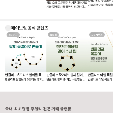
찰떡이에요 주얼리는 
정말 오래 고민했던 위시템이라 기요
마음에 들어용 판매자
세와 칼세도니를 끝까지 비교하다가
결국 칼세도니로 결정했습니다. 받아
보니 사진보다 실물이 훨씬 예쁘네
요. 은은한 하늘빛이 정말 고급스럽
고, 어떤 옷에도 잘 어울려서 왜 ‘문신
페이브릴 공식 콘텐츠
템’이라고 하는지 알 것 같습니다 💎
무엇보다 페이브릴에서 여러 매물을
레이어드
한 번에 비교할 수 있어서 연식, 컨디
착용법
착용사이즈
션, 구성품, 가격까지 꼼꼼하게 따져
보고 가장 마음에 드는 제품을 선택
할 수 있었던 점이 좋았습니다. 좋은
판매자분을 만나 상태도 기대 이상이
었고, 페이브릴 덕분에 오래 함께할
첫 반클리프를 기분 좋게 들이게 되
었네요. 오래오래 아껴 차겠습니다!
🤍
반클리프 5모티브 팔찌를 목걸
반클리프 5모티브 팔찌 길이, 착
반클리프 아펠 목걸
반클리프 알함브라 5모티브 팔찌를
반클리프 팔찌 중 가장 사랑받는 제
반클리프 아펠 목걸이 
이로 만들기 - 실착비교, 연장체
용팁-참으로 착용 vs 길이 수선
총정리
연장해서 목걸이로도 활용할 수 있다
품은 빈티지 알함브라 5모티브 팔찌
가 적당할지 고민되시죠? 오늘
인
하기
는 것 아시나요? 5모티브 팔찌에서
인데요. 인기 원석인 마더오브펄, 오
한 꿀팁 총정리본이 그
10모티브 목걸이가 하나 더 생긴 기
닉스 모델 등 매장 구매 시 웨이팅 디
해 드릴 거예요 ✨ 그중에서도 특히
분을 줘서 만족도가 정말 높아요. 반
파짓을 걸어야 받을 수 있을 만큼 인
많은 분들이 궁금해하
클리프 팔찌 활용도를 2배 높일 수
기가 높아요. 하지만 반클리프 5모티
스위트 알함브라 모델
있는 꿀팁 알려드릴게요! 🍀 반클리
브 팔찌는 다른 팔찌처럼 착용 사이
연장 꿀팁을 알려드릴게요. 
프 팔찌를 목걸이로 바꾸는 방법
즈를 선택할 수 없고 총 길이 19cm
브라 목걸이 연장 방법 빈티지 
국내 최초 명품 주얼리 전문 거래 플랫폼
1️⃣ 6모티브 목걸이 반클리프 알함브
로 스펙이 동일해요. 손목이 얇은 분
브라는 모티브가 고정되