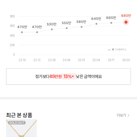
680
만
800
665
만
645
만
580
만
555
만
530
만
600
470
만
470
만
400
200
by
0
22.10
22.12
23.05
24.06
25.01
25.04
25.11
26.03
정가보다
85만원
13
%
낮은
금액이에요
최근 본 상품
더보기
SOLD OUT