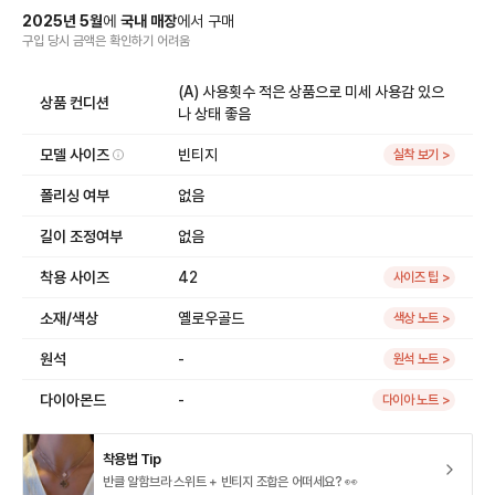
2025
년
5
월
에
국내 매장
에서
구매
구입 당시 금액
은
확인하기 어려움
(A) 사용횟수 적은 상품으로 미세 사용감 있으
상품 컨디션
나 상태 좋음
모델 사이즈
빈티지
실착 보기 >
폴리싱 여부
없음
길이 조정여부
없음
착용 사이즈
42
사이즈 팁 >
소재/색상
옐로우골드
색상 노트 >
원석
-
원석 노트 >
다이아몬드
-
다이아 노트 >
착용법 Tip
반클 알함브라 스위트 + 빈티지 조합은 어떠세요? 👀