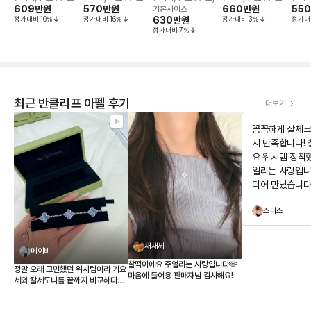
크리스
609만
원
크리스
570만
원
크리스
크리스
660만
원
크리
55
기본사이즈
정가대비
10
%
정가대비
16
%
630만
원
정가대비
3
%
정가대
정가대비
7
%
최근 반클리프 아펠 후기
더보기
꼼꼼하게 잘체크
서 만족합니다!
요 위시템 장착
얼리는 사랑입니
디어 만났습니다
구경하고 가세요
스미스
뻐요
채채체
메이비
찰떡이에요 주얼리는 사랑입니다🫶
정말 오래 고민했던 위시템이라 기요
마음에 들어용 판매자님 감사해요!
세와 칼세도니를 끝까지 비교하다가
결국 칼세도니로 결정했습니다. 받아
보니 사진보다 실물이 훨씬 예쁘네