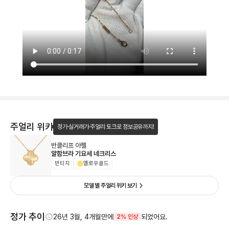
주얼리 위키
정가·실거래가·주얼리 토크로 정보공유까지!
반클리프 아펠
알함브라 기요세 네크리스
빈티지
옐로우골드
모델 별 주얼리 위키 보기
정가 추이
26년 3월, 4개월만에
되었어요.
2% 인상