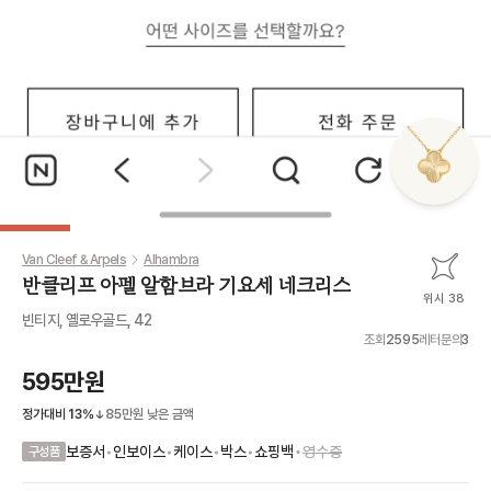
Van Cleef & Arpels
Alhambra
반클리프 아펠 알함브라 기요세 네크리스
위시 38
빈티지, 옐로우골드, 42
조회
2595
레터문의
3
595만원
정가대비
13
%
85만원
낮은 금액
•
보증서
•
인보이스
•
케이스
•
박스
•
쇼핑백
영수증
구성품