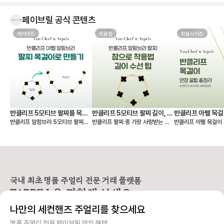
요. 은은한 하늘빛이 정말 고급스럽
고, 어떤 옷에도 잘 어울려서 왜 ‘문신
템’이라고 하는지 알 것 같습니다 💎
페이브릴 공식 콘텐츠
무엇보다 페이브릴에서 여러 매물을
한 번에 비교할 수 있어서 연식, 컨디
레이어드
착용법
착용사이즈
션, 구성품, 가격까지 꼼꼼하게 따져
보고 가장 마음에 드는 제품을 선택
할 수 있었던 점이 좋았습니다. 좋은
판매자분을 만나 상태도 기대 이상이
었고, 페이브릴 덕분에 오래 함께할
첫 반클리프를 기분 좋게 들이게 되
었네요. 오래오래 아껴 차겠습니다!
🤍
반클리프 5모티브 팔찌를 목걸
반클리프 5모티브 팔찌 길이, 착
반클리프 아펠 목걸
반클리프 알함브라 5모티브 팔찌를
반클리프 팔찌 중 가장 사랑받는 제
반클리프 아펠 목걸이 
이로 만들기 - 실착비교, 연장체
용팁-참으로 착용 vs 길이 수선
총정리
연장해서 목걸이로도 활용할 수 있다
품은 빈티지 알함브라 5모티브 팔찌
가 적당할지 고민되시죠? 오늘
인
하기
는 것 아시나요? 5모티브 팔찌에서
인데요. 인기 원석인 마더오브펄, 오
한 꿀팁 총정리본이 그
10모티브 목걸이가 하나 더 생긴 기
닉스 모델 등 매장 구매 시 웨이팅 디
해 드릴 거예요 ✨ 그중에서도 특히
분을 줘서 만족도가 정말 높아요. 반
파짓을 걸어야 받을 수 있을 만큼 인
많은 분들이 궁금해하
클리프 팔찌 활용도를 2배 높일 수
기가 높아요. 하지만 반클리프 5모티
스위트 알함브라 모델
있는 꿀팁 알려드릴게요! 🍀 반클리
브 팔찌는 다른 팔찌처럼 착용 사이
연장 꿀팁을 알려드릴게요. 
프 팔찌를 목걸이로 바꾸는 방법
즈를 선택할 수 없고 총 길이 19cm
브라 목걸이 연장 방법 빈티지 
국내 최초 명품 주얼리 전문 거래 플랫폼
1️⃣ 6모티브 목걸이 반클리프 알함브
로 스펙이 동일해요. 손목이 얇은 분
브라는 모티브가 고정되
FABRILL을 경험해 보세요.
라 빈티지 목걸이를 함께 소장하고
들이 그대로 착용하기에는 큰 사이즈
티브를 기준으로 양쪽
있다면 가능한 방법이에요 (5모티브
라 대부분 길이 수선을 고민하시는데
연장해요. 반면 스위트 알함브라는
나만의 세컨핸즈 주얼리를 찾으세요
팔찌 + 알함브라 빈티지 목걸이) -
요, 저 역시 오닉스 5모티브 팔찌를
모티브가 체인에 고정되어
팔찌 고리를 → 목걸이 클로버 쪽에
실사용 중이라 착용팁을 공유합니다
때문에, 연결 고리를 
사기 걱정 없는 안전 결제
명품 주얼리 전용 페이브릴 만의 혜택