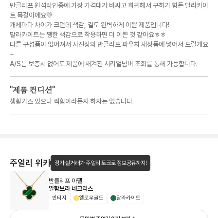
반클리프 원석라인중에 가장 가격대가 비싸고 희귀해서 구하기 힘든 말라카이
트 목걸이에요💚
개체마다 차이가 크던데 색감, 결도 완벽하게 이쁜 제품입니다!
말라카이트는 쨍한 색감으로 착용하면 더 이쁜 것 같아요ㅎㅎ
다른 구성품이 없어져서 사진상의 반클리프 파우치 새상품에 넣어서 드릴게요
~
A/S는 보증서 없어도 제품에 새겨진 시리얼넘버 조회를 통해 가능합니다.
"
제품 컨디션
"
생활기스 있으나 찍힘이라든지 하자는 없습니다.
주얼리 위키
정가·실거래가·주얼리 토크로 정보공유까지!
반클리프 아펠
알함브라 네크리스
빈티지
옐로우골드
말라카이트