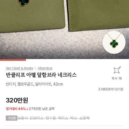
Van Cleef & Arpels
Alhambra
반클리프 아펠 알함브라 네크리스
위시 18
빈티지, 옐로우골드, 말라카이트, 42cm
조회
653
레터문의
2
320만원
정가대비
46
%
275만원
낮은 금액
보증서
•
인보이스
•
영수증
•
케이스
•
박스
•
쇼핑백
구성품