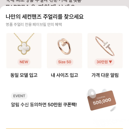
국내 최초 명품 주얼리 전문 거래 플랫폼
1️⃣ 6모티브 목걸이 반클리프 알함브
로 스펙이 동일해요. 손목이 얇은 분
브라는 모티브가 고정되
FABRILL을 경험해 보세요.
라 빈티지 목걸이를 함께 소장하고
들이 그대로 착용하기에는 큰 사이즈
티브를 기준으로 양쪽
있다면 가능한 방법이에요 (5모티브
라 대부분 길이 수선을 고민하시는데
연장해요. 반면 스위트 알함브라는
나만의 세컨핸즈 주얼리를 찾으세요
팔찌 + 알함브라 빈티지 목걸이) -
요, 저 역시 오닉스 5모티브 팔찌를
모티브가 체인에 고정되어
팔찌 고리를 → 목걸이 클로버 쪽에
실사용 중이라 착용팁을 공유합니다
때문에, 연결 고리를 
사기 걱정 없는 안전 결제
명품 주얼리 전용 페이브릴 만의 혜택
걸어주세요. - 목걸이 고리를 → 팔
😉 [반클리프 알함브라 5모티브 팔
분을 늘려 연장해요. 💡 알함브라 목
찌 반대쪽에 걸어주세요. 2️⃣ 연장체
찌 착용팁 공유] 1️⃣ 참처럼 착용하기
걸이 연장 꿀팁 빈티지 모델은 3·4·
구매자가 원하는 수단으로 안전하게 결제할 수 있으며 페이브릴에서 결제 대금을 보관, 정품이 아
인으로 5모티브 목걸이 - 연장체인
· 클로버 안쪽에 잠금 고리를 걸어 참
5cm 연장을, 스위트
니면 반환해 드려요.
을 별도로 구매, 팔찌에 연결하여 목
처럼 연출하는 방법 · 클로버가 찰랑
크기가 작아 2·3cm 
걸이로 활용해요. 반클리프 5모티브
거려 매력적이고 길이 수선이 필요
호되는 편이에요! 특히 빈티지는 4
주얼리 전문 이중 검수
연장체인 등으로 키워드 검색해보시
없음 · 다만, 혼자 착용하거나 뺄 때
cm, 스위트는 2cm 
면 구매 가능한 체인들을 별도 구매
조금 불편 2️⃣ AS로 길이 수선하기 ·
고리를 활용해 순정 길
주얼리 검수에 특화된 페이브릴 검수팀과 전문 감정사가 컨디션 및 정품 여부를 철저하고 꼼꼼하
할 수 있어요. 길이 선택부터 소재색
클로버 사이 체인을 빼서 길이를 줄
이 모두 스타일링할 수
게 확인해요.
상까지 맞춤으로 가능하니 원하는 스
이는 방법 · 클로버 간격이 좁아져 손
이에요. 인기 모델인 빈티지 알함브
펙을 골라 주문해서 사용할 수 있어
목 위로 모티브가 3개 보이는 착샷
라 오닉스를 예시로 들면, 연장 
주얼리 전문 상담
요.
가능 · 보통은 참으로 착용하다가 불
인의 길이는 42cm이
편하면 수선하는 경우가 많음 💁‍♀️ 길
연장을 하게 되면 42cm와 46cm
주얼리 전문 지식을 토대로 사이즈, 가격대 등 주얼리를 거래하며 궁금할 수 있는 내용에 대한 밀
이 수선 안내 · 방식: 모티브 사이 체
까지 활용이 가능해요!
착 상담을 제공하고 있어요.
인을 한 알(0.5cm) 단위로 제거 ·
드를 참고하세요.) 📏 무료 수선 가능
기간: 보증서 기준 1년 이내 무상 1회
기간 - 구매 후 1년 이내, 최대 5c
빠르고 확실한 물품 이동 과정
/ 이후 20~30만원 비용 발생 · 소요
m 범위 내에서 1회 무료 리사이징이
시간: 공식 안내는 약 4주이나, 대부
가능해요. - 평균 수선 소요 기간은
최적화된 검수 시스템으로 빠르고 효율적으로 물품이 이동될 뿐만 아니라, 이동 과정마다 알림톡
분 일주일 내외로 받는다는 후기가
약 2주 정도 소요돼요. 🛍️ 서비스 
및 이미지로 확실하게 안내해 드려요.
많음 · 추가 팁: 줄인 체인은 돌려받을
수 방법 ✔️매장 방문 접수 제품 실물
수 있고, 추후 늘릴 때 반납할 필요 없
만 지참하면 가능해요! 단, 서비스 
음 📏 몇 cm 줄이는 게 좋을까? 보
수 시 발급되는 접수증
통 손목 둘레에서 + 2cm 여유 있게
세요. 제품을 찾으러 갈 때 접수증과
품절된 상품과 동일한 상품을 찾고 계신가요?
사이즈를 고르시는 분들이 가장 많았
신분증이 꼭 필요해요. (공식 홈페