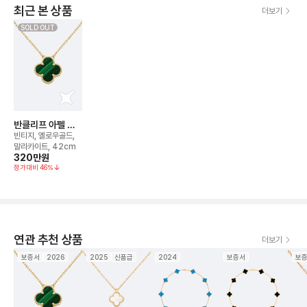
최근 본 상품
더보기
SOLD OUT
반클리프 아펠 알
함브라 네크리스
빈티지, 옐로우골드,
말라카이트, 42cm
320만
원
정가대비
46
%
연관 추천 상품
더보기
보증서
2026
2025
신품급
2024
보증서
보