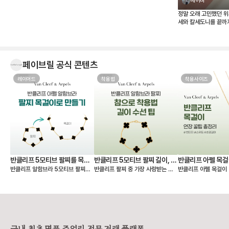
메이비
정말 오래 고민했던 
세와 칼세도니를 끝까
결국 칼세도니로 결정했습
보니 사진보다 실물이
요. 은은한 하늘빛이 
고, 어떤 옷에도 잘 어
페이브릴 공식 콘텐츠
템’이라고 하는지 알 것
무엇보다 페이브릴에서
레이어드
착용법
한 번에 비교할 수 있어
착용사이즈
션, 구성품, 가격까지
보고 가장 마음에 드는
할 수 있었던 점이 좋았습
판매자분을 만나 상태
었고, 페이브릴 덕분에 오래 함께할
첫 반클리프를 기분 좋게 들이
었네요. 오래오래 아껴
🤍
반클리프 5모티브 팔찌를 목걸
반클리프 5모티브 팔찌 길이, 착
반클리프 아펠 목걸
반클리프 알함브라 5모티브 팔찌를
반클리프 팔찌 중 가장 사랑받는 제
반클리프 아펠 목걸이 
이로 만들기 - 실착비교, 연장체
용팁-참으로 착용 vs 길이 수선
총정리
연장해서 목걸이로도 활용할 수 있다
품은 빈티지 알함브라 5모티브 팔찌
가 적당할지 고민되시죠? 오늘
인
하기
는 것 아시나요? 5모티브 팔찌에서
인데요. 인기 원석인 마더오브펄, 오
한 꿀팁 총정리본이 그
10모티브 목걸이가 하나 더 생긴 기
닉스 모델 등 매장 구매 시 웨이팅 디
해 드릴 거예요 ✨ 그중에서도 특히
분을 줘서 만족도가 정말 높아요. 반
파짓을 걸어야 받을 수 있을 만큼 인
많은 분들이 궁금해하
클리프 팔찌 활용도를 2배 높일 수
기가 높아요. 하지만 반클리프 5모티
스위트 알함브라 모델
있는 꿀팁 알려드릴게요! 🍀 반클리
브 팔찌는 다른 팔찌처럼 착용 사이
연장 꿀팁을 알려드릴게요. 
프 팔찌를 목걸이로 바꾸는 방법
즈를 선택할 수 없고 총 길이 19cm
브라 목걸이 연장 방법 빈티지 