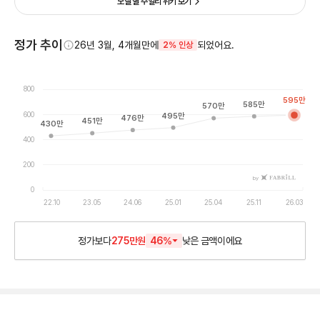
모델 별 주얼리 위키 보기
정가 추이
26년 3월, 4개월만에
되었어요.
2% 인상
800
595
만
585
만
570
만
600
495
만
476
만
451
만
430
만
400
200
by
0
22.10
23.05
24.06
25.01
25.04
25.11
26.03
정가보다
275만원
46
%
낮은
금액이에요