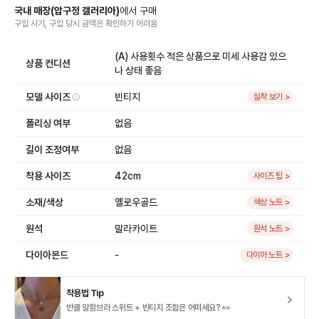
국내 매장
(
압구정 갤러리아
)
에서
구매
구입 시기, 구입 당시 금액
은
확인하기 어려움
(A) 사용횟수 적은 상품으로 미세 사용감 있으
상품 컨디션
나 상태 좋음
모델 사이즈
빈티지
실착 보기 >
폴리싱 여부
없음
길이 조정여부
없음
착용 사이즈
42cm
사이즈 팁 >
소재/색상
옐로우골드
색상 노트 >
원석
말라카이트
원석 노트 >
다이아몬드
-
다이아 노트 >
착용법 Tip
반클 알함브라 스위트 + 빈티지 조합은 어떠세요? 👀