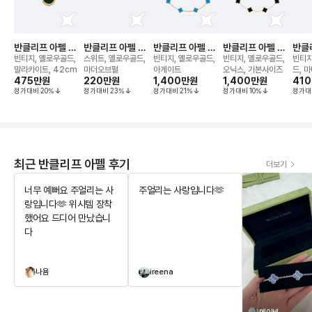
반클리프 아펠 알
반클리프 아펠 알
반클리프 아펠 알
반클리프 아펠 알
반클
함브라 네크리스
함브라 네크리스
함브라 10모티브
함브라 10모티브
함브
빈티지, 옐로우골드,
스위트, 옐로우골드,
빈티지, 옐로우골드,
빈티지, 옐로우골드,
빈티지
네크리스
네크리스
더오
말라카이트, 42cm
마더오브펄
아게이트
오닉스, 기본사이즈
드, 
475만
원
220만
원
1,400만
원
1,400만
원
41
정가대비
20
%
정가대비
23
%
정가대비
21
%
정가대비
10
%
정가대
최근 반클리프 아펠 후기
더보기
너무 예뻐요 주얼리는 사
주얼리는 사랑입니다🫶
랑입니다🫶 위시템 장착
했어요 드디어 만났습니
다
나욤
ireena