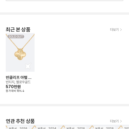
최근 본 상품
더보기
SOLD OUT
반클리프 아펠 알
함브라 기요세 네
빈티지, 옐로우골드
크리스
570만
원
정가대비
16
%
연관 추천 상품
더보기
보증서
2026
보증서
2024
보증서
2026
보증서
2026
20