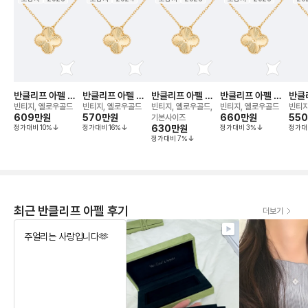
반클리프 아펠 알
반클리프 아펠 알
반클리프 아펠 알
반클리프 아펠 알
반클
함브라 기요세 네
함브라 기요세 네
함브라 기요세 네
함브라 기요세 네
함브
빈티지, 옐로우골드
빈티지, 옐로우골드
빈티지, 옐로우골드,
빈티지, 옐로우골드
빈티지
크리스
609만
원
크리스
570만
원
크리스
크리스
660만
원
크리
55
기본사이즈
정가대비
10
%
정가대비
16
%
630만
원
정가대비
3
%
정가대
정가대비
7
%
최근 반클리프 아펠 후기
더보기
주얼리는 사랑입니다🫶