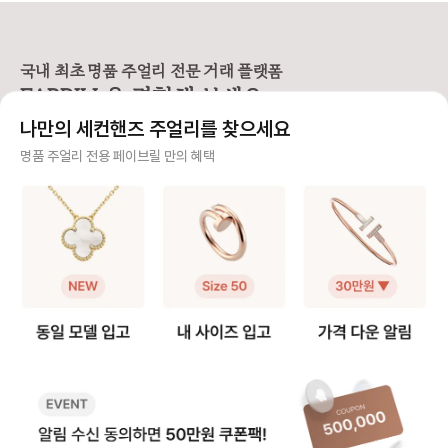
10모티브 목걸이가 하나 더 생긴 기
닉스 모델 등 매장 구매 시 웨이팅 디
해 드릴 거예요 ✨ 그중에서도 특히
분을 줘서 만족도가 정말 높아요. 반
파짓을 걸어야 받을 수 있을 만큼 인
많은 분들이 궁금해하
클리프 팔찌 활용도를 2배 높일 수
기가 높아요. 하지만 반클리프 5모티
스위트 알함브라 모델
있는 꿀팁 알려드릴게요! 🍀 반클리
브 팔찌는 다른 팔찌처럼 착용 사이
연장 꿀팁을 알려드릴게요. 
프 팔찌를 목걸이로 바꾸는 방법
즈를 선택할 수 없고 총 길이 19cm
브라 목걸이 연장 방법 빈티지 
국내 최초 명품 주얼리 전문 거래 플랫폼
1️⃣ 6모티브 목걸이 반클리프 알함브
로 스펙이 동일해요. 손목이 얇은 분
브라는 모티브가 고정되
FABRILL을 경험해 보세요.
라 빈티지 목걸이를 함께 소장하고
들이 그대로 착용하기에는 큰 사이즈
티브를 기준으로 양쪽
있다면 가능한 방법이에요 (5모티브
라 대부분 길이 수선을 고민하시는데
연장해요. 반면 스위트 알함브라는
나만의 세컨핸즈 주얼리를 찾으세요
팔찌 + 알함브라 빈티지 목걸이) -
요, 저 역시 오닉스 5모티브 팔찌를
모티브가 체인에 고정되어
팔찌 고리를 → 목걸이 클로버 쪽에
실사용 중이라 착용팁을 공유합니다
때문에, 연결 고리를 
사기 걱정 없는 안전 결제
명품 주얼리 전용 페이브릴 만의 혜택
걸어주세요. - 목걸이 고리를 → 팔
😉 [반클리프 알함브라 5모티브 팔
분을 늘려 연장해요. 💡 알함브라 목
찌 반대쪽에 걸어주세요. 2️⃣ 연장체
찌 착용팁 공유] 1️⃣ 참처럼 착용하기
걸이 연장 꿀팁 빈티지 모델은 3·4·
구매자가 원하는 수단으로 안전하게 결제할 수 있으며 페이브릴에서 결제 대금을 보관, 정품이 아
인으로 5모티브 목걸이 - 연장체인
· 클로버 안쪽에 잠금 고리를 걸어 참
5cm 연장을, 스위트
니면 반환해 드려요.
을 별도로 구매, 팔찌에 연결하여 목
처럼 연출하는 방법 · 클로버가 찰랑
크기가 작아 2·3cm 
걸이로 활용해요. 반클리프 5모티브
거려 매력적이고 길이 수선이 필요
호되는 편이에요! 특히 빈티지는 4
주얼리 전문 이중 검수
연장체인 등으로 키워드 검색해보시
없음 · 다만, 혼자 착용하거나 뺄 때
cm, 스위트는 2cm 
면 구매 가능한 체인들을 별도 구매
조금 불편 2️⃣ AS로 길이 수선하기 ·
고리를 활용해 순정 길
주얼리 검수에 특화된 페이브릴 검수팀과 전문 감정사가 컨디션 및 정품 여부를 철저하고 꼼꼼하
할 수 있어요. 길이 선택부터 소재색
클로버 사이 체인을 빼서 길이를 줄
이 모두 스타일링할 수
게 확인해요.
상까지 맞춤으로 가능하니 원하는 스
이는 방법 · 클로버 간격이 좁아져 손
이에요. 인기 모델인 빈티지 알함브
펙을 골라 주문해서 사용할 수 있어
목 위로 모티브가 3개 보이는 착샷
라 오닉스를 예시로 들면, 연장 
주얼리 전문 상담
요.
가능 · 보통은 참으로 착용하다가 불
인의 길이는 42cm이
편하면 수선하는 경우가 많음 💁‍♀️ 길
연장을 하게 되면 42cm와 46cm
주얼리 전문 지식을 토대로 사이즈, 가격대 등 주얼리를 거래하며 궁금할 수 있는 내용에 대한 밀
이 수선 안내 · 방식: 모티브 사이 체
까지 활용이 가능해요!
착 상담을 제공하고 있어요.
인을 한 알(0.5cm) 단위로 제거 ·
드를 참고하세요.) 📏 무료 수선 가능
기간: 보증서 기준 1년 이내 무상 1회
기간 - 구매 후 1년 이내, 최대 5c
빠르고 확실한 물품 이동 과정
/ 이후 20~30만원 비용 발생 · 소요
m 범위 내에서 1회 무료 리사이징이
시간: 공식 안내는 약 4주이나, 대부
가능해요. - 평균 수선 소요 기간은
최적화된 검수 시스템으로 빠르고 효율적으로 물품이 이동될 뿐만 아니라, 이동 과정마다 알림톡
분 일주일 내외로 받는다는 후기가
약 2주 정도 소요돼요. 🛍️ 서비스 
및 이미지로 확실하게 안내해 드려요.