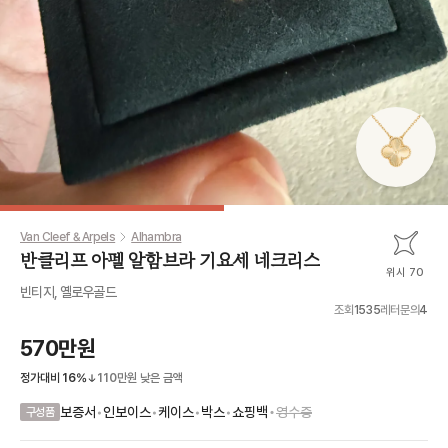
Van Cleef & Arpels
Alhambra
반클리프 아펠 알함브라 기요세 네크리스
위시 70
빈티지, 옐로우골드
조회
1535
레터문의
4
570만원
정가대비
16
%
110만원
낮은 금액
•
보증서
•
인보이스
•
케이스
•
박스
•
쇼핑백
영수증
구성품