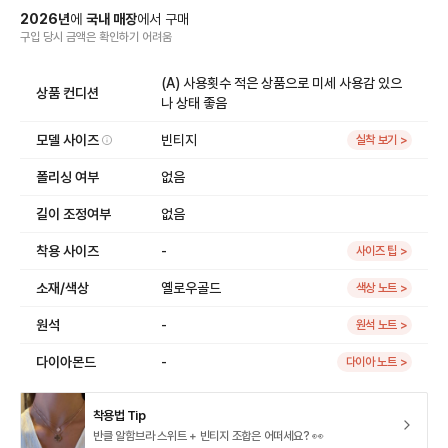
2026
년
에
국내 매장
에서
구매
구입 당시 금액
은
확인하기 어려움
(A) 사용횟수 적은 상품으로 미세 사용감 있으
상품 컨디션
나 상태 좋음
모델 사이즈
빈티지
실착 보기 >
폴리싱 여부
없음
길이 조정여부
없음
착용 사이즈
-
사이즈 팁 >
소재/색상
옐로우골드
색상 노트 >
원석
-
원석 노트 >
다이아몬드
-
다이아 노트 >
착용법 Tip
반클 알함브라 스위트 + 빈티지 조합은 어떠세요? 👀