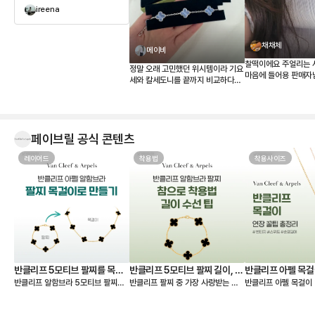
ireena
채채체
메이비
찰떡이에요 주얼리는 
정말 오래 고민했던 위시템이라 기요
마음에 들어용 판매자
세와 칼세도니를 끝까지 비교하다가
결국 칼세도니로 결정했습니다. 받아
보니 사진보다 실물이 훨씬 예쁘네
요. 은은한 하늘빛이 정말 고급스럽
고, 어떤 옷에도 잘 어울려서 왜 ‘문신
페이브릴 공식 콘텐츠
템’이라고 하는지 알 것 같습니다 💎
무엇보다 페이브릴에서 여러 매물을
레이어드
한 번에 비교할 수 있어서 연식, 컨디
착용법
착용사이즈
션, 구성품, 가격까지 꼼꼼하게 따져
보고 가장 마음에 드는 제품을 선택
할 수 있었던 점이 좋았습니다. 좋은
판매자분을 만나 상태도 기대 이상이
었고, 페이브릴 덕분에 오래 함께할
첫 반클리프를 기분 좋게 들이게 되
었네요. 오래오래 아껴 차겠습니다!
🤍
반클리프 5모티브 팔찌를 목걸
반클리프 5모티브 팔찌 길이, 착
반클리프 아펠 목걸
반클리프 알함브라 5모티브 팔찌를
반클리프 팔찌 중 가장 사랑받는 제
반클리프 아펠 목걸이 
이로 만들기 - 실착비교, 연장체
용팁-참으로 착용 vs 길이 수선
총정리
연장해서 목걸이로도 활용할 수 있다
품은 빈티지 알함브라 5모티브 팔찌
가 적당할지 고민되시죠? 오늘
인
하기
는 것 아시나요? 5모티브 팔찌에서
인데요. 인기 원석인 마더오브펄, 오
한 꿀팁 총정리본이 그