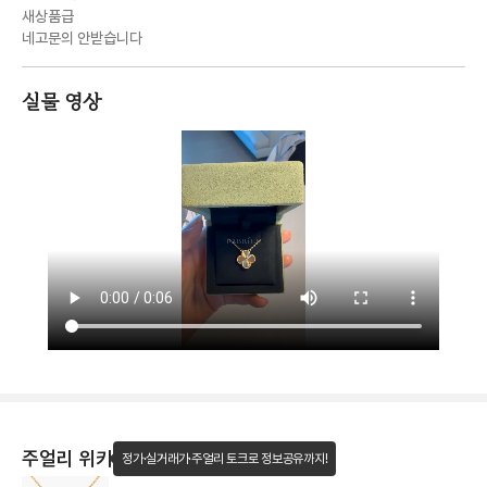
새상품급
네고문의 안받습니다
실물 영상
주얼리 위키
정가·실거래가·주얼리 토크로 정보공유까지!