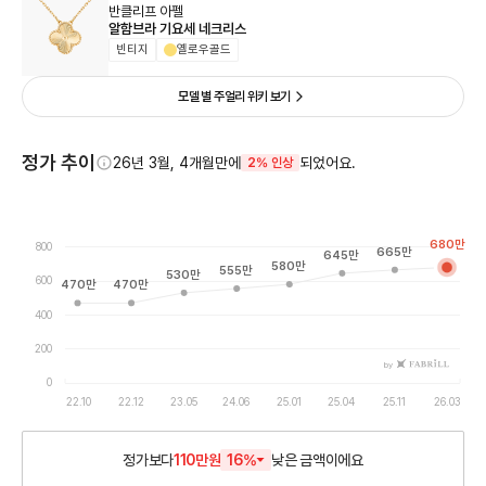
반클리프 아펠
알함브라 기요세 네크리스
빈티지
옐로우골드
모델 별 주얼리 위키 보기
정가 추이
26년 3월, 4개월만에
되었어요.
2% 인상
680
만
800
665
만
645
만
580
만
555
만
530
만
600
470
만
470
만
400
200
by
0
22.10
22.12
23.05
24.06
25.01
25.04
25.11
26.03
정가보다
110만원
16
%
낮은
금액이에요