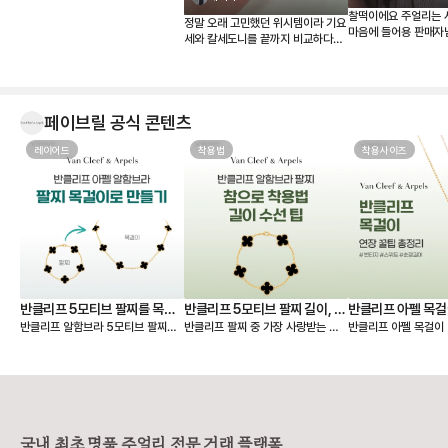
찰떡이에요 주얼리는 
정말 오래 고민했던 위시템이라 기요
마음에 들어용 판매자
세와 칼세도니를 끝까지 비교하다가
결국 칼세도니로 결정했습니다. 받아
보니 사진보다 실물이 훨씬 예쁘네
요. 은은한 하늘빛이 정말 고급스럽
고, 어떤 옷에도 잘 어울려서 왜 ‘문신
페이브릴 공식 콘텐츠
템’이라고 하는지 알 것 같습니다 💎
무엇보다 페이브릴에서 여러 매물을
레이어드
한 번에 비교할 수 있어서 연식, 컨디
착용법
착용사이즈
션, 구성품, 가격까지 꼼꼼하게 따져
보고 가장 마음에 드는 제품을 선택
할 수 있었던 점이 좋았습니다. 좋은
판매자분을 만나 상태도 기대 이상이
었고, 페이브릴 덕분에 오래 함께할
첫 반클리프를 기분 좋게 들이게 되
었네요. 오래오래 아껴 차겠습니다!
🤍
반클리프 5모티브 팔찌를 목걸
반클리프 5모티브 팔찌 길이, 착
반클리프 아펠 목걸
반클리프 알함브라 5모티브 팔찌를
반클리프 팔찌 중 가장 사랑받는 제
반클리프 아펠 목걸이 
이로 만들기 - 실착비교, 연장체
용팁-참으로 착용 vs 길이 수선
총정리
연장해서 목걸이로도 활용할 수 있다
품은 빈티지 알함브라 5모티브 팔찌
가 적당할지 고민되시죠? 오늘
인
하기
는 것 아시나요? 5모티브 팔찌에서
인데요. 인기 원석인 마더오브펄, 오
한 꿀팁 총정리본이 그
10모티브 목걸이가 하나 더 생긴 기
닉스 모델 등 매장 구매 시 웨이팅 디
해 드릴 거예요 ✨ 그중에서도 특히
분을 줘서 만족도가 정말 높아요. 반
파짓을 걸어야 받을 수 있을 만큼 인
많은 분들이 궁금해하
클리프 팔찌 활용도를 2배 높일 수
기가 높아요. 하지만 반클리프 5모티
스위트 알함브라 모델
있는 꿀팁 알려드릴게요! 🍀 반클리
브 팔찌는 다른 팔찌처럼 착용 사이
연장 꿀팁을 알려드릴게요. 
프 팔찌를 목걸이로 바꾸는 방법
즈를 선택할 수 없고 총 길이 19cm
브라 목걸이 연장 방법 빈티지 
국내 최초 명품 주얼리 전문 거래 플랫폼