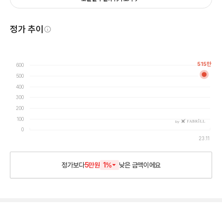
정가 추이
515
만
600
500
400
300
200
100
by
0
23.11
정가보다
5만원
1
%
낮은
금액이에요