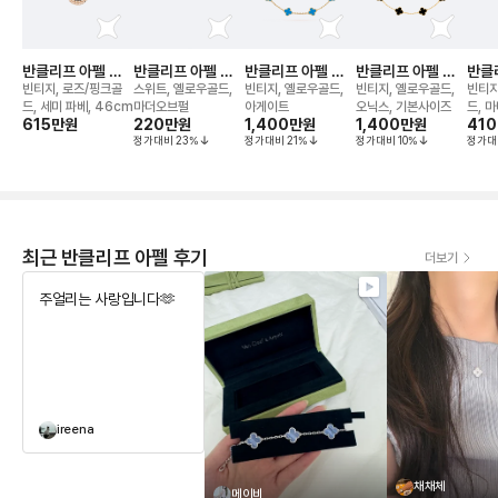
반클리프 아펠 알
반클리프 아펠 알
반클리프 아펠 알
반클리프 아펠 알
반클
함브라 2023 홀
함브라 네크리스
함브라 10모티브
함브라 10모티브
함브
빈티지, 로즈/핑크골
스위트, 옐로우골드,
빈티지, 옐로우골드,
빈티지, 옐로우골드,
빈티지
리데이 네크리스
네크리스
네크리스
더오
드, 세미 파베, 46cm
마더오브펄
아게이트
오닉스, 기본사이즈
드, 
615만
원
220만
원
1,400만
원
1,400만
원
41
정가대비
23
%
정가대비
21
%
정가대비
10
%
정가대
최근 반클리프 아펠 후기
더보기
주얼리는 사랑입니다🫶
ireena
채채체
메이비