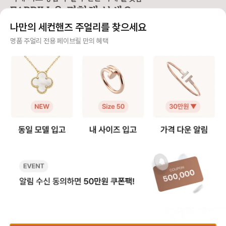
1️⃣ 6모티브 목걸이 반클리프 알함브
로 스펙이 동일해요. 손목이 얇은 분
브라는 모티브가 고정되
FABRILL을 경험해 보세요.
라 빈티지 목걸이를 함께 소장하고
들이 그대로 착용하기에는 큰 사이즈
티브를 기준으로 양쪽
있다면 가능한 방법이에요 (5모티브
라 대부분 길이 수선을 고민하시는데
연장해요. 반면 스위트 알함브라는
나만의 세컨핸즈 주얼리를 찾으세요
팔찌 + 알함브라 빈티지 목걸이) -
요, 저 역시 오닉스 5모티브 팔찌를
모티브가 체인에 고정되어
팔찌 고리를 → 목걸이 클로버 쪽에
실사용 중이라 착용팁을 공유합니다
때문에, 연결 고리를 
사기 걱정 없는 안전 결제
명품 주얼리 전용 페이브릴 만의 혜택
걸어주세요. - 목걸이 고리를 → 팔
😉 [반클리프 알함브라 5모티브 팔
분을 늘려 연장해요. 💡 알함브라 목
찌 반대쪽에 걸어주세요. 2️⃣ 연장체
찌 착용팁 공유] 1️⃣ 참처럼 착용하기
걸이 연장 꿀팁 빈티지 모델은 3·4·
구매자가 원하는 수단으로 안전하게 결제할 수 있으며 페이브릴에서 결제 대금을 보관, 정품이 아
인으로 5모티브 목걸이 - 연장체인
· 클로버 안쪽에 잠금 고리를 걸어 참
5cm 연장을, 스위트
니면 반환해 드려요.
을 별도로 구매, 팔찌에 연결하여 목
처럼 연출하는 방법 · 클로버가 찰랑
크기가 작아 2·3cm 
걸이로 활용해요. 반클리프 5모티브
거려 매력적이고 길이 수선이 필요
호되는 편이에요! 특히 빈티지는 4
주얼리 전문 이중 검수
연장체인 등으로 키워드 검색해보시
없음 · 다만, 혼자 착용하거나 뺄 때
cm, 스위트는 2cm 
면 구매 가능한 체인들을 별도 구매
조금 불편 2️⃣ AS로 길이 수선하기 ·
고리를 활용해 순정 길
주얼리 검수에 특화된 페이브릴 검수팀과 전문 감정사가 컨디션 및 정품 여부를 철저하고 꼼꼼하
할 수 있어요. 길이 선택부터 소재색
클로버 사이 체인을 빼서 길이를 줄
이 모두 스타일링할 수
게 확인해요.
상까지 맞춤으로 가능하니 원하는 스
이는 방법 · 클로버 간격이 좁아져 손
이에요. 인기 모델인 빈티지 알함브
펙을 골라 주문해서 사용할 수 있어
목 위로 모티브가 3개 보이는 착샷
라 오닉스를 예시로 들면, 연장 
주얼리 전문 상담
요.
가능 · 보통은 참으로 착용하다가 불
인의 길이는 42cm이
편하면 수선하는 경우가 많음 💁‍♀️ 길
연장을 하게 되면 42cm와 46cm
주얼리 전문 지식을 토대로 사이즈, 가격대 등 주얼리를 거래하며 궁금할 수 있는 내용에 대한 밀
이 수선 안내 · 방식: 모티브 사이 체
까지 활용이 가능해요!
착 상담을 제공하고 있어요.
인을 한 알(0.5cm) 단위로 제거 ·
드를 참고하세요.) 📏 무료 수선 가능
기간: 보증서 기준 1년 이내 무상 1회
기간 - 구매 후 1년 이내, 최대 5c
빠르고 확실한 물품 이동 과정
/ 이후 20~30만원 비용 발생 · 소요
m 범위 내에서 1회 무료 리사이징이
시간: 공식 안내는 약 4주이나, 대부
가능해요. - 평균 수선 소요 기간은
최적화된 검수 시스템으로 빠르고 효율적으로 물품이 이동될 뿐만 아니라, 이동 과정마다 알림톡
분 일주일 내외로 받는다는 후기가
약 2주 정도 소요돼요. 🛍️ 서비스 
및 이미지로 확실하게 안내해 드려요.
많음 · 추가 팁: 줄인 체인은 돌려받을
수 방법 ✔️매장 방문 접수 제품 실물
수 있고, 추후 늘릴 때 반납할 필요 없
만 지참하면 가능해요! 단, 서비스 
음 📏 몇 cm 줄이는 게 좋을까? 보
수 시 발급되는 접수증
통 손목 둘레에서 + 2cm 여유 있게
세요. 제품을 찾으러 갈 때 접수증과
💡 가상계좌 결제시 포인트 더블 적립!
사이즈를 고르시는 분들이 가장 많았
신분증이 꼭 필요해요. (공식 홈페