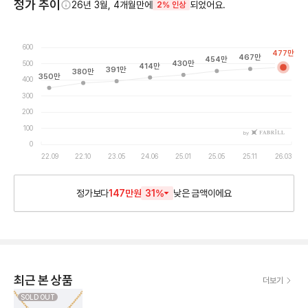
정가 추이
26년 3월, 4개월만에
되었어요.
2% 인상
600
477
만
467
만
454
만
500
430
만
414
만
391
만
380
만
350
만
400
300
200
100
by
0
22.09
22.10
23.05
24.06
25.01
25.05
25.11
26.03
정가보다
147만원
31
%
낮은
금액이에요
최근 본 상품
더보기
SOLD OUT