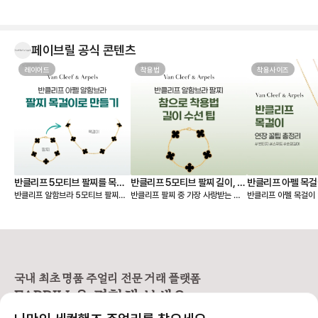
결국 칼세도니로 결정했습니다. 받아
보니 사진보다 실물이 훨씬 예쁘네
요. 은은한 하늘빛이 정말 고급스럽
고, 어떤 옷에도 잘 어울려서 왜 ‘문신
페이브릴 공식 콘텐츠
템’이라고 하는지 알 것 같습니다 💎
무엇보다 페이브릴에서 여러 매물을
레이어드
한 번에 비교할 수 있어서 연식, 컨디
착용법
착용사이즈
션, 구성품, 가격까지 꼼꼼하게 따져
보고 가장 마음에 드는 제품을 선택
할 수 있었던 점이 좋았습니다. 좋은
판매자분을 만나 상태도 기대 이상이
었고, 페이브릴 덕분에 오래 함께할
첫 반클리프를 기분 좋게 들이게 되
었네요. 오래오래 아껴 차겠습니다!
🤍
반클리프 5모티브 팔찌를 목걸
반클리프 5모티브 팔찌 길이, 착
반클리프 아펠 목걸
반클리프 알함브라 5모티브 팔찌를
반클리프 팔찌 중 가장 사랑받는 제
반클리프 아펠 목걸이 
이로 만들기 - 실착비교, 연장체
용팁-참으로 착용 vs 길이 수선
총정리
연장해서 목걸이로도 활용할 수 있다
품은 빈티지 알함브라 5모티브 팔찌
가 적당할지 고민되시죠? 오늘
인
하기
는 것 아시나요? 5모티브 팔찌에서
인데요. 인기 원석인 마더오브펄, 오
한 꿀팁 총정리본이 그
10모티브 목걸이가 하나 더 생긴 기
닉스 모델 등 매장 구매 시 웨이팅 디
해 드릴 거예요 ✨ 그중에서도 특히
분을 줘서 만족도가 정말 높아요. 반
파짓을 걸어야 받을 수 있을 만큼 인
많은 분들이 궁금해하
클리프 팔찌 활용도를 2배 높일 수
기가 높아요. 하지만 반클리프 5모티
스위트 알함브라 모델
있는 꿀팁 알려드릴게요! 🍀 반클리
브 팔찌는 다른 팔찌처럼 착용 사이
연장 꿀팁을 알려드릴게요. 
프 팔찌를 목걸이로 바꾸는 방법
즈를 선택할 수 없고 총 길이 19cm
브라 목걸이 연장 방법 빈티지 
국내 최초 명품 주얼리 전문 거래 플랫폼
1️⃣ 6모티브 목걸이 반클리프 알함브
로 스펙이 동일해요. 손목이 얇은 분
브라는 모티브가 고정되
FABRILL을 경험해 보세요.
라 빈티지 목걸이를 함께 소장하고
들이 그대로 착용하기에는 큰 사이즈
티브를 기준으로 양쪽
있다면 가능한 방법이에요 (5모티브
라 대부분 길이 수선을 고민하시는데
연장해요. 반면 스위트 알함브라는