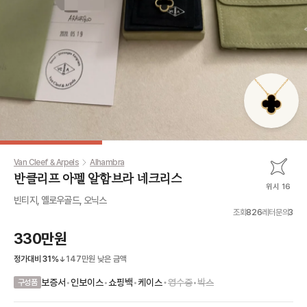
Van Cleef & Arpels
Alhambra
반클리프 아펠 알함브라 네크리스
위시 16
빈티지, 옐로우골드, 오닉스
조회
826
레터문의
3
330만원
정가대비
31
%
147만원
낮은 금액
•
보증서
•
인보이스
•
쇼핑백
•
케이스
영수증
•
박스
구성품