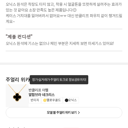
오닉스 원석은 착장도 타지 않고, 착용 시 얼굴톤을 또렷하게 살려주는 효과가
있는 것 같아요 소장 만족도 높은 제품입니다😊
케이스 거치대를 잃어버려서 없어요ㅠㅠ 대신 반클리프 파우치 같이 챙겨드릴
게요~
"
제품 컨디션
"
오닉스 원석에 기스는 없으나 체인 부분은 지세히 보면 미세기스 있어요!
주얼리 위키
정가·실거래가·주얼리 토크로 정보공유까지!
반클리프 아펠
알함브라 네크리스
빈티지
옐로우골드
오닉스
모델 별 주얼리 위키 보기