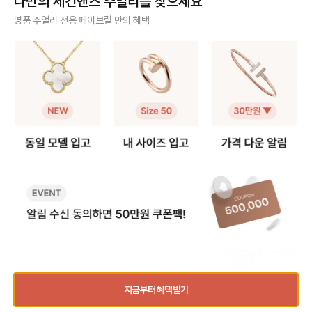
나만의 세컨핸즈 주얼리를 찾으세요
팔찌 + 알함브라 빈티지 목걸이) -
요, 저 역시 오닉스 5모티브 팔찌를
모티브가 체인에 고정되어
팔찌 고리를 → 목걸이 클로버 쪽에
실사용 중이라 착용팁을 공유합니다
때문에, 연결 고리를 
사기 걱정 없는 안전 결제
명품 주얼리 전용 페이브릴 만의 혜택
걸어주세요. - 목걸이 고리를 → 팔
😉 [반클리프 알함브라 5모티브 팔
분을 늘려 연장해요. 💡 알함브라 목
찌 반대쪽에 걸어주세요. 2️⃣ 연장체
찌 착용팁 공유] 1️⃣ 참처럼 착용하기
걸이 연장 꿀팁 빈티지 모델은 3·4·
구매자가 원하는 수단으로 안전하게 결제할 수 있으며 페이브릴에서 결제 대금을 보관, 정품이 아
인으로 5모티브 목걸이 - 연장체인
· 클로버 안쪽에 잠금 고리를 걸어 참
5cm 연장을, 스위트
니면 반환해 드려요.
을 별도로 구매, 팔찌에 연결하여 목
처럼 연출하는 방법 · 클로버가 찰랑
크기가 작아 2·3cm 
걸이로 활용해요. 반클리프 5모티브
거려 매력적이고 길이 수선이 필요
호되는 편이에요! 특히 빈티지는 4
주얼리 전문 이중 검수
연장체인 등으로 키워드 검색해보시
없음 · 다만, 혼자 착용하거나 뺄 때
cm, 스위트는 2cm 
면 구매 가능한 체인들을 별도 구매
조금 불편 2️⃣ AS로 길이 수선하기 ·
고리를 활용해 순정 길
주얼리 검수에 특화된 페이브릴 검수팀과 전문 감정사가 컨디션 및 정품 여부를 철저하고 꼼꼼하
할 수 있어요. 길이 선택부터 소재색
클로버 사이 체인을 빼서 길이를 줄
이 모두 스타일링할 수
게 확인해요.
상까지 맞춤으로 가능하니 원하는 스
이는 방법 · 클로버 간격이 좁아져 손
이에요. 인기 모델인 빈티지 알함브
펙을 골라 주문해서 사용할 수 있어
목 위로 모티브가 3개 보이는 착샷
라 오닉스를 예시로 들면, 연장 
주얼리 전문 상담
요.
가능 · 보통은 참으로 착용하다가 불
인의 길이는 42cm이
편하면 수선하는 경우가 많음 💁‍♀️ 길
연장을 하게 되면 42cm와 46cm
주얼리 전문 지식을 토대로 사이즈, 가격대 등 주얼리를 거래하며 궁금할 수 있는 내용에 대한 밀
이 수선 안내 · 방식: 모티브 사이 체
까지 활용이 가능해요!
착 상담을 제공하고 있어요.
인을 한 알(0.5cm) 단위로 제거 ·
드를 참고하세요.) 📏 무료 수선 가능
기간: 보증서 기준 1년 이내 무상 1회
기간 - 구매 후 1년 이내, 최대 5c
빠르고 확실한 물품 이동 과정
/ 이후 20~30만원 비용 발생 · 소요
m 범위 내에서 1회 무료 리사이징이
시간: 공식 안내는 약 4주이나, 대부
가능해요. - 평균 수선 소요 기간은
최적화된 검수 시스템으로 빠르고 효율적으로 물품이 이동될 뿐만 아니라, 이동 과정마다 알림톡
분 일주일 내외로 받는다는 후기가
약 2주 정도 소요돼요. 🛍️ 서비스 
및 이미지로 확실하게 안내해 드려요.
많음 · 추가 팁: 줄인 체인은 돌려받을
수 방법 ✔️매장 방문 접수 제품 실물
수 있고, 추후 늘릴 때 반납할 필요 없
만 지참하면 가능해요! 단, 서비스 
음 📏 몇 cm 줄이는 게 좋을까? 보
수 시 발급되는 접수증
통 손목 둘레에서 + 2cm 여유 있게
세요. 제품을 찾으러 갈 때 접수증과
품절된 상품과 동일한 상품을 찾고 계신가요?
사이즈를 고르시는 분들이 가장 많았
신분증이 꼭 필요해요. (공식 홈페
어요. ✔️손목 14cm → 팔찌 16cm
지를 통한 자택 픽업 
지금부터 혜택받기
추천 👉 3cm 줄이기 ✔️손목 15c
9월 9일자로 종료되었어요!
품절
동일 상품 입고 알림
m → 팔찌 17cm 추천 👉 2cm 줄
주 묻는 질문 Q: 이미
연관 상품