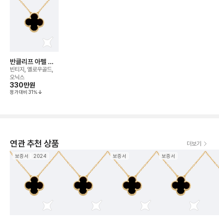
반클리프 아펠 알
함브라 네크리스
빈티지, 옐로우골드,
오닉스
330만
원
정가대비
31
%
연관 추천 상품
더보기
보증서
2024
보증서
보증서