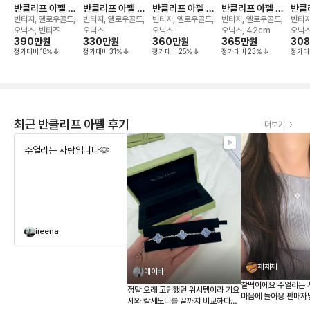
반클리프 아펠 알
반클리프 아펠 알
반클리프 아펠 알
반클리프 아펠 알
반클
함브라 네크리스
함브라 네크리스
함브라 네크리스
함브라 네크리스
함브
빈티지, 옐로우골드,
빈티지, 옐로우골드,
빈티지, 옐로우골드,
빈티지, 옐로우골드,
빈티지
오닉스, 빈티즈
오닉스
오닉스
오닉스, 42cm
오닉스
390만
원
330만
원
360만
원
365만
원
30
정가대비
18
%
정가대비
31
%
정가대비
25
%
정가대비
23
%
정가대
최근 반클리프 아펠 후기
더보기
주얼리는 사랑입니다🫶
ireena
채채체
메이비
찰떡이에요 주얼리는 
정말 오래 고민했던 위시템이라 기요
마음에 들어용 판매자
세와 칼세도니를 끝까지 비교하다가