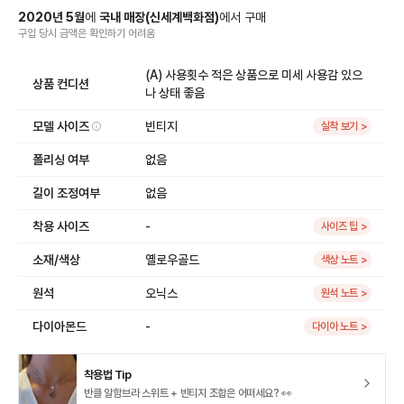
2020
년
5
월
에
국내 매장
(
신세계백화점
)
에서
구매
구입 당시 금액
은
확인하기 어려움
(A) 사용횟수 적은 상품으로 미세 사용감 있으
상품 컨디션
나 상태 좋음
모델 사이즈
빈티지
실착 보기 >
폴리싱 여부
없음
길이 조정여부
없음
착용 사이즈
-
사이즈 팁 >
소재/색상
옐로우골드
색상 노트 >
원석
오닉스
원석 노트 >
다이아몬드
-
다이아 노트 >
착용법 Tip
반클 알함브라 스위트 + 빈티지 조합은 어떠세요? 👀