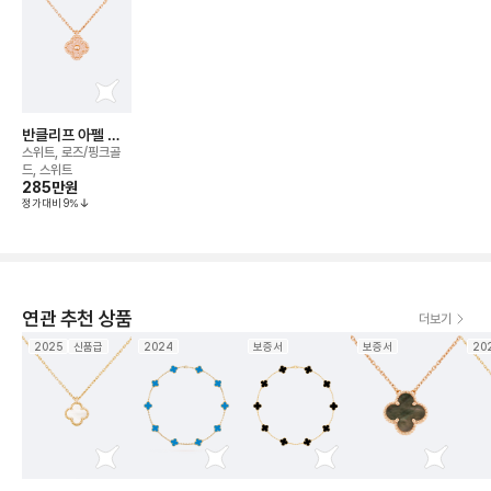
반클리프 아펠 알
함브라 해머드 네
스위트, 로즈/핑크골
크리스
드, 스위트
285만
원
정가대비
9
%
연관 추천 상품
더보기
2025
신품급
2024
보증서
보증서
20