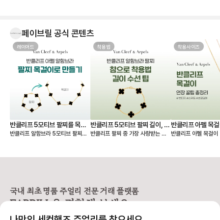
보니 사진보다 실물이 훨씬 예쁘네
요. 은은한 하늘빛이 정말 고급스럽
고, 어떤 옷에도 잘 어울려서 왜 ‘문신
템’이라고 하는지 알 것 같습니다 💎
페이브릴 공식 콘텐츠
무엇보다 페이브릴에서 여러 매물을
한 번에 비교할 수 있어서 연식, 컨디
레이어드
착용법
착용사이즈
션, 구성품, 가격까지 꼼꼼하게 따져
보고 가장 마음에 드는 제품을 선택
할 수 있었던 점이 좋았습니다. 좋은
판매자분을 만나 상태도 기대 이상이
었고, 페이브릴 덕분에 오래 함께할
첫 반클리프를 기분 좋게 들이게 되
었네요. 오래오래 아껴 차겠습니다!
🤍
반클리프 5모티브 팔찌를 목걸
반클리프 5모티브 팔찌 길이, 착
반클리프 아펠 목걸
반클리프 알함브라 5모티브 팔찌를
반클리프 팔찌 중 가장 사랑받는 제
반클리프 아펠 목걸이 
이로 만들기 - 실착비교, 연장체
용팁-참으로 착용 vs 길이 수선
총정리
연장해서 목걸이로도 활용할 수 있다
품은 빈티지 알함브라 5모티브 팔찌
가 적당할지 고민되시죠? 오늘
인
하기
는 것 아시나요? 5모티브 팔찌에서
인데요. 인기 원석인 마더오브펄, 오
한 꿀팁 총정리본이 그
10모티브 목걸이가 하나 더 생긴 기
닉스 모델 등 매장 구매 시 웨이팅 디
해 드릴 거예요 ✨ 그중에서도 특히
분을 줘서 만족도가 정말 높아요. 반
파짓을 걸어야 받을 수 있을 만큼 인
많은 분들이 궁금해하
클리프 팔찌 활용도를 2배 높일 수
기가 높아요. 하지만 반클리프 5모티
스위트 알함브라 모델
있는 꿀팁 알려드릴게요! 🍀 반클리
브 팔찌는 다른 팔찌처럼 착용 사이
연장 꿀팁을 알려드릴게요. 
프 팔찌를 목걸이로 바꾸는 방법
즈를 선택할 수 없고 총 길이 19cm
브라 목걸이 연장 방법 빈티지 
국내 최초 명품 주얼리 전문 거래 플랫폼
1️⃣ 6모티브 목걸이 반클리프 알함브
로 스펙이 동일해요. 손목이 얇은 분
브라는 모티브가 고정되
FABRILL을 경험해 보세요.
라 빈티지 목걸이를 함께 소장하고
들이 그대로 착용하기에는 큰 사이즈
티브를 기준으로 양쪽
있다면 가능한 방법이에요 (5모티브
라 대부분 길이 수선을 고민하시는데
연장해요. 반면 스위트 알함브라는
나만의 세컨핸즈 주얼리를 찾으세요
팔찌 + 알함브라 빈티지 목걸이) -
요, 저 역시 오닉스 5모티브 팔찌를
모티브가 체인에 고정되어