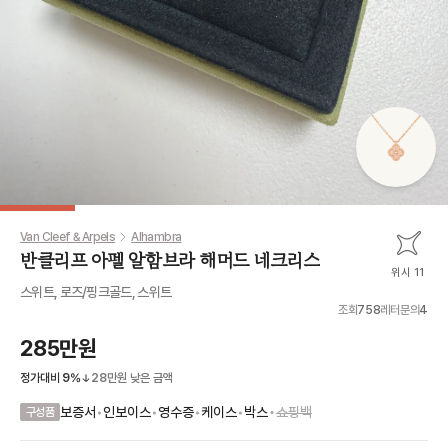
Van Cleef & Arpels
Alhambra
반클리프 아펠 알함브라 해머드 네크리스
위시 11
스위트, 로즈/핑크골드, 스위트
조회
758
레터문의
4
285만원
정가대비
9
%
28만원
낮은 금액
•
보증서
•
인보이스
•
영수증
•
케이스
•
박스
쇼핑백
구성품