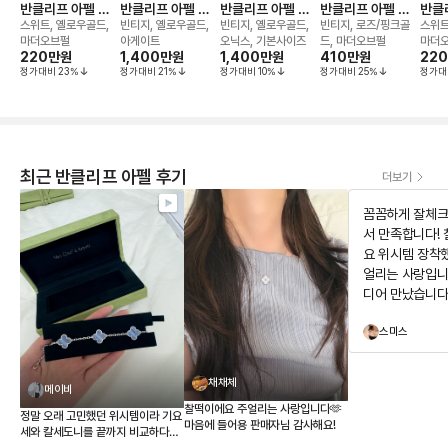
반클리프 아펠 알
반클리프 아펠 알
반클리프 아펠 알
반클리프 아펠 알
반클
함브라 네크리스
함브라 10모티브
함브라 10모티브
함브라 그레이 마
함브
스위트, 옐로우골드,
빈티지, 옐로우골드,
빈티지, 옐로우골드,
빈티지, 로즈/핑크골
스위트
네크리스
네크리스
더오브펄 네크리스
마더오브펄
아게이트
오닉스, 기본사이즈
드, 마더오브펄
마더
220만
원
1,400만
원
1,400만
원
410만
원
22
정가대비
23
%
정가대비
21
%
정가대비
10
%
정가대비
25
%
정가대
최근 반클리프 아펠 후기
더보기
꼼꼼하게 잘체크
서 만족합니다!
요 위시템 장착
얼리는 사랑입니
디어 만났습니다
구경하고 가세요
스미스
뻐요
채채체
메이비
찰떡이에요 주얼리는 사랑입니다🫶
정말 오래 고민했던 위시템이라 기요
마음에 들어용 판매자님 감사해요!
세와 칼세도니를 끝까지 비교하다가
결국 칼세도니로 결정했습니다. 받아