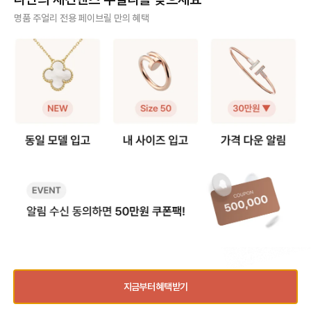
팔찌 고리를 → 목걸이 클로버 쪽에
실사용 중이라 착용팁을 공유합니다
때문에, 연결 고리를 
사기 걱정 없는 안전 결제
명품 주얼리 전용 페이브릴 만의 혜택
걸어주세요. - 목걸이 고리를 → 팔
😉 [반클리프 알함브라 5모티브 팔
분을 늘려 연장해요. 💡 알함브라 목
찌 반대쪽에 걸어주세요. 2️⃣ 연장체
찌 착용팁 공유] 1️⃣ 참처럼 착용하기
걸이 연장 꿀팁 빈티지 모델은 3·4·
구매자가 원하는 수단으로 안전하게 결제할 수 있으며 페이브릴에서 결제 대금을 보관, 정품이 아
인으로 5모티브 목걸이 - 연장체인
· 클로버 안쪽에 잠금 고리를 걸어 참
5cm 연장을, 스위트
니면 반환해 드려요.
을 별도로 구매, 팔찌에 연결하여 목
처럼 연출하는 방법 · 클로버가 찰랑
크기가 작아 2·3cm 
걸이로 활용해요. 반클리프 5모티브
거려 매력적이고 길이 수선이 필요
호되는 편이에요! 특히 빈티지는 4
주얼리 전문 이중 검수
연장체인 등으로 키워드 검색해보시
없음 · 다만, 혼자 착용하거나 뺄 때
cm, 스위트는 2cm 
면 구매 가능한 체인들을 별도 구매
조금 불편 2️⃣ AS로 길이 수선하기 ·
고리를 활용해 순정 길
주얼리 검수에 특화된 페이브릴 검수팀과 전문 감정사가 컨디션 및 정품 여부를 철저하고 꼼꼼하
할 수 있어요. 길이 선택부터 소재색
클로버 사이 체인을 빼서 길이를 줄
이 모두 스타일링할 수
게 확인해요.
상까지 맞춤으로 가능하니 원하는 스
이는 방법 · 클로버 간격이 좁아져 손
이에요. 인기 모델인 빈티지 알함브
펙을 골라 주문해서 사용할 수 있어
목 위로 모티브가 3개 보이는 착샷
라 오닉스를 예시로 들면, 연장 
주얼리 전문 상담
요.
가능 · 보통은 참으로 착용하다가 불
인의 길이는 42cm이
편하면 수선하는 경우가 많음 💁‍♀️ 길
연장을 하게 되면 42cm와 46cm
주얼리 전문 지식을 토대로 사이즈, 가격대 등 주얼리를 거래하며 궁금할 수 있는 내용에 대한 밀
이 수선 안내 · 방식: 모티브 사이 체
까지 활용이 가능해요!
착 상담을 제공하고 있어요.
인을 한 알(0.5cm) 단위로 제거 ·
드를 참고하세요.) 📏 무료 수선 가능
기간: 보증서 기준 1년 이내 무상 1회
기간 - 구매 후 1년 이내, 최대 5c
빠르고 확실한 물품 이동 과정
/ 이후 20~30만원 비용 발생 · 소요
m 범위 내에서 1회 무료 리사이징이
시간: 공식 안내는 약 4주이나, 대부
가능해요. - 평균 수선 소요 기간은
최적화된 검수 시스템으로 빠르고 효율적으로 물품이 이동될 뿐만 아니라, 이동 과정마다 알림톡
분 일주일 내외로 받는다는 후기가
약 2주 정도 소요돼요. 🛍️ 서비스 
및 이미지로 확실하게 안내해 드려요.
많음 · 추가 팁: 줄인 체인은 돌려받을
수 방법 ✔️매장 방문 접수 제품 실물
수 있고, 추후 늘릴 때 반납할 필요 없
만 지참하면 가능해요! 단, 서비스 
음 📏 몇 cm 줄이는 게 좋을까? 보
수 시 발급되는 접수증
통 손목 둘레에서 + 2cm 여유 있게
세요. 제품을 찾으러 갈 때 접수증과
품절된 상품과 동일한 상품을 찾고 계신가요?
사이즈를 고르시는 분들이 가장 많았
신분증이 꼭 필요해요. (공식 홈페
어요. ✔️손목 14cm → 팔찌 16cm
지를 통한 자택 픽업 
지금부터 혜택받기
추천 👉 3cm 줄이기 ✔️손목 15c
9월 9일자로 종료되었어요!
품절
동일 상품 입고 알림
m → 팔찌 17cm 추천 👉 2cm 줄
주 묻는 질문 Q: 이미
연관 상품
이기 소수점 손목 둘레가 늘 고민이
줄이는 것도 되나요? A: