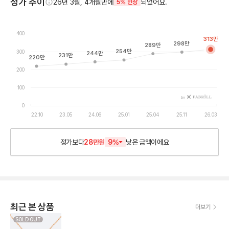
정가 추이
26년 3월, 4개월만에
되었어요.
5% 인상
400
313
만
298
만
289
만
254
만
300
244
만
231
만
220
만
200
100
by
0
22.10
23.05
24.06
25.01
25.04
25.11
26.03
정가보다
28만원
9
%
낮은
금액이에요
최근 본 상품
더보기
SOLD OUT