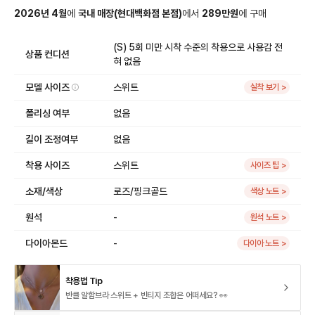
2026
년
4
월
에
국내 매장
(
현대백화점 본점
)
에서
289
만원
에
구매
(S) 5회 미만 시착 수준의 착용으로 사용감 전
상품 컨디션
혀 없음
모델 사이즈
스위트
실착 보기 >
폴리싱 여부
없음
길이 조정여부
없음
착용 사이즈
스위트
사이즈 팁 >
소재/색상
로즈/핑크골드
색상 노트 >
원석
-
원석 노트 >
다이아몬드
-
다이아 노트 >
착용법 Tip
반클 알함브라 스위트 + 빈티지 조합은 어떠세요? 👀