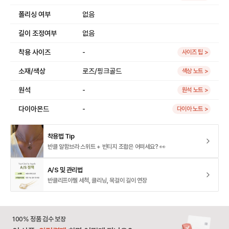
폴리싱 여부
없음
길이 조정여부
없음
착용 사이즈
-
사이즈 팁 >
소재/색상
로즈/핑크골드
색상 노트 >
원석
-
원석 노트 >
다이아몬드
-
다이아 노트 >
착용법 Tip
반클 알함브라 스위트 + 빈티지 조합은 어떠세요? 👀
A/S 및 관리법
반클리프아펠 세척, 클리닝, 목걸이 길이 연장
100% 정품 검수 보장