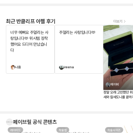
최근 반클리프 아펠 후기
더보기
너무 예뻐요 주얼리는 사
주얼리는 사랑입니다🫶
랑입니다🫶 위시템 장착
했어요 드디어 만났습니
다
나욤
ireena
메이비
정말 오래 고민했던 
세와 칼세도니를 끝까
결국 칼세도니로 결정했습
보니 사진보다 실물이
요. 은은한 하늘빛이 
고, 어떤 옷에도 잘 어
페이브릴 공식 콘텐츠
템’이라고 하는지 알 것
무엇보다 페이브릴에서
레이어드
착용법
한 번에 비교할 수 있어
착용사이즈