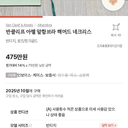
Van Cleef & Arpels
Alhambra
반클리프 아펠 알함브라 해머드 네크리스
위시 10
빈티지, 로즈/핑크골드
조회
483
레터문의
2
475만원
정가대비
14
%
75만원
낮은 금액
•
인보이스
•
케이스
•
보증서
영수증
•
박스
•
쇼핑백
구성품
2025
년
10
월
에
구매
구입 장소, 구입 당시 금액
은
확인하기 어려움
(A) 사용횟수 적은 상품으로 미세 사용감 있으
상품 컨디션
나 상태 좋음
모델 사이즈
빈티지
실착 보기 >