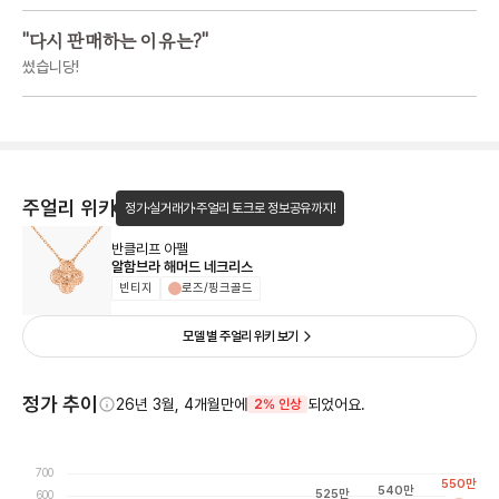
"
다시 판매하는 이유는?
"
썼습니당!
주얼리 위키
정가·실거래가·주얼리 토크로 정보공유까지!
반클리프 아펠
알함브라 해머드 네크리스
빈티지
로즈/핑크골드
모델 별 주얼리 위키 보기
정가 추이
26년 3월, 4개월만에
되었어요.
2% 인상
700
550
만
540
만
525
만
600