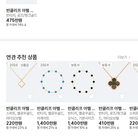
반클리프 아펠 알
함브라 해머드 네
빈티지, 로즈/핑크골드
크리스
475만
원
정가대비
14
%
연관 추천 상품
더보기
2025
신품급
2024
보증서
보증서
20
반클리프 아펠 알
반클리프 아펠 알
반클리프 아펠 알
반클리프 아펠 알
반클
함브라 네크리스
함브라 10모티브
함브라 10모티브
함브라 그레이 마
함브
스위트, 옐로우골드,
빈티지, 옐로우골드,
빈티지, 옐로우골드,
빈티지, 로즈/핑크골
스위트
네크리스
네크리스
더오브펄 네크리스
마더오브펄
아게이트
오닉스, 기본사이즈
드, 마더오브펄
마더
220만
원
1,400만
원
1,400만
원
410만
원
22
정가대비
23
%
정가대비
21
%
정가대비
10
%
정가대비
25
%
정가대