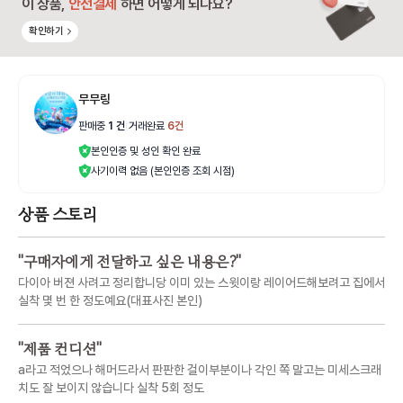
이 상품,
안전결제
하면 어떻게 되나요?
확인하기
무무링
판매중
1
건
|
거래완료
6
건
본인인증 및 성인 확인 완료
사기이력 없음 (본인인증 조회 시점)
상품 스토리
"
구매자에게 전달하고 싶은 내용은?
"
다이아 버젼 사려고 정리합니당 이미 있는 스윗이랑 레이어드해보려고 집에서
실착 몇 번 한 정도예요(대표사진 본인)
"
제품 컨디션
"
a라고 적었으나 해머드라서 판판한 걸이부분이나 각인 쪽 말고는 미세스크래
치도 잘 보이지 않습니다 실착 5회 정도