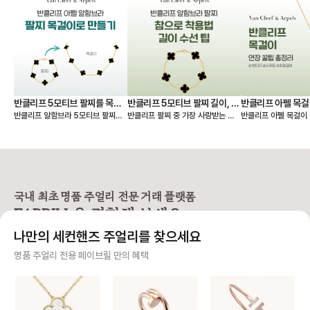
션, 구성품, 가격까지
보고 가장 마음에 드는
할 수 있었던 점이 좋았습
판매자분을 만나 상태
었고, 페이브릴 덕분에 오래 함께할
첫 반클리프를 기분 좋게 들이
었네요. 오래오래 아껴
🤍
반클리프 5모티브 팔찌를 목걸
반클리프 5모티브 팔찌 길이, 착
반클리프 아펠 목걸
반클리프 알함브라 5모티브 팔찌를
반클리프 팔찌 중 가장 사랑받는 제
반클리프 아펠 목걸이 
이로 만들기 - 실착비교, 연장체
용팁-참으로 착용 vs 길이 수선
총정리
연장해서 목걸이로도 활용할 수 있다
품은 빈티지 알함브라 5모티브 팔찌
가 적당할지 고민되시죠? 오늘
인
하기
는 것 아시나요? 5모티브 팔찌에서
인데요. 인기 원석인 마더오브펄, 오
한 꿀팁 총정리본이 그
10모티브 목걸이가 하나 더 생긴 기
닉스 모델 등 매장 구매 시 웨이팅 디
해 드릴 거예요 ✨ 그중에서도 특히
분을 줘서 만족도가 정말 높아요. 반
파짓을 걸어야 받을 수 있을 만큼 인
많은 분들이 궁금해하
클리프 팔찌 활용도를 2배 높일 수
기가 높아요. 하지만 반클리프 5모티
스위트 알함브라 모델
있는 꿀팁 알려드릴게요! 🍀 반클리
브 팔찌는 다른 팔찌처럼 착용 사이
연장 꿀팁을 알려드릴게요. 
프 팔찌를 목걸이로 바꾸는 방법
즈를 선택할 수 없고 총 길이 19cm
브라 목걸이 연장 방법 빈티지 
국내 최초 명품 주얼리 전문 거래 플랫폼
1️⃣ 6모티브 목걸이 반클리프 알함브
로 스펙이 동일해요. 손목이 얇은 분
브라는 모티브가 고정되
FABRILL을 경험해 보세요.
라 빈티지 목걸이를 함께 소장하고
들이 그대로 착용하기에는 큰 사이즈
티브를 기준으로 양쪽
있다면 가능한 방법이에요 (5모티브
라 대부분 길이 수선을 고민하시는데
연장해요. 반면 스위트 알함브라는
나만의 세컨핸즈 주얼리를 찾으세요
팔찌 + 알함브라 빈티지 목걸이) -
요, 저 역시 오닉스 5모티브 팔찌를
모티브가 체인에 고정되어
팔찌 고리를 → 목걸이 클로버 쪽에
실사용 중이라 착용팁을 공유합니다
때문에, 연결 고리를 
사기 걱정 없는 안전 결제
명품 주얼리 전용 페이브릴 만의 혜택
걸어주세요. - 목걸이 고리를 → 팔
😉 [반클리프 알함브라 5모티브 팔
분을 늘려 연장해요. 💡 알함브라 목
찌 반대쪽에 걸어주세요. 2️⃣ 연장체
찌 착용팁 공유] 1️⃣ 참처럼 착용하기
걸이 연장 꿀팁 빈티지 모델은 3·4·
구매자가 원하는 수단으로 안전하게 결제할 수 있으며 페이브릴에서 결제 대금을 보관, 정품이 아
인으로 5모티브 목걸이 - 연장체인
· 클로버 안쪽에 잠금 고리를 걸어 참
5cm 연장을, 스위트
니면 반환해 드려요.
을 별도로 구매, 팔찌에 연결하여 목
처럼 연출하는 방법 · 클로버가 찰랑
크기가 작아 2·3cm 
걸이로 활용해요. 반클리프 5모티브
거려 매력적이고 길이 수선이 필요
호되는 편이에요! 특히 빈티지는 4
주얼리 전문 이중 검수