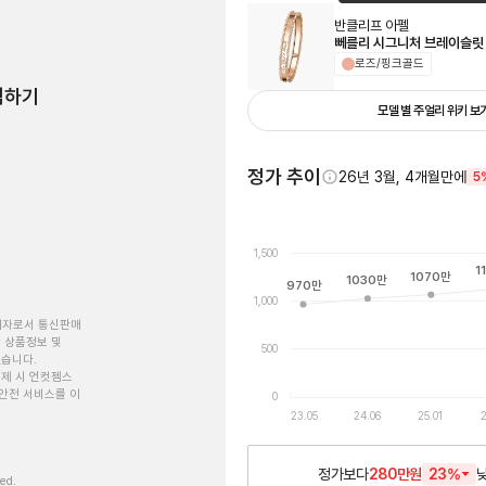
반클리프 아펠
뻬를리 시그니처 브레이슬릿
로즈/핑크골드
험하기
모델 별 주얼리 위키 보
정가 추이
26년 3월, 4개월만에
5
1,500
1
1070
만
1030
만
970
만
1,000
개자로서 통신판매
 상품정보 및
500
있습니다.
제 시 언컷젬스
안전 서비스를 이
0
23.05
24.06
25.01
2
정가보다
280만원
23
%
ved.