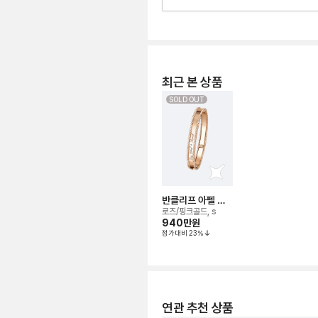
최근 본 상품
SOLD OUT
반클리프 아펠 뻬
를리 시그니처 브
로즈/핑크골드, s
레이슬릿
940만
원
정가대비
23
%
연관 추천 상품