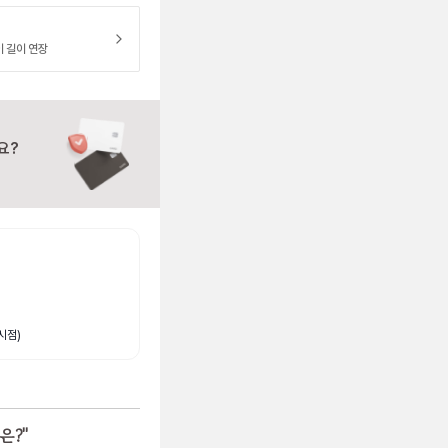
이 길이 연장
요?
시점)
은?
"