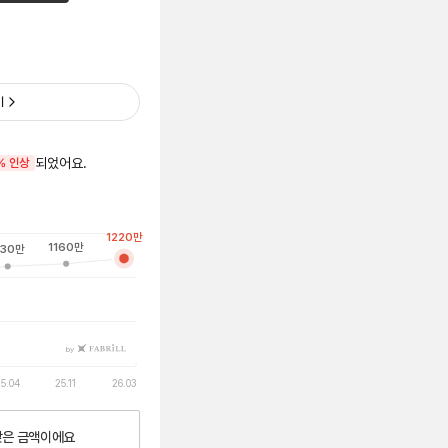
기
되었어요.
% 인상
1220
만
1160
만
130
만
by
5.04
25.11
26.03
낮은
금액이에요