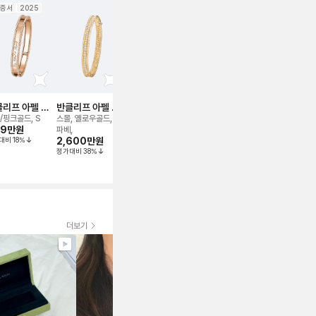
증서
2025
2022
보증서
신품급
보증서
202
리프 아펠 뻬
반클리프 아펠 뻬
반클리프 아펠 뻬
반클리프 아펠 에
반클리프 아
 시그니처 브
를리 브레이슬릿
를리 시그니처 브
스텔 웨딩 밴드 링
리볼 네크리
/핑크골드, S
스몰, 옐로우골드, 풀
옐로우골드, xs
플래티늄, 풀 파베,
라지, 옐로우골
이슬릿
99만
원
레이슬릿
770만
원
파베,
47호
미 파베, 47
대비
18
%
2,600만
원
정가대비
37
%
1,000만
원
720만
원
정가대비
38
%
정가대비
38
%
정가대비
16
%
더보기
꼼꼼하게 잘체크 해주셔
서 만족합니다! 찰떡이에
요 위시템 장착했어요 주
얼리는 사랑입니다🫶 드
디어 만났습니다 영롱함