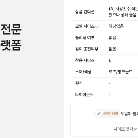
(A) 사용횟수 적
상품 컨디션
있으나 상태 좋음
 전문
모델 사이즈
해당없음
폴리싱 여부
없음
플랫폼
길이 조정여부
없음
착용 사이즈
s
소재/색상
로즈/핑크골드
원석
-
다이아몬드
-
도움이 필
📏
사이즈 헬퍼
사이즈 찾기