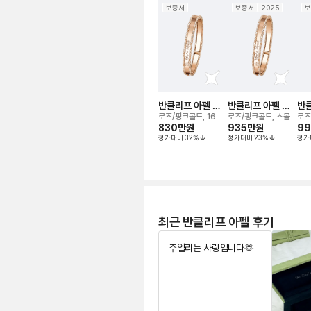
보증서
보증서
2025
보
반클리프 아펠 뻬
반클리프 아펠 뻬
반클
를리 시그니처 브
를리 시그니처 브
를리
로즈/핑크골드, 16
로즈/핑크골드, 스몰
로즈
레이슬릿
830만
원
레이슬릿
935만
원
레
9
정가대비
32
%
정가대비
23
%
정가
최근 반클리프 아펠 후기
주얼리는 사랑입니다🫶