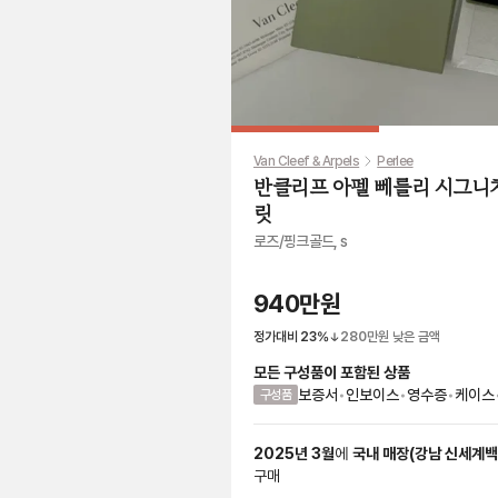
Van Cleef & Arpels
Perlee
반클리프 아펠 뻬를리 시그니
릿
로즈/핑크골드, s
940만원
정가대비
23
%
280만원
낮은 금액
모든 구성품이 포함된 상품
보증서
•
인보이스
•
영수증
•
케이스
구성품
2025
년
3
월
에
국내 매장
(
강남 신세계
구매