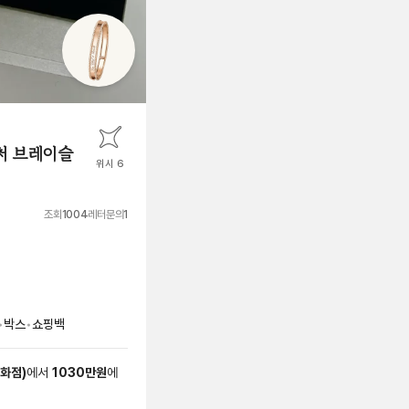
처 브레이슬
위시 6
조회
1004
레터문의
1
•
박스
•
쇼핑백
백화점
)
에서
1030
만원
에