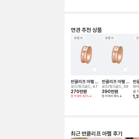
연관 추천 상품
보증서
보증서
2
반클리프 아펠 뻬
반클리프 아펠 뻬
반클
를리 시그니처 링
를리 시그니처 링
를리
로즈/핑크골드, 47
로즈/핑크골드, 56
화이
270만
원
390만
원
더 
풀 
정가대비
42
%
정가대비
16
%
1,
최근 반클리프 아펠 후기