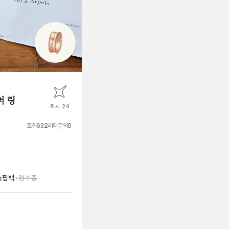
처 링
위시 24
조회
632
레터문의
0
•
쇼핑백
영수증