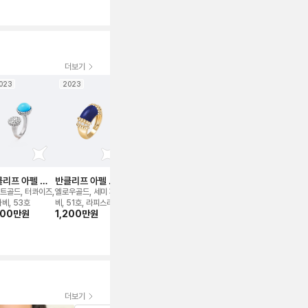
더보기
023
2023
보증서
보증서
2026
보증서
202
신품급
세트
리프 아펠 뻬
반클리프 아펠 뻬
반클리프 아펠 뻬
반클리프 아펠 뻬
반클리프 아
 컬러 비트윈
를리 컬러 링
를리 컬러 링
를리 시그니처 링
를리 비즈 링
트골드, 터콰이즈,
옐로우골드, 세미 파
로즈/핑크골드, 커넬리
옐로우골드, 53호
스몰, 화이트골드
핑거 링
410만
원
파베, 53호
베, 51호, 라피스라줄
언, 52
호
300만
원
1,200만
원
350만
원
정가대비
12
%
99만
원
리
정가대비
20
%
정가대비
34
%
더보기