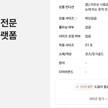
(B) 외관상 사
상품 컨디션
눈에 띄는 흔적 
모델 사이즈
해당없음
 전문
폴리싱 여부
없음
플랫폼
사이즈 조정 여부
없음
착용 사이즈
51 호
소재/색상
로즈/핑크골드
원석
-
다이아몬드
-
도움이 필
📏
사이즈 헬퍼
사이즈 찾기