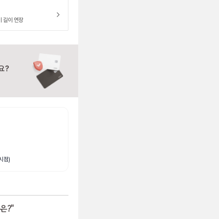
이 길이 연장
요?
시점)
은?
"