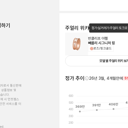
험하기
주얼리 위키
정가·실거래가·주얼리 토크로
반클리프 아펠
뻬를리 시그니처 링
로즈/핑크골드
모델 별 주얼리 위키 보
정가 추이
26년 3월, 4개월만에
5
개자로서 통신판매
 상품정보 및
있습니다.
600
제 시 언컷젬스
500
4
안전 서비스를 이
406
만
391
만
369
만
400
300
200
ved.