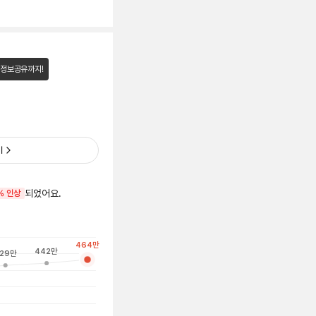
 정보공유까지!
기
되었어요.
% 인상
464
만
442
만
29
만