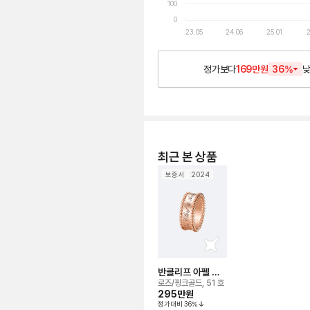
100
0
23.05
24.06
25.01
2
정가보다
169만원
36
%
최근 본 상품
보증서
2024
반클리프 아펠 뻬
를리 시그니처 링
로즈/핑크골드, 51 호
295만
원
정가대비
36
%