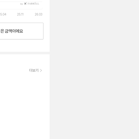
by
5.04
25.11
26.03
낮은
금액이에요
더보기