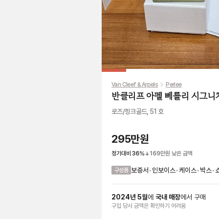
Van Cleef & Arpels
Perlee
반클리프 아펠 뻬를리 시그니
로즈/핑크골드, 51 호
295만원
정가대비
36
%
169만원
낮은 금액
보증서
•
인보이스
•
케이스
•
박스
•
구성품
2024
년
5
월
에
국내 매장
에서
구매
구입 당시 금액
은
확인하기 어려움