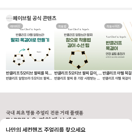
보니 사진보다 실물이 훨씬 예쁘네
요. 은은한 하늘빛이 정말 고급스럽
고, 어떤 옷에도 잘 어울려서 왜 ‘문신
템’이라고 하는지 알 것 같습니다 💎
페이브릴 공식 콘텐츠
무엇보다 페이브릴에서 여러 매물을
한 번에 비교할 수 있어서 연식, 컨디
레이어드
착용법
착용사이즈
션, 구성품, 가격까지 꼼꼼하게 따져
보고 가장 마음에 드는 제품을 선택
할 수 있었던 점이 좋았습니다. 좋은
판매자분을 만나 상태도 기대 이상이
었고, 페이브릴 덕분에 오래 함께할
첫 반클리프를 기분 좋게 들이게 되
었네요. 오래오래 아껴 차겠습니다!
🤍
반클리프 5모티브 팔찌를 목걸
반클리프 5모티브 팔찌 길이, 착
반클리프 아펠 목걸
반클리프 알함브라 5모티브 팔찌를
반클리프 팔찌 중 가장 사랑받는 제
반클리프 아펠 목걸이 
이로 만들기 - 실착비교, 연장체
용팁-참으로 착용 vs 길이 수선
총정리
연장해서 목걸이로도 활용할 수 있다
품은 빈티지 알함브라 5모티브 팔찌
가 적당할지 고민되시죠? 오늘
인
하기
는 것 아시나요? 5모티브 팔찌에서
인데요. 인기 원석인 마더오브펄, 오
한 꿀팁 총정리본이 그
10모티브 목걸이가 하나 더 생긴 기
닉스 모델 등 매장 구매 시 웨이팅 디
해 드릴 거예요 ✨ 그중에서도 특히
분을 줘서 만족도가 정말 높아요. 반
파짓을 걸어야 받을 수 있을 만큼 인
많은 분들이 궁금해하
클리프 팔찌 활용도를 2배 높일 수
기가 높아요. 하지만 반클리프 5모티
스위트 알함브라 모델
있는 꿀팁 알려드릴게요! 🍀 반클리
브 팔찌는 다른 팔찌처럼 착용 사이
연장 꿀팁을 알려드릴게요. 
프 팔찌를 목걸이로 바꾸는 방법
즈를 선택할 수 없고 총 길이 19cm
브라 목걸이 연장 방법 빈티지 
국내 최초 명품 주얼리 전문 거래 플랫폼
1️⃣ 6모티브 목걸이 반클리프 알함브
로 스펙이 동일해요. 손목이 얇은 분
브라는 모티브가 고정되
FABRILL을 경험해 보세요.
라 빈티지 목걸이를 함께 소장하고
들이 그대로 착용하기에는 큰 사이즈
티브를 기준으로 양쪽
있다면 가능한 방법이에요 (5모티브
라 대부분 길이 수선을 고민하시는데
연장해요. 반면 스위트 알함브라는
나만의 세컨핸즈 주얼리를 찾으세요
팔찌 + 알함브라 빈티지 목걸이) -
요, 저 역시 오닉스 5모티브 팔찌를
모티브가 체인에 고정되어