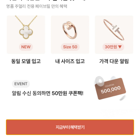
팔찌 고리를 → 목걸이 클로버 쪽에
실사용 중이라 착용팁을 공유합니다
때문에, 연결 고리를 
사기 걱정 없는 안전 결제
명품 주얼리 전용 페이브릴 만의 혜택
걸어주세요. - 목걸이 고리를 → 팔
😉 [반클리프 알함브라 5모티브 팔
분을 늘려 연장해요. 💡 알함브라 목
찌 반대쪽에 걸어주세요. 2️⃣ 연장체
찌 착용팁 공유] 1️⃣ 참처럼 착용하기
걸이 연장 꿀팁 빈티지 모델은 3·4·
구매자가 원하는 수단으로 안전하게 결제할 수 있으며 페이브릴에서 결제 대금을 보관, 정품이 아
인으로 5모티브 목걸이 - 연장체인
· 클로버 안쪽에 잠금 고리를 걸어 참
5cm 연장을, 스위트
니면 반환해 드려요.
을 별도로 구매, 팔찌에 연결하여 목
처럼 연출하는 방법 · 클로버가 찰랑
크기가 작아 2·3cm 
걸이로 활용해요. 반클리프 5모티브
거려 매력적이고 길이 수선이 필요
호되는 편이에요! 특히 빈티지는 4
주얼리 전문 이중 검수
연장체인 등으로 키워드 검색해보시
없음 · 다만, 혼자 착용하거나 뺄 때
cm, 스위트는 2cm 
면 구매 가능한 체인들을 별도 구매
조금 불편 2️⃣ AS로 길이 수선하기 ·
고리를 활용해 순정 길
주얼리 검수에 특화된 페이브릴 검수팀과 전문 감정사가 컨디션 및 정품 여부를 철저하고 꼼꼼하
할 수 있어요. 길이 선택부터 소재색
클로버 사이 체인을 빼서 길이를 줄
이 모두 스타일링할 수
게 확인해요.
상까지 맞춤으로 가능하니 원하는 스
이는 방법 · 클로버 간격이 좁아져 손
이에요. 인기 모델인 빈티지 알함브
펙을 골라 주문해서 사용할 수 있어
목 위로 모티브가 3개 보이는 착샷
라 오닉스를 예시로 들면, 연장 
주얼리 전문 상담
요.
가능 · 보통은 참으로 착용하다가 불
인의 길이는 42cm이
편하면 수선하는 경우가 많음 💁‍♀️ 길
연장을 하게 되면 42cm와 46cm
주얼리 전문 지식을 토대로 사이즈, 가격대 등 주얼리를 거래하며 궁금할 수 있는 내용에 대한 밀
이 수선 안내 · 방식: 모티브 사이 체
까지 활용이 가능해요!
착 상담을 제공하고 있어요.
인을 한 알(0.5cm) 단위로 제거 ·
드를 참고하세요.) 📏 무료 수선 가능
기간: 보증서 기준 1년 이내 무상 1회
기간 - 구매 후 1년 이내, 최대 5c
빠르고 확실한 물품 이동 과정
/ 이후 20~30만원 비용 발생 · 소요
m 범위 내에서 1회 무료 리사이징이
시간: 공식 안내는 약 4주이나, 대부
가능해요. - 평균 수선 소요 기간은
최적화된 검수 시스템으로 빠르고 효율적으로 물품이 이동될 뿐만 아니라, 이동 과정마다 알림톡
분 일주일 내외로 받는다는 후기가
약 2주 정도 소요돼요. 🛍️ 서비스 
및 이미지로 확실하게 안내해 드려요.
많음 · 추가 팁: 줄인 체인은 돌려받을
수 방법 ✔️매장 방문 접수 제품 실물
수 있고, 추후 늘릴 때 반납할 필요 없
만 지참하면 가능해요! 단, 서비스 
음 📏 몇 cm 줄이는 게 좋을까? 보
수 시 발급되는 접수증
통 손목 둘레에서 + 2cm 여유 있게
세요. 제품을 찾으러 갈 때 접수증과
품절된 상품과 동일한 상품을 찾고 계신가요?
사이즈를 고르시는 분들이 가장 많았
신분증이 꼭 필요해요. (공식 홈페
어요. ✔️손목 14cm → 팔찌 16cm
지를 통한 자택 픽업 
지금부터 혜택받기
추천 👉 3cm 줄이기 ✔️손목 15c
9월 9일자로 종료되었어요!
품절
동일 상품 입고 알림
m → 팔찌 17cm 추천 👉 2cm 줄
주 묻는 질문 Q: 이미
연관 상품
이기 소수점 손목 둘레가 늘 고민이
줄이는 것도 되나요? A: