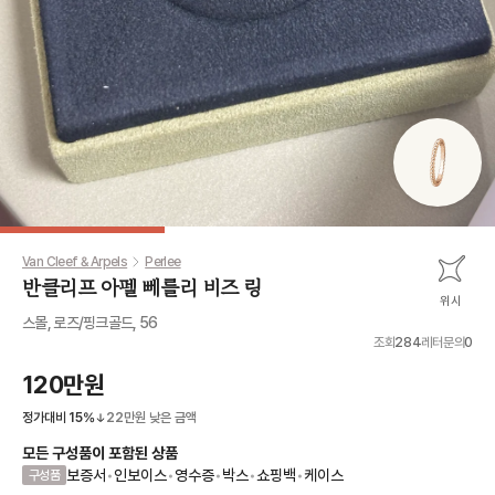
Van Cleef & Arpels
Perlee
반클리프 아펠 뻬를리 비즈 링
위시
스몰, 로즈/핑크골드, 56
조회
284
레터문의
0
120만원
정가대비
15
%
22만원
낮은 금액
모든 구성품이 포함된 상품
보증서
•
인보이스
•
영수증
•
박스
•
쇼핑백
•
케이스
구성품