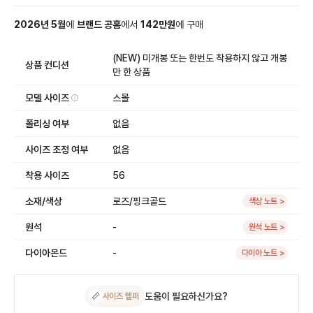
2026
년
5
월
에
브랜드 공홈
에서
142
만원
에
구매
(NEW) 미개봉 또는 한번도 착용하지 않고 개봉
상품 컨디션
만 한 상품
모델 사이즈
스몰
폴리싱 여부
없음
사이즈 조정 여부
없음
착용 사이즈
56
소재/색상
로즈/핑크골드
색상 노트 >
원석
-
원석 노트 >
다이아몬드
-
다이아 노트 >
도움이 필요하신가요?
📏
사이즈 헬퍼