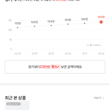
142
만
135
만
131
만
150
124
만
120
만
113
만
100
50
by
0
24.03
24.10
25.01
25.04
25.11
26.03
정가보다
22만원
15
%
낮은
금액이에요
최근 본 상품
더보기
SOLD OUT