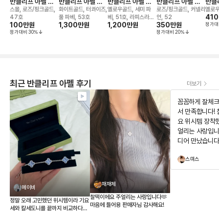
반클리프 아펠 뻬
반클리프 아펠 뻬
반클리프 아펠 뻬
반클리프 아펠 뻬
반클
를리 비즈 링
를리 컬러 비트윈
를리 컬러 링
를리 컬러 링
를리
스몰, 로즈/핑크골드,
화이트골드, 터콰이즈,
옐로우골드, 세미 파
로즈/핑크골드, 커넬리
옐로우
더 핑거 링
41
47호
풀 파베, 53호
베, 51호, 라피스라줄
언, 52
100만
원
1,300만
원
1,200만
원
350만
원
정가대
리
정가대비
30
%
정가대비
20
%
최근 반클리프 아펠 후기
더보기
꼼꼼하게 잘체크
서 만족합니다!
요 위시템 장착
얼리는 사랑입니
디어 만났습니다
구경하고 가세요
스미스
뻐요
채채체
메이비
찰떡이에요 주얼리는 사랑입니다🫶
정말 오래 고민했던 위시템이라 기요
마음에 들어용 판매자님 감사해요!
세와 칼세도니를 끝까지 비교하다가
결국 칼세도니로 결정했습니다. 받아