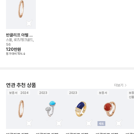
반클리프 아펠 뻬
를리 비즈 링
스몰, 로즈/핑크골드,
56
120만
원
정가대비
15
%
연관 추천 상품
더보기
보증서
2024
2023
2023
보증서
보
신
세트