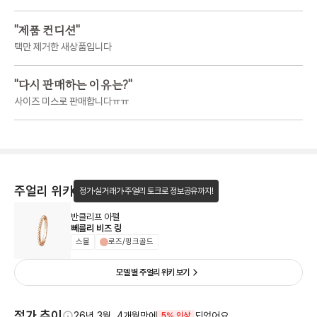
"
제품 컨디션
"
택만 제거한 새상품입니다
"
다시 판매하는 이유는?
"
사이즈 미스로 판매합니다ㅠㅠ
주얼리 위키
정가·실거래가·주얼리 토크로 정보공유까지!
반클리프 아펠
뻬를리 비즈 링
스몰
로즈/핑크골드
모델 별 주얼리 위키 보기
정가 추이
26년 3월, 4개월만에
되었어요.
5% 인상