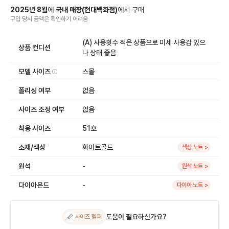
2025
년
8
월
에
국내 매장
(
현대백화점
)
에서
구매
구입 당시 금액
은
확인하기 어려움
(A) 사용횟수 적은 상품으로 미세 사용감 있으
상품 컨디션
나 상태 좋음
모델 사이즈
스몰
폴리싱 여부
없음
사이즈 조정 여부
없음
착용 사이즈
51호
소재/색상
화이트골드
색상 노트 >
원석
-
원석 노트 >
다이아몬드
-
다이아 노트 >
도움이 필요하신가요?
📏
사이즈 헬퍼