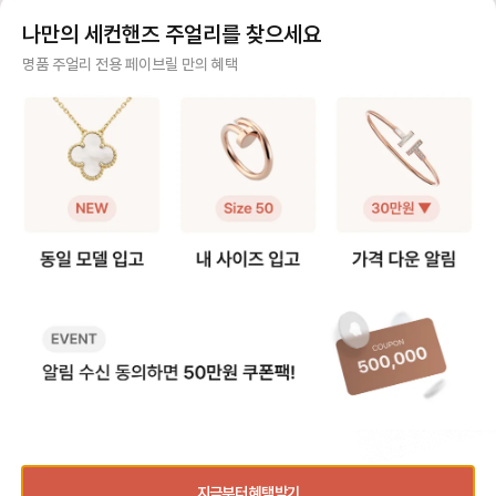
있다면 가능한 방법이에요 (5모티브
라 대부분 길이 수선을 고민하시는데
연장해요. 반면 스위트 알함브라는
나만의 세컨핸즈 주얼리를 찾으세요
팔찌 + 알함브라 빈티지 목걸이) -
요, 저 역시 오닉스 5모티브 팔찌를
모티브가 체인에 고정되어
팔찌 고리를 → 목걸이 클로버 쪽에
실사용 중이라 착용팁을 공유합니다
때문에, 연결 고리를 
사기 걱정 없는 안전 결제
명품 주얼리 전용 페이브릴 만의 혜택
걸어주세요. - 목걸이 고리를 → 팔
😉 [반클리프 알함브라 5모티브 팔
분을 늘려 연장해요. 💡 알함브라 목
찌 반대쪽에 걸어주세요. 2️⃣ 연장체
찌 착용팁 공유] 1️⃣ 참처럼 착용하기
걸이 연장 꿀팁 빈티지 모델은 3·4·
구매자가 원하는 수단으로 안전하게 결제할 수 있으며 페이브릴에서 결제 대금을 보관, 정품이 아
인으로 5모티브 목걸이 - 연장체인
· 클로버 안쪽에 잠금 고리를 걸어 참
5cm 연장을, 스위트
니면 반환해 드려요.
을 별도로 구매, 팔찌에 연결하여 목
처럼 연출하는 방법 · 클로버가 찰랑
크기가 작아 2·3cm 
걸이로 활용해요. 반클리프 5모티브
거려 매력적이고 길이 수선이 필요
호되는 편이에요! 특히 빈티지는 4
주얼리 전문 이중 검수
연장체인 등으로 키워드 검색해보시
없음 · 다만, 혼자 착용하거나 뺄 때
cm, 스위트는 2cm 
면 구매 가능한 체인들을 별도 구매
조금 불편 2️⃣ AS로 길이 수선하기 ·
고리를 활용해 순정 길
주얼리 검수에 특화된 페이브릴 검수팀과 전문 감정사가 컨디션 및 정품 여부를 철저하고 꼼꼼하
할 수 있어요. 길이 선택부터 소재색
클로버 사이 체인을 빼서 길이를 줄
이 모두 스타일링할 수
게 확인해요.
상까지 맞춤으로 가능하니 원하는 스
이는 방법 · 클로버 간격이 좁아져 손
이에요. 인기 모델인 빈티지 알함브
펙을 골라 주문해서 사용할 수 있어
목 위로 모티브가 3개 보이는 착샷
라 오닉스를 예시로 들면, 연장 
주얼리 전문 상담
요.
가능 · 보통은 참으로 착용하다가 불
인의 길이는 42cm이
편하면 수선하는 경우가 많음 💁‍♀️ 길
연장을 하게 되면 42cm와 46cm
주얼리 전문 지식을 토대로 사이즈, 가격대 등 주얼리를 거래하며 궁금할 수 있는 내용에 대한 밀
이 수선 안내 · 방식: 모티브 사이 체
까지 활용이 가능해요!
착 상담을 제공하고 있어요.
인을 한 알(0.5cm) 단위로 제거 ·
드를 참고하세요.) 📏 무료 수선 가능
기간: 보증서 기준 1년 이내 무상 1회
기간 - 구매 후 1년 이내, 최대 5c
빠르고 확실한 물품 이동 과정
/ 이후 20~30만원 비용 발생 · 소요
m 범위 내에서 1회 무료 리사이징이
시간: 공식 안내는 약 4주이나, 대부
가능해요. - 평균 수선 소요 기간은
최적화된 검수 시스템으로 빠르고 효율적으로 물품이 이동될 뿐만 아니라, 이동 과정마다 알림톡
분 일주일 내외로 받는다는 후기가
약 2주 정도 소요돼요. 🛍️ 서비스 
및 이미지로 확실하게 안내해 드려요.
많음 · 추가 팁: 줄인 체인은 돌려받을
수 방법 ✔️매장 방문 접수 제품 실물
수 있고, 추후 늘릴 때 반납할 필요 없
만 지참하면 가능해요! 단, 서비스 
음 📏 몇 cm 줄이는 게 좋을까? 보
수 시 발급되는 접수증
통 손목 둘레에서 + 2cm 여유 있게
세요. 제품을 찾으러 갈 때 접수증과
품절된 상품과 동일한 상품을 찾고 계신가요?
사이즈를 고르시는 분들이 가장 많았
신분증이 꼭 필요해요. (공식 홈페
어요. ✔️손목 14cm → 팔찌 16cm
지를 통한 자택 픽업 
지금부터 혜택받기
추천 👉 3cm 줄이기 ✔️손목 15c
9월 9일자로 종료되었어요!