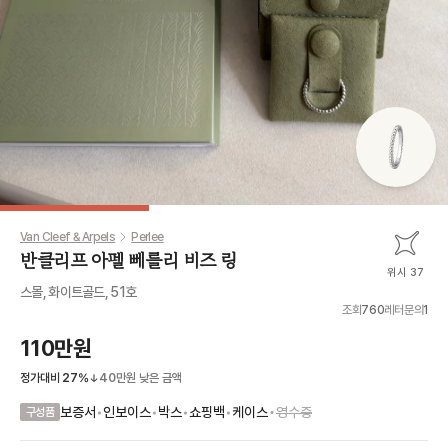
Van Cleef & Arpels
Perlee
반클리프 아펠 뻬를리 비즈 링
위시 37
스몰, 화이트골드, 51호
조회
760
레터문의
1
110만원
정가대비
27
%
40만원
낮은 금액
•
보증서
•
인보이스
•
박스
•
쇼핑백
•
케이스
영수증
구성품