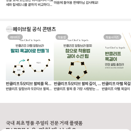
마음에 들어용 판매자님 감사해요!
세와 칼세도니를 끝까지 비교하다가
결국 칼세도니로 결정했습니다. 받아
보니 사진보다 실물이 훨씬 예쁘네
요. 은은한 하늘빛이 정말 고급스럽
고, 어떤 옷에도 잘 어울려서 왜 ‘문신
템’이라고 하는지 알 것 같습니다 💎
페이브릴 공식 콘텐츠
무엇보다 페이브릴에서 여러 매물을
한 번에 비교할 수 있어서 연식, 컨디
레이어드
착용법
착용사이즈
션, 구성품, 가격까지 꼼꼼하게 따져
보고 가장 마음에 드는 제품을 선택
할 수 있었던 점이 좋았습니다. 좋은
판매자분을 만나 상태도 기대 이상이
었고, 페이브릴 덕분에 오래 함께할
첫 반클리프를 기분 좋게 들이게 되
었네요. 오래오래 아껴 차겠습니다!
🤍
반클리프 5모티브 팔찌를 목걸
반클리프 5모티브 팔찌 길이, 착
반클리프 아펠 목걸
반클리프 알함브라 5모티브 팔찌를
반클리프 팔찌 중 가장 사랑받는 제
반클리프 아펠 목걸이 
이로 만들기 - 실착비교, 연장체
용팁-참으로 착용 vs 길이 수선
총정리
연장해서 목걸이로도 활용할 수 있다
품은 빈티지 알함브라 5모티브 팔찌
가 적당할지 고민되시죠? 오늘
인
하기
는 것 아시나요? 5모티브 팔찌에서
인데요. 인기 원석인 마더오브펄, 오
한 꿀팁 총정리본이 그
10모티브 목걸이가 하나 더 생긴 기
닉스 모델 등 매장 구매 시 웨이팅 디
해 드릴 거예요 ✨ 그중에서도 특히
분을 줘서 만족도가 정말 높아요. 반
파짓을 걸어야 받을 수 있을 만큼 인
많은 분들이 궁금해하
클리프 팔찌 활용도를 2배 높일 수
기가 높아요. 하지만 반클리프 5모티
스위트 알함브라 모델
있는 꿀팁 알려드릴게요! 🍀 반클리
브 팔찌는 다른 팔찌처럼 착용 사이
연장 꿀팁을 알려드릴게요. 
프 팔찌를 목걸이로 바꾸는 방법
즈를 선택할 수 없고 총 길이 19cm
브라 목걸이 연장 방법 빈티지 
국내 최초 명품 주얼리 전문 거래 플랫폼
1️⃣ 6모티브 목걸이 반클리프 알함브
로 스펙이 동일해요. 손목이 얇은 분
브라는 모티브가 고정되
FABRILL을 경험해 보세요.
라 빈티지 목걸이를 함께 소장하고
들이 그대로 착용하기에는 큰 사이즈
티브를 기준으로 양쪽