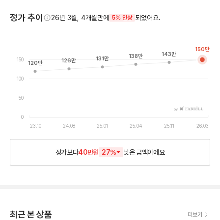
정가 추이
26년 3월, 4개월만에
되었어요.
5% 인상
150
만
143
만
138
만
131
만
150
126
만
120
만
100
50
by
0
23.10
24.08
25.01
25.04
25.11
26.03
정가보다
40만원
27
%
낮은
금액이에요
최근 본 상품
더보기