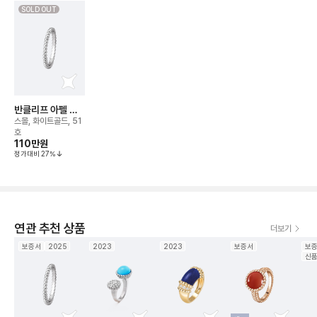
SOLD OUT
반클리프 아펠 뻬
를리 비즈 링
스몰, 화이트골드, 51
호
110만
원
정가대비
27
%
연관 추천 상품
더보기
보증서
2025
2023
2023
보증서
보
신