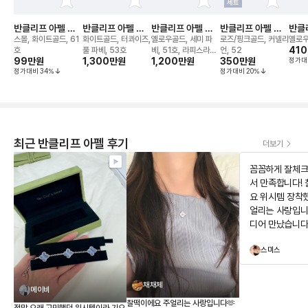
세트
반클리프 아펠 뻬
반클리프 아펠 뻬
반클리프 아펠 뻬
반클리프 아펠 뻬
반클
를리 비즈 링
를리 컬러 비트윈
를리 컬러 링
를리 컬러 링
를리
스몰, 화이트골드, 61
화이트골드, 터콰이즈,
옐로우골드, 세미 파
로즈/핑크골드, 커넬리
옐로우
더 핑거 링
41
호
풀 파베, 53호
베, 51호, 라피스라줄
언, 52
99만
원
1,300만
원
1,200만
원
350만
원
정가대
리
정가대비
34
%
정가대비
20
%
최근 반클리프 아펠 후기
더보기
꼼꼼하게 잘체크
서 만족합니다!
요 위시템 장착
얼리는 사랑입니
디어 만났습니다
구경하고 가세요
스미스
뻐요
채채체
메이비
찰떡이에요 주얼리는 사랑입니다🫶
정말 오래 고민했던 위시템이라 기요