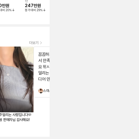
리스
또왈 웨딩 밴
언
47호
파베,
파베, 51호, 5
0만
원
247만
원
1,000만
원
2,600만
원
괄 링
460만
원
대비
20
%
정가대비
29
%
정가대비
38
%
정가대비
38
%
정가대비
37
%
더보기
꼼꼼하게 잘체크 해주셔
찰떡이에요 주얼리는 사
서 만족합니다! 찰떡이에
랑입니다🫶
요 위시템 장착했어요 주
얼리는 사랑입니다🫶 드
디어 만났습니다 영롱함
구경하고 가세요 너무 예
스미스
pew
뻐요
주얼리는 사랑입니다🫶
용 판매자님 감사해요!