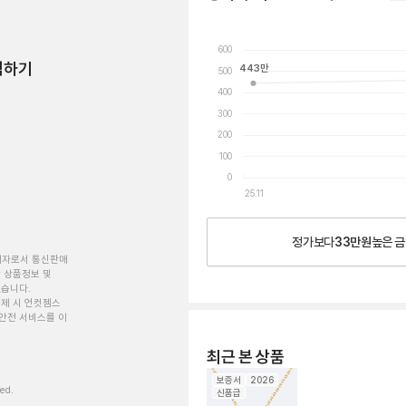
600
험하기
443
만
500
400
300
200
100
0
25.11
정가보다
33만원
높은
금
개자로서 통신판매
 상품정보 및
있습니다.
제 시 언컷젬스
안전 서비스를 이
최근 본 상품
보증서
2026
ved.
신품급