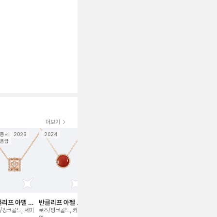
더보기
증서
2026
2024
보증서
신품급
보증서
20
품급
세트
리프 아펠 뻬
반클리프 아펠 뻬
반클리프 아펠 에
반클리프 아펠 뻬
반클리프 아
 (펜던트만) 네
를리 네크리스
스텔 웨딩 밴드 링
를리 브레이슬릿
쥬르 시그니
/핑크골드, 세미
로즈/핑크골드, 커넬리
플래티늄, 풀 파베,
스몰, 옐로우골드, 풀
로즈/핑크골드,