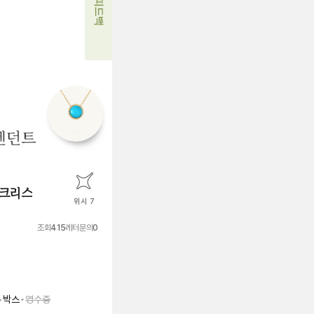
네크리스
위시 7
조회
415
레터문의
0
•
•
박스
영수증