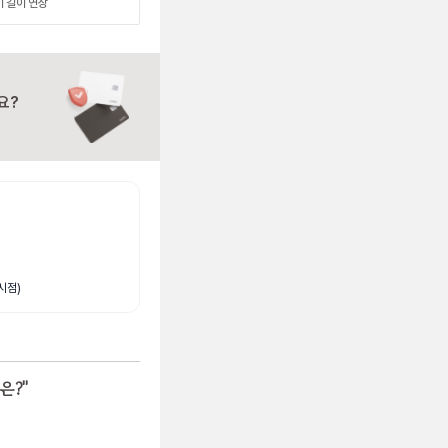
이 길이 연장
요?
시점)
은?
"