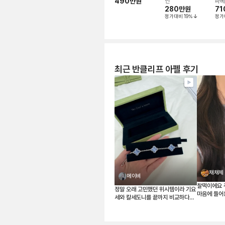
스
490만
원
크
언
파베
280만
원
71
정가대비
19
%
정가
최근 반클리프 아펠 후기
채채체
메이비
찰떡이에요 
정말 오래 고민했던 위시템이라 기요
마음에 들어
세와 칼세도니를 끝까지 비교하다가
결국 칼세도니로 결정했습니다. 받아
보니 사진보다 실물이 훨씬 예쁘네
요. 은은한 하늘빛이 정말 고급스럽