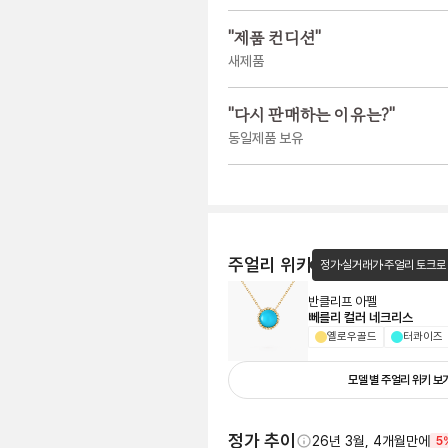
"
제품 컨디션
"
새제품
"
다시 판매하는 이유는?
"
동일제품 보유
주얼리 위키
정가·실거래가·주얼리 토크로
반클리프 아펠
뻬를리 컬러 네크리스
옐로우골드
터콰이즈
모델 별 주얼리 위키 보
정가 추이
26년 3월, 4개월만에
5