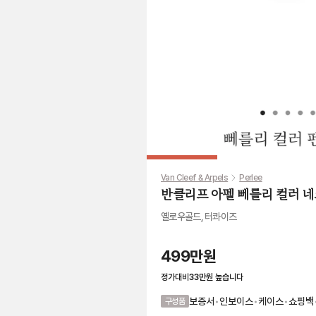
Van Cleef & Arpels
Perlee
반클리프 아펠 뻬를리 컬러 
옐로우골드, 터콰이즈
499만원
정가대비
33만원
높습니다
보증서
•
인보이스
•
케이스
•
쇼핑백
구성품