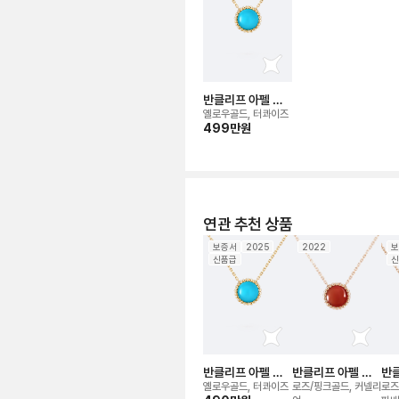
반클리프 아펠 뻬
를리 컬러 네크리
옐로우골드, 터콰이즈
스
499만
원
연관 추천 상품
보증서
2025
2022
보
신품급
신
반클리프 아펠 뻬
반클리프 아펠 뻬
반클
를리 컬러 네크리
를리 네크리스
를리
옐로우골드, 터콰이즈
로즈/핑크골드, 커넬리
로즈