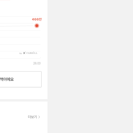
466
만
by
26.03
액이에요
더보기