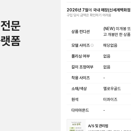
2026
년
7
월
에
국내 매장
(
신세계백화
구입 당시 금액
은
확인하기 어려움
 전문
(NEW) 미개봉 
상품 컨디션
고 개봉만 한 상품
플랫폼
모델 사이즈
해당없음
폴리싱 여부
없음
길이 조정여부
없음
착용 사이즈
-
소재/색상
옐로우골드
원석
터콰이즈
다이아몬드
-
A/S 및 관리법