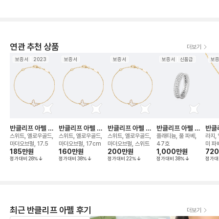
연관 추천 상품
더보기
보증서
2023
보증서
보증서
보증서
신품급
보
반클리프 아펠 버
반클리프 아펠 버
반클리프 아펠 버
반클리프 아펠 에
반클
터플라이 브레이슬
터플라이 브레이슬
터플라이 브레이슬
스텔 웨딩 밴드 링
리볼
스위트, 옐로우골드,
스위트, 옐로우골드,
스위트, 옐로우골드,
플래티늄, 풀 파베,
라지,
릿
릿
릿
마더오브펄, 17.5
마더오브펄, 17cm
마더오브펄, 스위트
47호
미 파베
185만
원
160만
원
200만
원
1,000만
원
72
정가대비
28
%
정가대비
38
%
정가대비
22
%
정가대비
38
%
정가대
최근 반클리프 아펠 후기
더보기