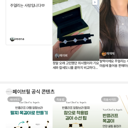
주얼리는 사랑입니다🫶
ireena
채채체
메이비
찰떡이에요 주얼리는 
정말 오래 고민했던 위시템이라 기요
마음에 들어용 판매자
세와 칼세도니를 끝까지 비교하다가
결국 칼세도니로 결정했습니다. 받아
보니 사진보다 실물이 훨씬 예쁘네
요. 은은한 하늘빛이 정말 고급스럽
고, 어떤 옷에도 잘 어울려서 왜 ‘문신
페이브릴 공식 콘텐츠
템’이라고 하는지 알 것 같습니다 💎
무엇보다 페이브릴에서 여러 매물을
레이어드
한 번에 비교할 수 있어서 연식, 컨디
착용법
착용사이즈
션, 구성품, 가격까지 꼼꼼하게 따져
보고 가장 마음에 드는 제품을 선택
할 수 있었던 점이 좋았습니다. 좋은
판매자분을 만나 상태도 기대 이상이
었고, 페이브릴 덕분에 오래 함께할
첫 반클리프를 기분 좋게 들이게 되