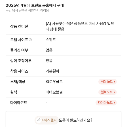
2025
년
4
월
에
브랜드 공홈
에서
구매
구입 당시 금액
은
확인하기 어려움
(A) 사용횟수 적은 상품으로 미세 사용감 있으
상품 컨디션
나 상태 좋음
모델 사이즈
스위트
폴리싱 여부
없음
길이 조정여부
있음
착용 사이즈
기본길이
소재/색상
옐로우골드
색상 노트 >
원석
마더오브펄
원석 노트 >
다이아몬드
-
다이아 노트 >
도움이 필요하신가요?
📏
사이즈 헬퍼