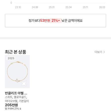
0
23.10
24.08
25.01
25.04
25.11
26.03
정가보다
53만원
21
%
낮은
금액이에요
최근 본 상품
더보기
2025
반클리프 아펠 버
터플라이 브레이슬
스위트, 옐로우골드,
릿
마더오브펄, 기본길이
205만
원
정가대비
21
%