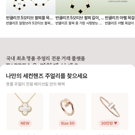
었네요. 오래오래 아껴 차겠습니다!
🤍
반클리프 5모티브 팔찌를 목걸
반클리프 5모티브 팔찌 길이, 착
반클리프 아펠 목걸
반클리프 알함브라 5모티브 팔찌를
반클리프 팔찌 중 가장 사랑받는 제
반클리프 아펠 목걸이 
이로 만들기 - 실착비교, 연장체
용팁-참으로 착용 vs 길이 수선
총정리
연장해서 목걸이로도 활용할 수 있다
품은 빈티지 알함브라 5모티브 팔찌
가 적당할지 고민되시죠? 오늘
인
하기
는 것 아시나요? 5모티브 팔찌에서
인데요. 인기 원석인 마더오브펄, 오
한 꿀팁 총정리본이 그
10모티브 목걸이가 하나 더 생긴 기
닉스 모델 등 매장 구매 시 웨이팅 디
해 드릴 거예요 ✨ 그중에서도 특히
분을 줘서 만족도가 정말 높아요. 반
파짓을 걸어야 받을 수 있을 만큼 인
많은 분들이 궁금해하
클리프 팔찌 활용도를 2배 높일 수
기가 높아요. 하지만 반클리프 5모티
스위트 알함브라 모델
있는 꿀팁 알려드릴게요! 🍀 반클리
브 팔찌는 다른 팔찌처럼 착용 사이
연장 꿀팁을 알려드릴게요. 
프 팔찌를 목걸이로 바꾸는 방법
즈를 선택할 수 없고 총 길이 19cm
브라 목걸이 연장 방법 빈티지 
국내 최초 명품 주얼리 전문 거래 플랫폼
1️⃣ 6모티브 목걸이 반클리프 알함브
로 스펙이 동일해요. 손목이 얇은 분
브라는 모티브가 고정되
FABRILL을 경험해 보세요.
라 빈티지 목걸이를 함께 소장하고
들이 그대로 착용하기에는 큰 사이즈
티브를 기준으로 양쪽
있다면 가능한 방법이에요 (5모티브
라 대부분 길이 수선을 고민하시는데
연장해요. 반면 스위트 알함브라는
나만의 세컨핸즈 주얼리를 찾으세요
팔찌 + 알함브라 빈티지 목걸이) -
요, 저 역시 오닉스 5모티브 팔찌를
모티브가 체인에 고정되어
팔찌 고리를 → 목걸이 클로버 쪽에
실사용 중이라 착용팁을 공유합니다
때문에, 연결 고리를 
사기 걱정 없는 안전 결제
명품 주얼리 전용 페이브릴 만의 혜택
걸어주세요. - 목걸이 고리를 → 팔
😉 [반클리프 알함브라 5모티브 팔
분을 늘려 연장해요. 💡 알함브라 목
찌 반대쪽에 걸어주세요. 2️⃣ 연장체
찌 착용팁 공유] 1️⃣ 참처럼 착용하기
걸이 연장 꿀팁 빈티지 모델은 3·4·
구매자가 원하는 수단으로 안전하게 결제할 수 있으며 페이브릴에서 결제 대금을 보관, 정품이 아
인으로 5모티브 목걸이 - 연장체인
· 클로버 안쪽에 잠금 고리를 걸어 참
5cm 연장을, 스위트
니면 반환해 드려요.
을 별도로 구매, 팔찌에 연결하여 목
처럼 연출하는 방법 · 클로버가 찰랑
크기가 작아 2·3cm 
걸이로 활용해요. 반클리프 5모티브
거려 매력적이고 길이 수선이 필요
호되는 편이에요! 특히 빈티지는 4
주얼리 전문 이중 검수
연장체인 등으로 키워드 검색해보시
없음 · 다만, 혼자 착용하거나 뺄 때
cm, 스위트는 2cm 
면 구매 가능한 체인들을 별도 구매
조금 불편 2️⃣ AS로 길이 수선하기 ·
고리를 활용해 순정 길
주얼리 검수에 특화된 페이브릴 검수팀과 전문 감정사가 컨디션 및 정품 여부를 철저하고 꼼꼼하
할 수 있어요. 길이 선택부터 소재색
클로버 사이 체인을 빼서 길이를 줄
이 모두 스타일링할 수
게 확인해요.
상까지 맞춤으로 가능하니 원하는 스
이는 방법 · 클로버 간격이 좁아져 손
이에요. 인기 모델인 빈티지 알함브
펙을 골라 주문해서 사용할 수 있어
목 위로 모티브가 3개 보이는 착샷
라 오닉스를 예시로 들면, 연장 
주얼리 전문 상담
요.
가능 · 보통은 참으로 착용하다가 불
인의 길이는 42cm이