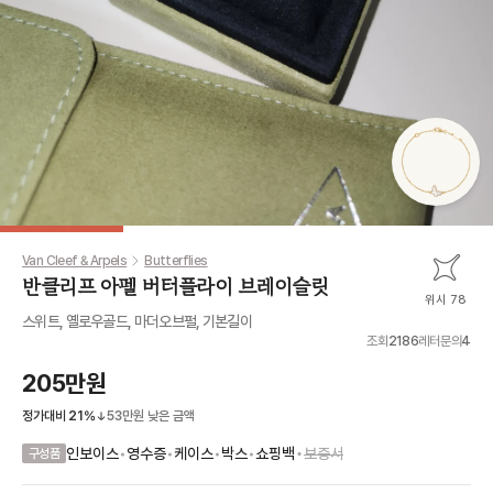
Van Cleef & Arpels
Butterflies
반클리프 아펠 버터플라이 브레이슬릿
위시 78
스위트, 옐로우골드, 마더오브펄, 기본길이
조회
2186
레터문의
4
205만원
정가대비
21
%
53만원
낮은 금액
•
인보이스
•
영수증
•
케이스
•
박스
•
쇼핑백
보증서
구성품