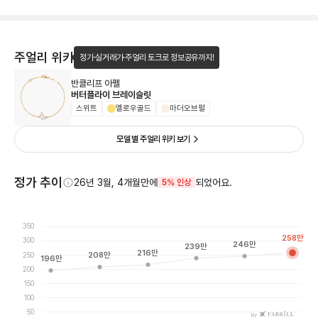
주얼리 위키
정가·실거래가·주얼리 토크로 정보공유까지!
반클리프 아펠
버터플라이 브레이슬릿
스위트
옐로우골드
마더오브펄
모델 별 주얼리 위키 보기
정가 추이
26년 3월, 4개월만에
되었어요.
5% 인상
350
258
만
300
246
만
239
만
216
만
250
208
만
196
만
200
150
100
50
by