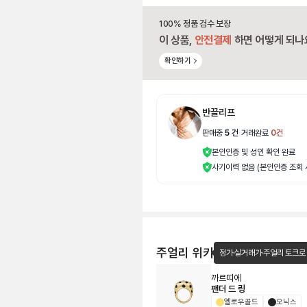
100% 정품 검수 보장
이 상품,
안전결제
하면 어떻게 되나
확인하기
반끌리프
판매중
5
건
|
거래완료
0
건
본인인증 및 성인 확인 완료
사기이력 없음 (본인인증 조회 
주얼리 위키
정가·실거래가·주얼리 토크로
까르띠에
팬더 드 링
옐로우골드
오닉스