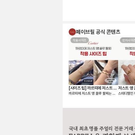
페이브릴 공식 콘텐츠
착용사이즈
반지사이
[사이즈 팁] 까르띠에 저스트 앵
저스트 앵 
까르띠에 저스트 앵 끌루 팔찌는 얇
스테디템인 
끌루 팔찌, 여리여리 핏은 이렇
착샷
은 스몰 모델과 두께감이 있는 클래
링 사이즈 팁 
게 골라요
식 모델 두 가지 라인으로 나뉘어요.
앵 끌루(Jus
손목에 밀착되는 디자인이라, 사이즈
은 못을 굽
에 따라 착용감이 크게 달라집니다.
선명하고 시
앵 끌루 팔찌 사이즈를 고를 때는 크
입니다. 심플한 룩에도 단독으로 착
게 두 가지를 먼저 정하면 선택이 훨
용했을 때 
씬 쉬워져요. • 어떤 모델을 살 것인
스테디셀러로
국내 최초 명품 주얼리 전문 거래
지 (스몰 or 클래식) • 레이어드까지
요. [사이즈 선택 가이드] ❶ 한 사이