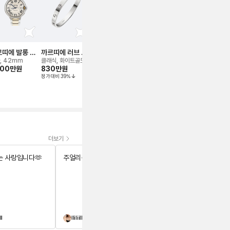
띠에 발롱 블
까르띠에 러브 브
까르띠에 저스트
까르띠에 탱크 아
까르띠에 탱
드(42mm) 워
레이슬릿
앵 끌루 브레이슬
메리칸 워치
스트 워치
, 42mm
클래식, 화이트골드,
클래식, 로즈/핑크골
스몰, 스틸
스몰, 스틸
200만
원
830만
원
릿
579만
원
500만
원
드, 세미 파베, 16호
정가대비
39
%
1,750만
원
정가대비
14
%
정가대비
23
%
더보기
 사랑입니다🫶
주얼리는 사랑입니다🫶
주얼리는 사랑입니다🫶
ll
lliliillill
숑숑슈슈