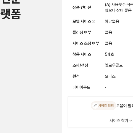
(A) 사용횟수 적
상품 컨디션
플랫폼
있으나 상태 좋음
모델 사이즈
해당없음
폴리싱 여부
없음
사이즈 조정 여부
없음
착용 사이즈
54호
소재/색상
옐로우골드
원석
오닉스
다이아몬드
-
도움이 필
📏
사이즈 헬퍼
사이즈 찾기