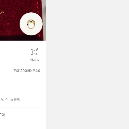
위시 5
조회
1290
레터문의
0
•
박스
•
쇼핑백
구매