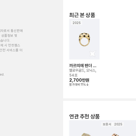
최근 본 상품
2025
개자로서 통신판매
 상품정보 및
있습니다.
제 시 언컷젬스
안전 서비스를 이
까르띠에 팬더 드
링
옐로우골드, 오닉스,
ved.
54호
2,700만
원
정가대비
11
%
연관 추천 상품
보증서
2025