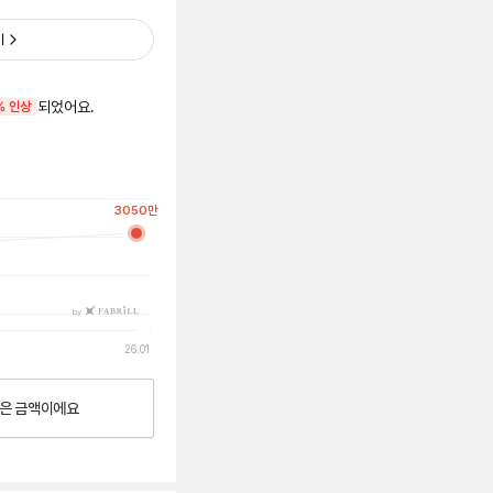
기
되었어요.
% 인상
3050
만
by
26.01
은
금액이에요