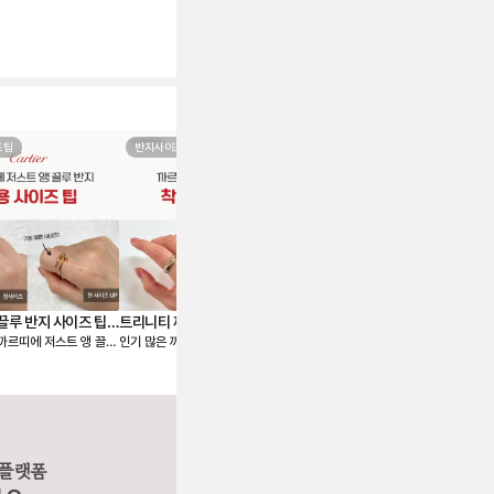
즈팁
반지사이즈팁
구성품
끌루 반지 사이즈 팁,
트리니티 까르띠에 반지 사이즈
까르띠에 보증서, 이것만 보면
까
까르띠에 저스트 앵 끌루
인기 많은 까르띠에 트리니티 링 사
까르띠에 보증서는 카드 형태로 동봉
러
팁, 착샷
한눈에 이해돼요 💌
1
알려드릴게요🙌 저스트
이즈 팁 알려드릴게요🙌 까르띠에 트
되어 함께 받아보실 수 있어요. 보증
바로 
te un Clou) 컬렉션
리니티 링(Trinity Cartier)은 옐로
서에는 제품 고유의 시리얼 넘버, 구
목
혀 만든 형태가 특징이라
우골드, 화이트골드, 핑크골드 세 가
매 날짜, 그리고 구매 매장의 도장까
즈
크한 존재감을 주는 라인
지 밴드가 서로 맞물려 있는 디자인
지 모두 표기돼 있어 내 주얼리의 이
하
으로 사랑, 우정, 신의를 상징하는 클
력을 증명해 주는 공식 문서랍니다.
에
가장 또렷한 느낌을 주어
래식 라인입니다. 출시된 지 100년
까르띠에 보증서는 재발급할 수 없으
나을지
 꾸준히 사랑받고 있어
이 넘은 만큼, 세대를 이어 사랑받는
니, 분실에 주의해 주세요. 💍 주얼리
c
 플랫폼
대표 컬렉션이에요. 3개의 링이 서로
보증서 정보 - 시리얼 넘버: 같은 제
니다.🙌 