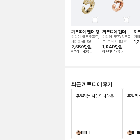
까르띠에 팬더 링
까르띠에 팬더 드
까르
링
루 
미디엄, 옐로우골드,
미디엄, 로즈/핑크골
기타
치
1,
세미 파베, 56
드, 오닉스, 53호
2,550만
원
1,040만
원
정가대비
40
%
정가대비
17
%
최근 까르띠에 후기
주얼리는 사랑입니다🫶
주얼리는
lliliillill
lliliilli