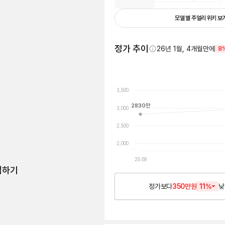
모델 별 주얼리 위키 보
정가 추이
26년 1월, 4개월만에
8
3,500
2830
만
3,000
2,500
2,000
25.09
험하기
정가보다
350만원
11
%
낮