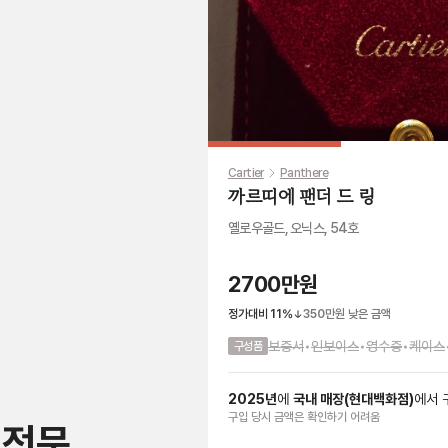
Cartier
Panthere
까르띠에 팬더 드 링
옐로우골드, 오닉스, 54호
2700만원
정가대비
11
%
350만원
낮은 금액
보증서
•
인보이스
•
영수증
•
케이스
구성품
2025
년
에
국내 매장
(
현대백화점
)
에서
구입 당시 금액
은
확인하기 어려움
 전문