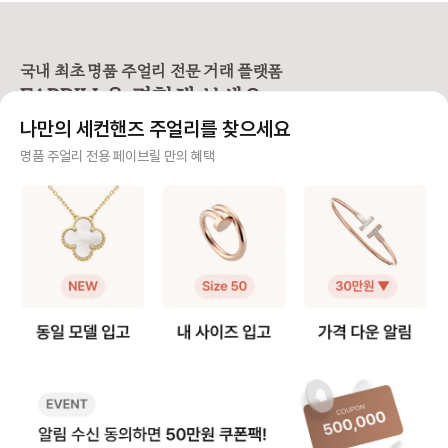
손목에 밀착되는 디자인이라, 사이즈
은 못을 굽혀 만든 형태가 특징이라
우골드, 화이트골드, 
에 따라 착용감이 크게 달라집니다.
선명하고 시크한 존재감을 주는 라인
지 밴드가 서로 맞물려
앵 끌루 팔찌 사이즈를 고를 때는 크
입니다. 심플한 룩에도 단독으로 착
으로 사랑, 우정, 신의
게 두 가지를 먼저 정하면 선택이 훨
용했을 때 가장 또렷한 느낌을 주어
래식 라인입니다. 출시
씬 쉬워져요. • 어떤 모델을 살 것인
스테디셀러로 꾸준히 사랑받고 있어
이 넘은 만큼, 세대를
국내 최초 명품 주얼리 전문 거래 플랫폼
지 (스몰 or 클래식) • 레이어드까지
요. [사이즈 선택 가이드] ❶ 한 사이
대표 컬렉션이에요. 3개의 링이 서로
FABRILL을 경험해 보세요.
고려할 것인지, 단독 착용만 할 것인
즈 🆙 추천 저스트 앵 끌루 링은 못
맞물려 돌아가는 디자
지 [모델사이즈별 팔찌 사이즈 선택]
머리와 굴곡이 있는 디자인 특성상
인 솔리드 링과는 착용
나만의 세컨핸즈 주얼리를 찾으세요
❶ 스몰(sm) 모델 얇고 손목을 가볍
정사이즈로 착용하면 헤드 부분이 손
그만큼 사이즈 문의도
게 감싸서 여리여리한 느낌을 주는
가락을 눌러 답답할 수 있어요. 너무
요. 그래서 가이드를
사기 걱정 없는 안전 결제
명품 주얼리 전용 페이브릴 만의 혜택
디자인으로 너무 헐거우면 특유의 라
타이트하게 맞추면 못 머리 부분이
다. [트리니티 링 사이즈 선택 가이
인이 살지 않기 때문에 살짝 여유 있
닿아 아프다는 후기가 많아, 평소 호
드] ❶ 정사이즈 혹은 한 사이즈 업
구매자가 원하는 수단으로 안전하게 결제할 수 있으며 페이브릴에서 결제 대금을 보관, 정품이 아
는 정도가 좋습니다. ✔️ 내 손목 둘레
수에서 한 사이즈 업을 가장 많이 선
트리니티 링은 롤링 
니면 반환해 드려요.
에서 한 사이즈 크게 선택을 추천해
택합니다. 예: 평소 51호 착용 → 저
적으로 평소 사이즈와
요. 👉 예: 손목 둘레 14cm → 15
스트 앵 끌루 52호 추천 ❷ 손가락
즈를 가장 먼저 추천해요. 다만,
주얼리 전문 이중 검수
호 추천 ❷ 클래식(오리지널) 모델 스
컨디션 고려 🧐 손가락 굵기는 계절,
락에 살이 있는 편이라
몰보다 두께감이 확실히 느껴지는 타
체온, 붓기에 따라 달라질 수 있어
하게 튀어나와 보일 수
주얼리 검수에 특화된 페이브릴 검수팀과 전문 감정사가 컨디션 및 정품 여부를 철저하고 꼼꼼하
입으로 볼드한 주얼리를 좋아하거나
요. 오전에는 조금 타이트하게 느껴
이즈 업도 많이 선택하
게 확인해요.
존재감 있는 팔찌를 찾는 분들이 선
지고, 오후에는 여유가 생기는 편이
예: 평소 49호 착용 👉 트리니티
호하는 모델이에요. 팔찌 자체가 두
라 본인의 착용 습관에 맞춰 선택하
은 49호 추천 👉 손가락에 살이 있
주얼리 전문 상담
꺼워 한 사이즈만 업하면 손목이 답
면 전체적인 착용감이 더 편안해요.
는 편이다 → 트리니티
답해 보이거나, 시각적으로 꽉 끼어
❸ 사이즈 조정 범위는 ±1호 💍 저
천 ❷ 손가락 컨디션 고려 손가락 굵
주얼리 전문 지식을 토대로 사이즈, 가격대 등 주얼리를 거래하며 궁금할 수 있는 내용에 대한 밀
보일 수 있어요. ✔️ 내 손목 둘레에서
스트 앵 끌루 링은 디자인 구조상 리
기는 계절과 체온, 오
착 상담을 제공하고 있어요.
두 사이즈 크게 선택하는 것을 권장
사이징이 가능하지만, 보통 한 사이
달리질 수 있어요. 손
해요. 👉 예: 손목둘레 14cm → 1
즈 내외에서 조정하는 경우가 많아
에 따라 사이즈를 결정하
빠르고 확실한 물품 이동 과정
6호 추천 [레이어드 착용 여부에 따
요. 추후 리사이징을 고려한다면 구
여름보다는 겨울에 헐
른 사이즈 선택] ❶ 레이어드로 착용
매 전 조정 가능 범위를 확인하는 것
있어요 - 오전보다는 
최적화된 검수 시스템으로 빠르고 효율적으로 물품이 이동될 뿐만 아니라, 이동 과정마다 알림톡
할 예정이라면 두 팔찌가 손목에서
이 안전합니다. 💡 페이브릴 Tip) 못
느껴질 수 있어요 ❸ 사이즈 조정 ±
및 이미지로 확실하게 안내해 드려요.