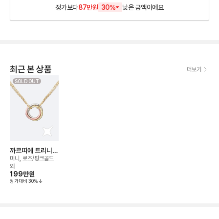
정가보다
87만원
30
%
낮은
금액이에요
최근 본 상품
더보기
SOLD OUT
까르띠에 트리니티
네크리스
미니, 로즈/핑크골드
외
199만
원
정가대비
30
%