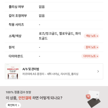
폴리싱 여부
없음
길이 조정여부
없음
착용 사이즈
-
로즈/핑크골드, 옐로우골드, 화이
소재/색상
색상 노트 >
트골드
원석
-
원석 노트 >
다이아몬드
-
다이아 노트 >
A/S 및 관리법
까르띠에 AS 총정리 - 세척·샤이닝, 리사이징, 폴리싱
100% 정품 검수 보장
이 상품,
안전결제
하면 어떻게 되나요?
확인하기