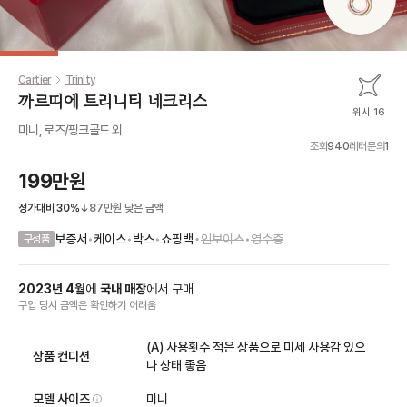
Cartier
Trinity
까르띠에 트리니티 네크리스
위시 16
미니, 로즈/핑크골드 외
조회
940
레터문의
1
199만원
정가대비
30
%
87만원
낮은 금액
•
보증서
•
케이스
•
박스
•
쇼핑백
인보이스
•
영수증
구성품
2023
년
4
월
에
국내 매장
에서
구매
구입 당시 금액
은
확인하기 어려움
(A) 사용횟수 적은 상품으로 미세 사용감 있으
상품 컨디션
나 상태 좋음
모델 사이즈
미니