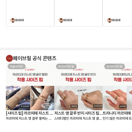
lliliillill
lliliillill
lliliillill
페이브릴 공식 콘텐츠
착용사이즈
반지사이즈팁
반지사이즈팁
[사이즈 팁] 까르띠에 저스트 앵
저스트 앵 끌루 반지 사이즈 팁,
트리니티 까르띠에 
까르띠에 저스트 앵 끌루 팔찌는 얇
스테디템인 까르띠에 저스트 앵 끌루
인기 많은 까르띠에 트
끌루 팔찌, 여리여리 핏은 이렇
착샷
팁, 착샷
은 스몰 모델과 두께감이 있는 클래
링 사이즈 팁 알려드릴게요🙌 저스트
이즈 팁 알려드릴게요🙌 까르띠에
게 골라요
식 모델 두 가지 라인으로 나뉘어요.
앵 끌루(Juste un Clou) 컬렉션
리니티 링(Trinity C