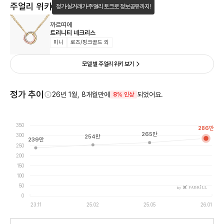
주얼리 위키
정가·실거래가·주얼리 토크로 정보공유까지!
까르띠에
트리니티 네크리스
미니
로즈/핑크골드 외
모델 별 주얼리 위키 보기
정가 추이
26년 1월, 8개월만에
되었어요.
8% 인상
350
286
만
265
만
300
254
만
239
만
250
200
150
100
50
by
0
23.11
25.02
25.05
26.01