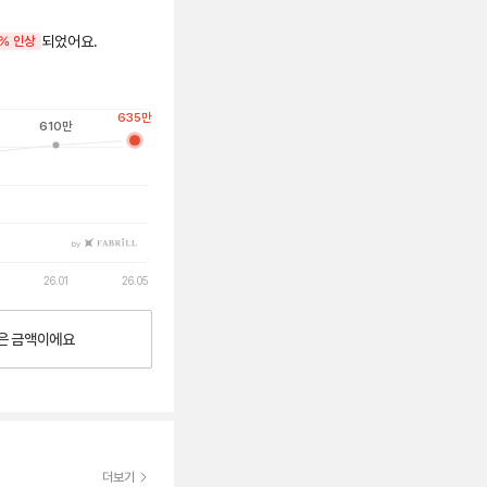
되었어요.
% 인상
635
만
610
만
by
26.01
26.05
은
금액이에요
더보기