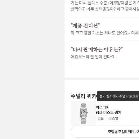
기는 미세 실기스 수준 (아주얇디얇은 기스
반짝이고 너무 상태좋잖아? 하고 좋아하실
"
제품 컨디션
"
막 크고 흉한 기스는 하나도 없어요~ 미
"
다시 판매하는 이유는?
"
애키우느라 찰 일이 없다요..
주얼리 위키
정가·실거래가·주얼리 토크로
까르띠에
탱크 머스트 워치
스몰
스틸
모델 별 주얼리 위키 보