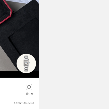
위시 9
조회
320
레터문의
1