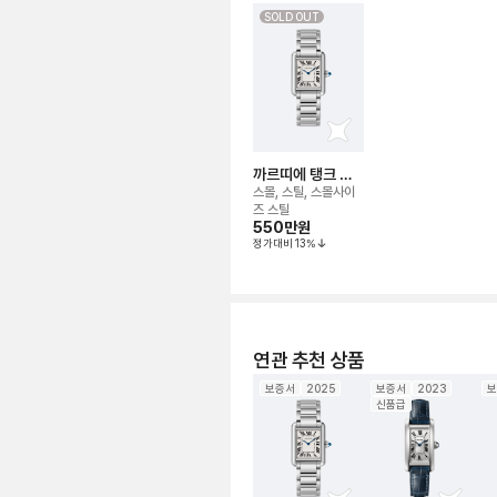
SOLD OUT
까르띠에 탱크 머
스트 워치
스몰, 스틸, 스몰사이
즈 스틸
550만
원
정가대비
13
%
연관 추천 상품
보증서
2025
보증서
2023
보
신품급