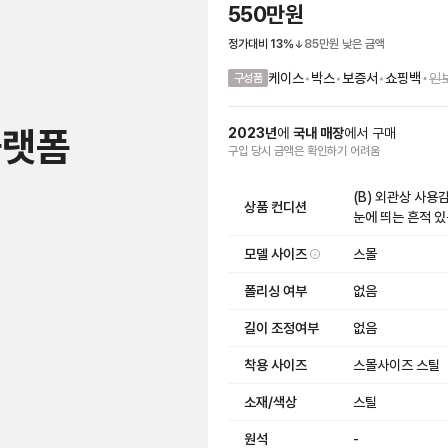
550만원
정가대비
13
%
85만원
낮은 금액
•
케이스
•
박스
•
보증서
•
쇼핑백
인
구성품
플랫폼
2023
년
에
국내 매장
에서
구매
구입 당시 금액
은
확인하기 어려움
(B) 외관상 사
상품 컨디션
눈에 띄는 흔적 
모델 사이즈
스몰
폴리싱 여부
없음
길이 조정여부
없음
착용 사이즈
스몰사이즈 스틸
소재/색상
스틸
원석
-