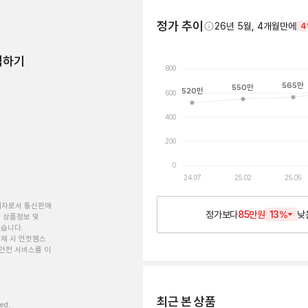
정가 추이
26년 5월, 4개월만에
4
험하기
800
565
만
550
만
520
만
600
400
200
0
24.07
25.02
25.05
개자로서 통신판매
정가보다
85만원
13
%
낮
 상품정보 및
있습니다.
제 시 언컷젬스
안전 서비스를 이
최근 본 상품
ved.