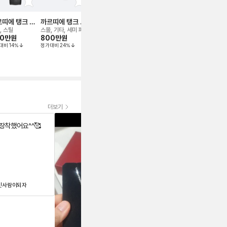
띠에 탱크 머
까르띠에 탱크 머
까르띠에 탱크 프
까르띠에 탱크 머
까르띠에 탱
트 워치
스트 드 워치
랑세즈 워치
스트 워치
이 워치
, 스틸
스몰, 기타, 세미 파베
스몰, 스틸
라지, 스틸
스몰, 옐로우골
00만
원
800만
원
451만
원
479만
원
몰
대비
14
%
정가대비
24
%
정가대비
21
%
700만
원
정가대비
63
%
더보기
장착했어요^^🥰
인사람이되자
써뇽
와우 엄청 작아요 진짜 스몰보다 라
영
지 선택 하길 잘했어요 ~ 이것도 작
했
은데 엑스스몰은 거짐 다이아가 안
또
보일 거 같아요 ㅠㅠ 나이 있으시다