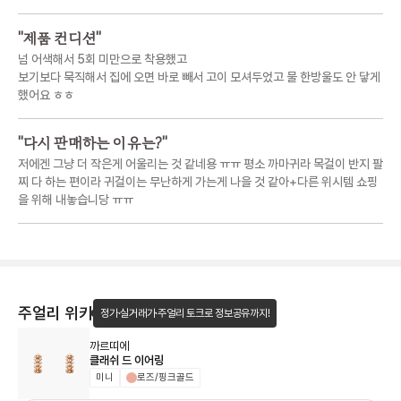
"
제품 컨디션
"
넘 어색해서 5회 미만으로 착용했고
보기보다 묵직해서 집에 오면 바로 빼서 고이 모셔두었고 물 한방울도 안 닿게
했어요 ㅎㅎ
"
다시 판매하는 이유는?
"
저에겐 그냥 더 작은게 어울리는 것 같네용 ㅠㅠ 평소 까마귀라 목걸이 반지 팔
찌 다 하는 편이라 귀걸이는 무난하게 가는게 나을 것 같아+다른 위시템 쇼핑
을 위해 내놓습니당 ㅠㅠ
주얼리 위키
정가·실거래가·주얼리 토크로 정보공유까지!
까르띠에
클래쉬 드 이어링
미니
로즈/핑크골드