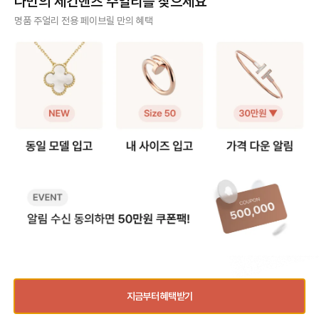
나만의 세컨핸즈 주얼리를 찾으세요
❶ 스몰(sm) 모델 얇고 손목을 가볍
정사이즈로 착용하면 헤드 부분이 손
그만큼 사이즈 문의도
게 감싸서 여리여리한 느낌을 주는
가락을 눌러 답답할 수 있어요. 너무
요. 그래서 가이드를
사기 걱정 없는 안전 결제
명품 주얼리 전용 페이브릴 만의 혜택
디자인으로 너무 헐거우면 특유의 라
타이트하게 맞추면 못 머리 부분이
다. [트리니티 링 사이즈 선택 가이
인이 살지 않기 때문에 살짝 여유 있
닿아 아프다는 후기가 많아, 평소 호
드] ❶ 정사이즈 혹은 한 사이즈 업
구매자가 원하는 수단으로 안전하게 결제할 수 있으며 페이브릴에서 결제 대금을 보관, 정품이 아
는 정도가 좋습니다. ✔️ 내 손목 둘레
수에서 한 사이즈 업을 가장 많이 선
트리니티 링은 롤링 
니면 반환해 드려요.
에서 한 사이즈 크게 선택을 추천해
택합니다. 예: 평소 51호 착용 → 저
적으로 평소 사이즈와
요. 👉 예: 손목 둘레 14cm → 15
스트 앵 끌루 52호 추천 ❷ 손가락
즈를 가장 먼저 추천해요. 다만,
주얼리 전문 이중 검수
호 추천 ❷ 클래식(오리지널) 모델 스
컨디션 고려 🧐 손가락 굵기는 계절,
락에 살이 있는 편이라
몰보다 두께감이 확실히 느껴지는 타
체온, 붓기에 따라 달라질 수 있어
하게 튀어나와 보일 수
주얼리 검수에 특화된 페이브릴 검수팀과 전문 감정사가 컨디션 및 정품 여부를 철저하고 꼼꼼하
입으로 볼드한 주얼리를 좋아하거나
요. 오전에는 조금 타이트하게 느껴
이즈 업도 많이 선택하
게 확인해요.
존재감 있는 팔찌를 찾는 분들이 선
지고, 오후에는 여유가 생기는 편이
예: 평소 49호 착용 👉 트리니티
호하는 모델이에요. 팔찌 자체가 두
라 본인의 착용 습관에 맞춰 선택하
은 49호 추천 👉 손가락에 살이 있
주얼리 전문 상담
꺼워 한 사이즈만 업하면 손목이 답
면 전체적인 착용감이 더 편안해요.
는 편이다 → 트리니티
답해 보이거나, 시각적으로 꽉 끼어
❸ 사이즈 조정 범위는 ±1호 💍 저
천 ❷ 손가락 컨디션 고려 손가락 굵
주얼리 전문 지식을 토대로 사이즈, 가격대 등 주얼리를 거래하며 궁금할 수 있는 내용에 대한 밀
보일 수 있어요. ✔️ 내 손목 둘레에서
스트 앵 끌루 링은 디자인 구조상 리
기는 계절과 체온, 오
착 상담을 제공하고 있어요.
두 사이즈 크게 선택하는 것을 권장
사이징이 가능하지만, 보통 한 사이
달리질 수 있어요. 손
해요. 👉 예: 손목둘레 14cm → 1
즈 내외에서 조정하는 경우가 많아
에 따라 사이즈를 결정하
빠르고 확실한 물품 이동 과정
6호 추천 [레이어드 착용 여부에 따
요. 추후 리사이징을 고려한다면 구
여름보다는 겨울에 헐
른 사이즈 선택] ❶ 레이어드로 착용
매 전 조정 가능 범위를 확인하는 것
있어요 - 오전보다는 
최적화된 검수 시스템으로 빠르고 효율적으로 물품이 이동될 뿐만 아니라, 이동 과정마다 알림톡
할 예정이라면 두 팔찌가 손목에서
이 안전합니다. 💡 페이브릴 Tip) 못
느껴질 수 있어요 ❸ 사이즈 조정 ±
및 이미지로 확실하게 안내해 드려요.
완전히 따로 노는 느낌이 아니라, 자
머리 눌림 없이 편하고 예쁜 실루엣
1 사이즈 가능 트리니
연스럽게 겹쳐지도록 사이즈를 맞추
으로 착용하고 싶다면, 타이트한 정
즈씩 내외로 리사이징
는 게 중요해요. ✔️ 레이어드 기준이
사이즈보다는 한 사이즈 여유를 두는
💡 Tip) 손가락에 
되는 팔찌와 1호 차이 내에서 맞추는
쪽이 훨씬 안정적으로 손에 잘 어울
이지 않게 예쁜 핏감
품절된 상품과 동일한 상품을 찾고 계신가요?
것을 추천해요. 👉 예: 러브 팔찌가 1
려요.
싶다면, 너무 딱 맞는
6호 착용 → 앵끌루는 15호 ❷ 단독
사이즈 업도 좋은 선택
지금부터 혜택받기
착용이라면 다른 팔찌와 조합을 고려
락에서 쉽게 빠지지 않
품절
동일 상품 입고 알림
하지 않는다면, - 모델사이즈(스몰/
유로 맞춘다면 일상생
연관 상품