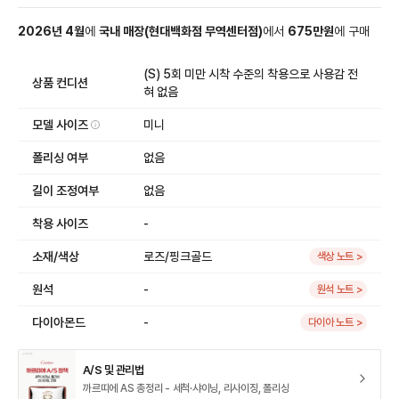
2026
년
4
월
에
국내 매장
(
현대백화점 무역센터점
)
에서
675
만원
에
구매
(S) 5회 미만 시착 수준의 착용으로 사용감 전
상품 컨디션
혀 없음
모델 사이즈
미니
폴리싱 여부
없음
길이 조정여부
없음
착용 사이즈
-
소재/색상
로즈/핑크골드
색상 노트 >
원석
-
원석 노트 >
다이아몬드
-
다이아 노트 >
A/S 및 관리법
까르띠에 AS 총정리 - 세척·샤이닝, 리사이징, 폴리싱