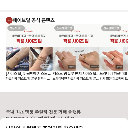
페이브릴 공식 콘텐츠
착용사이즈
반지사이즈팁
반지사이즈팁
[사이즈 팁] 까르띠에 저스트 앵
저스트 앵 끌루 반지 사이즈 팁,
트리니티 까르띠에 
까르띠에 저스트 앵 끌루 팔찌는 얇
스테디템인 까르띠에 저스트 앵 끌루
인기 많은 까르띠에 트
끌루 팔찌, 여리여리 핏은 이렇
착샷
팁, 착샷
은 스몰 모델과 두께감이 있는 클래
링 사이즈 팁 알려드릴게요🙌 저스트
이즈 팁 알려드릴게요🙌 까르띠에
게 골라요
식 모델 두 가지 라인으로 나뉘어요.
앵 끌루(Juste un Clou) 컬렉션
리니티 링(Trinity C
손목에 밀착되는 디자인이라, 사이즈
은 못을 굽혀 만든 형태가 특징이라
우골드, 화이트골드, 
에 따라 착용감이 크게 달라집니다.
선명하고 시크한 존재감을 주는 라인
지 밴드가 서로 맞물려
앵 끌루 팔찌 사이즈를 고를 때는 크
입니다. 심플한 룩에도 단독으로 착
으로 사랑, 우정, 신의
게 두 가지를 먼저 정하면 선택이 훨
용했을 때 가장 또렷한 느낌을 주어
래식 라인입니다. 출시
씬 쉬워져요. • 어떤 모델을 살 것인
스테디셀러로 꾸준히 사랑받고 있어
이 넘은 만큼, 세대를
국내 최초 명품 주얼리 전문 거래 플랫폼
지 (스몰 or 클래식) • 레이어드까지
요. [사이즈 선택 가이드] ❶ 한 사이
대표 컬렉션이에요. 3개의 링이 서로
FABRILL을 경험해 보세요.
고려할 것인지, 단독 착용만 할 것인
즈 🆙 추천 저스트 앵 끌루 링은 못
맞물려 돌아가는 디자
지 [모델사이즈별 팔찌 사이즈 선택]
머리와 굴곡이 있는 디자인 특성상
인 솔리드 링과는 착용