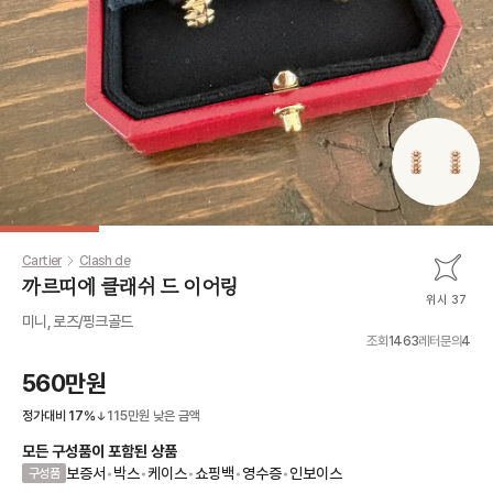
Cartier
Clash de
까르띠에 클래쉬 드 이어링
위시 37
미니, 로즈/핑크골드
조회
1463
레터문의
4
560만원
정가대비
17
%
115만원
낮은 금액
모든 구성품이 포함된 상품
보증서
•
박스
•
케이스
•
쇼핑백
•
영수증
•
인보이스
구성품