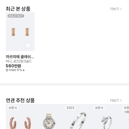
최근 본 상품
더보기
SOLD OUT
까르띠에 클래쉬
드 이어링
미니, 로즈/핑크골드
560만
원
정가대비
17
%
연관 추천 상품
더보기
보증서
2023
보증서
보
신