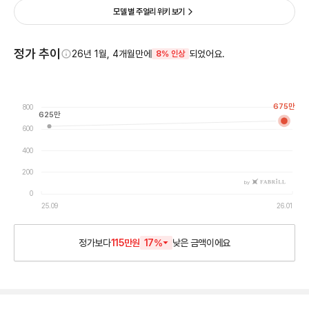
모델 별 주얼리 위키 보기
정가 추이
26년 1월, 4개월만에
되었어요.
8% 인상
675
만
800
625
만
600
400
200
by
0
25.09
26.01
정가보다
115만원
17
%
낮은
금액이에요