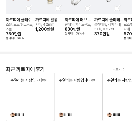
까르띠에 클래쉬
까르띠에 발롱 블
까르띠에 러브 브
까르띠에 솔리테어
까르
드 이어링
루 드(42mm) 워
레이슬릿
1895 링
앵 끌
스몰, 로즈/핑크골드,
기타, 42mm
클래식, 화이트골드,
플래티늄, 세미 파베,
로즈/
치
1,200만
원
830만
원
스몰
51호, 0.57ct
파베, 
750만
원
정가대비
39
%
370만
원
57
정가대비
6
%
정가대
최근 까르띠에 후기
더보기
주얼리는 사랑입니다🫶
주얼리는 사랑입니다🫶
주얼리는 사랑입
lliliillill
lliliillill
lliliillill