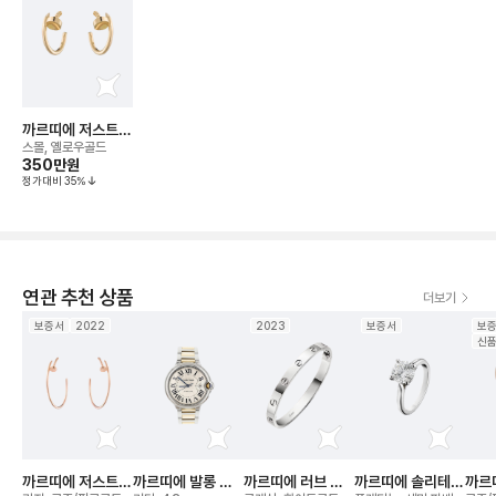
까르띠에 저스트
앵 끌루 후프 이어
스몰, 옐로우골드
링
350만
원
정가대비
35
%
연관 추천 상품
더보기
보증서
2022
2023
보증서
보
신
까르띠에 저스트
까르띠에 발롱 블
까르띠에 러브 브
까르띠에 솔리테어
까르