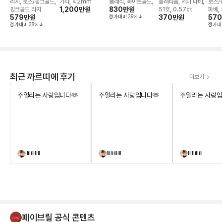
앵 끌루 이어링
루 드(42mm) 워
레이슬릿
1895 링
앵 끌
라지, 로즈/핑크골드,
기타, 42mm
클래식, 화이트골드,
플래티늄, 세미 파베,
로즈/
치
1,200만
원
830만
원
핑크골드 라지
51호, 0.57ct
파베, 
579만
원
정가대비
39
%
370만
원
57
정가대비
38
%
정가대
최근 까르띠에 후기
더보기
주얼리는 사랑입니다🫶
주얼리는 사랑입니다🫶
주얼리는 사랑입
lliliillill
lliliillill
lliliillill
페이브릴 공식 콘텐츠