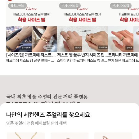
착용사이즈
반지사이즈팁
반지사이즈팁
[사이즈 팁] 까르띠에 저스트 앵
저스트 앵 끌루 반지 사이즈 팁,
트리니티 까르띠에 
까르띠에 저스트 앵 끌루 팔찌는 얇
스테디템인 까르띠에 저스트 앵 끌루
인기 많은 까르띠에 트
끌루 팔찌, 여리여리 핏은 이렇
착샷
팁, 착샷
은 스몰 모델과 두께감이 있는 클래
링 사이즈 팁 알려드릴게요🙌 저스트
이즈 팁 알려드릴게요🙌 까르띠에
게 골라요
식 모델 두 가지 라인으로 나뉘어요.
앵 끌루(Juste un Clou) 컬렉션
리니티 링(Trinity C
손목에 밀착되는 디자인이라, 사이즈
은 못을 굽혀 만든 형태가 특징이라
우골드, 화이트골드, 
에 따라 착용감이 크게 달라집니다.
선명하고 시크한 존재감을 주는 라인
지 밴드가 서로 맞물려
앵 끌루 팔찌 사이즈를 고를 때는 크
입니다. 심플한 룩에도 단독으로 착
으로 사랑, 우정, 신의
게 두 가지를 먼저 정하면 선택이 훨
용했을 때 가장 또렷한 느낌을 주어
래식 라인입니다. 출시
씬 쉬워져요. • 어떤 모델을 살 것인
스테디셀러로 꾸준히 사랑받고 있어
이 넘은 만큼, 세대를
국내 최초 명품 주얼리 전문 거래 플랫폼
지 (스몰 or 클래식) • 레이어드까지
요. [사이즈 선택 가이드] ❶ 한 사이
대표 컬렉션이에요. 3개의 링이 서로
FABRILL을 경험해 보세요.
고려할 것인지, 단독 착용만 할 것인
즈 🆙 추천 저스트 앵 끌루 링은 못
맞물려 돌아가는 디자
지 [모델사이즈별 팔찌 사이즈 선택]
머리와 굴곡이 있는 디자인 특성상
인 솔리드 링과는 착용
나만의 세컨핸즈 주얼리를 찾으세요
❶ 스몰(sm) 모델 얇고 손목을 가볍
정사이즈로 착용하면 헤드 부분이 손
그만큼 사이즈 문의도
게 감싸서 여리여리한 느낌을 주는
가락을 눌러 답답할 수 있어요. 너무
요. 그래서 가이드를
사기 걱정 없는 안전 결제
명품 주얼리 전용 페이브릴 만의 혜택
디자인으로 너무 헐거우면 특유의 라
타이트하게 맞추면 못 머리 부분이
다. [트리니티 링 사이즈 선택 가이
인이 살지 않기 때문에 살짝 여유 있
닿아 아프다는 후기가 많아, 평소 호
드] ❶ 정사이즈 혹은 한 사이즈 업
구매자가 원하는 수단으로 안전하게 결제할 수 있으며 페이브릴에서 결제 대금을 보관, 정품이 아
는 정도가 좋습니다. ✔️ 내 손목 둘레
수에서 한 사이즈 업을 가장 많이 선
트리니티 링은 롤링 
니면 반환해 드려요.