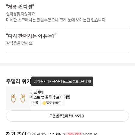
"
제품 컨디션
"
실착용많지않아요
미세한 스크래치는 있을수있으나 크게 눈에 보이는건 없습니다
"
다시 판매하는 이유는?
"
잘착용을 안해요
주얼리 위키
정가·실거래가·주얼리 토크로 정보공유까지!
까르띠에
저스트 앵 끌루 후프 이어링
스몰
옐로우골드
모델 별 주얼리 위키 보기
정가 추이
26년 1월, 4개월만에
되었어요.
9% 인상