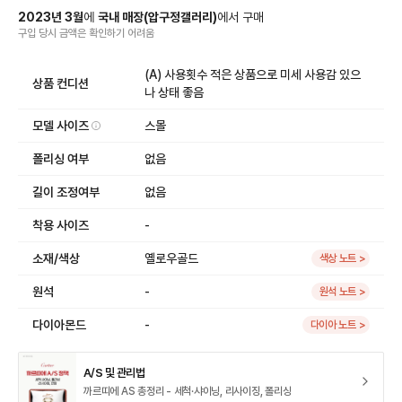
2023
년
3
월
에
국내 매장
(
압구정갤러리
)
에서
구매
구입 당시 금액
은
확인하기 어려움
(A) 사용횟수 적은 상품으로 미세 사용감 있으
상품 컨디션
나 상태 좋음
모델 사이즈
스몰
폴리싱 여부
없음
길이 조정여부
없음
착용 사이즈
-
소재/색상
옐로우골드
색상 노트 >
원석
-
원석 노트 >
다이아몬드
-
다이아 노트 >
A/S 및 관리법
까르띠에 AS 총정리 - 세척·샤이닝, 리사이징, 폴리싱