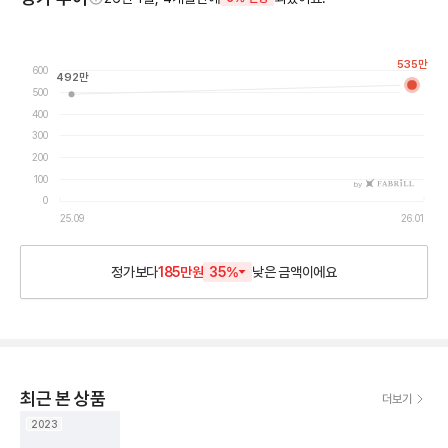
535
만
600
492
만
500
400
300
200
100
by
0
25.09
26.01
정가보다
185만원
35
%
낮은
금액이에요
최근 본 상품
더보기
2023