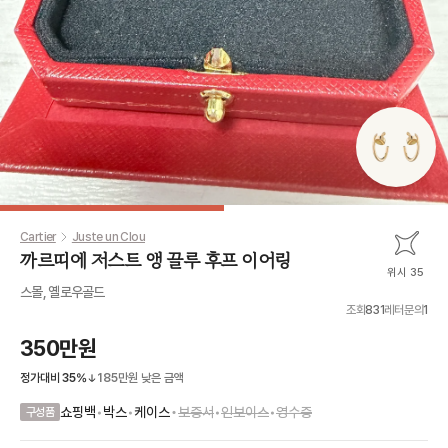
Cartier
Juste un Clou
까르띠에 저스트 앵 끌루 후프 이어링
위시 35
스몰, 옐로우골드
조회
831
레터문의
1
350만원
정가대비
35
%
185만원
낮은 금액
•
쇼핑백
•
박스
•
케이스
보증서
•
인보이스
•
영수증
구성품