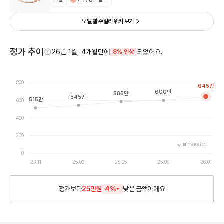
모델 별 주얼리 위키 보기
정가 추이
26년 1월, 4개월만에
되었어요.
8% 인상
800
645
만
600
만
585
만
545
만
515
만
600
400
200
by
0
23.11
25.02
25.05
25.09
26.01
정가보다
25만원
4
%
낮은
금액이에요