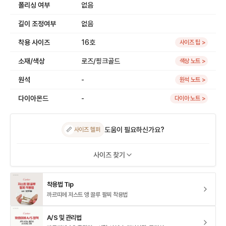
폴리싱 여부
없음
길이 조정여부
없음
착용 사이즈
16호
사이즈 팁 >
소재/색상
로즈/핑크골드
색상 노트 >
원석
-
원석 노트 >
다이아몬드
-
다이아 노트 >
도움이 필요하신가요?
📏
사이즈 헬퍼
사이즈 찾기
착용법 Tip
까르띠에 저스트 앵 끌루 팔찌 착용법
A/S 및 관리법