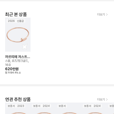
최근 본 상품
더보기
2026
신품급
까르띠에 저스트
앵 끌루 브레이슬
스몰, 로즈/핑크골드,
릿
16호
620만
원
정가대비
4
%
연관 추천 상품
더보기
보증서
2023
보증서
2024
보증서
보증서
2024
보