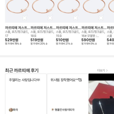
까르띠에 저스트
까르띠에 저스트
까르띠에 저스트
까르띠에 저스트
까르
앵 끌루 브레이슬
앵 끌루 브레이슬
앵 끌루 브레이슬
앵 끌루 브레이슬
앵 
스몰, 로즈/핑크골드,
스몰, 로즈/핑크골드,
스몰, 로즈/핑크골드,
스몰, 로즈/핑크골드,
스몰,
릿
릿
릿
릿
릿
17
18호
15호
16# 모델명 :
스몰
529만
원
519만
원
510만
원
590만
원
54
B60625
정가대비
18
%
정가대비
20
%
정가대비
21
%
정가대비
9
%
정가대
최근 까르띠에 후기
더보기
주얼리는 사랑입니다🫶
위시템 장착했어요^^🥰
화라
명품인사람이되자