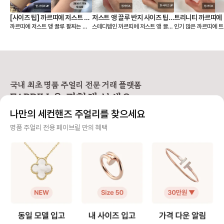
[사이즈 팁] 까르띠에 저스트 앵
저스트 앵 끌루 반지 사이즈 팁,
트리니티 까르띠에 
까르띠에 저스트 앵 끌루 팔찌는 얇
스테디템인 까르띠에 저스트 앵 끌루
인기 많은 까르띠에 트
끌루 팔찌, 여리여리 핏은 이렇
착샷
팁, 착샷
은 스몰 모델과 두께감이 있는 클래
링 사이즈 팁 알려드릴게요🙌 저스트
이즈 팁 알려드릴게요🙌 까르띠에
게 골라요
식 모델 두 가지 라인으로 나뉘어요.
앵 끌루(Juste un Clou) 컬렉션
리니티 링(Trinity C
손목에 밀착되는 디자인이라, 사이즈
은 못을 굽혀 만든 형태가 특징이라
우골드, 화이트골드, 
에 따라 착용감이 크게 달라집니다.
선명하고 시크한 존재감을 주는 라인
지 밴드가 서로 맞물려
앵 끌루 팔찌 사이즈를 고를 때는 크
입니다. 심플한 룩에도 단독으로 착
으로 사랑, 우정, 신의
게 두 가지를 먼저 정하면 선택이 훨
용했을 때 가장 또렷한 느낌을 주어
래식 라인입니다. 출시
씬 쉬워져요. • 어떤 모델을 살 것인
스테디셀러로 꾸준히 사랑받고 있어
이 넘은 만큼, 세대를
국내 최초 명품 주얼리 전문 거래 플랫폼
지 (스몰 or 클래식) • 레이어드까지
요. [사이즈 선택 가이드] ❶ 한 사이
대표 컬렉션이에요. 3개의 링이 서로
FABRILL을 경험해 보세요.
고려할 것인지, 단독 착용만 할 것인
즈 🆙 추천 저스트 앵 끌루 링은 못
맞물려 돌아가는 디자
지 [모델사이즈별 팔찌 사이즈 선택]
머리와 굴곡이 있는 디자인 특성상
인 솔리드 링과는 착용
나만의 세컨핸즈 주얼리를 찾으세요
❶ 스몰(sm) 모델 얇고 손목을 가볍
정사이즈로 착용하면 헤드 부분이 손
그만큼 사이즈 문의도
게 감싸서 여리여리한 느낌을 주는
가락을 눌러 답답할 수 있어요. 너무
요. 그래서 가이드를
사기 걱정 없는 안전 결제
명품 주얼리 전용 페이브릴 만의 혜택
디자인으로 너무 헐거우면 특유의 라
타이트하게 맞추면 못 머리 부분이
다. [트리니티 링 사이즈 선택 가이
인이 살지 않기 때문에 살짝 여유 있
닿아 아프다는 후기가 많아, 평소 호
드] ❶ 정사이즈 혹은 한 사이즈 업
구매자가 원하는 수단으로 안전하게 결제할 수 있으며 페이브릴에서 결제 대금을 보관, 정품이 아
는 정도가 좋습니다. ✔️ 내 손목 둘레
수에서 한 사이즈 업을 가장 많이 선
트리니티 링은 롤링 
니면 반환해 드려요.
에서 한 사이즈 크게 선택을 추천해
택합니다. 예: 평소 51호 착용 → 저
적으로 평소 사이즈와
요. 👉 예: 손목 둘레 14cm → 15
스트 앵 끌루 52호 추천 ❷ 손가락
즈를 가장 먼저 추천해요. 다만,
주얼리 전문 이중 검수
호 추천 ❷ 클래식(오리지널) 모델 스
컨디션 고려 🧐 손가락 굵기는 계절,
락에 살이 있는 편이라
몰보다 두께감이 확실히 느껴지는 타
체온, 붓기에 따라 달라질 수 있어
하게 튀어나와 보일 수
주얼리 검수에 특화된 페이브릴 검수팀과 전문 감정사가 컨디션 및 정품 여부를 철저하고 꼼꼼하
입으로 볼드한 주얼리를 좋아하거나
요. 오전에는 조금 타이트하게 느껴
이즈 업도 많이 선택하
게 확인해요.
존재감 있는 팔찌를 찾는 분들이 선
지고, 오후에는 여유가 생기는 편이
예: 평소 49호 착용 👉 트리니티
호하는 모델이에요. 팔찌 자체가 두
라 본인의 착용 습관에 맞춰 선택하
은 49호 추천 👉 손가락에 살이 있
주얼리 전문 상담
꺼워 한 사이즈만 업하면 손목이 답
면 전체적인 착용감이 더 편안해요.
는 편이다 → 트리니티
답해 보이거나, 시각적으로 꽉 끼어
❸ 사이즈 조정 범위는 ±1호 💍 저
천 ❷ 손가락 컨디션 고려 손가락 굵
주얼리 전문 지식을 토대로 사이즈, 가격대 등 주얼리를 거래하며 궁금할 수 있는 내용에 대한 밀