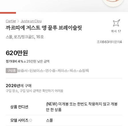
Cartier
Juste un Clou
까르띠에 저스트 앵 끌루 브레이슬릿
위시 17
스몰, 로즈/핑크골드, 16호
조회
663
레터문의
4
620만원
정가대비
4
%
25만원
낮은 금액
보증서
•
인보이스
•
영수증
•
케이스
•
박스
•
쇼핑백
구성품
2026
년
에
구매
구입 장소, 구입 당시 금액
은
확인하기 어려움
(NEW) 미개봉 또는 한번도 착용하지 않고 개봉
상품 컨디션
만 한 상품
모델 사이즈
스몰