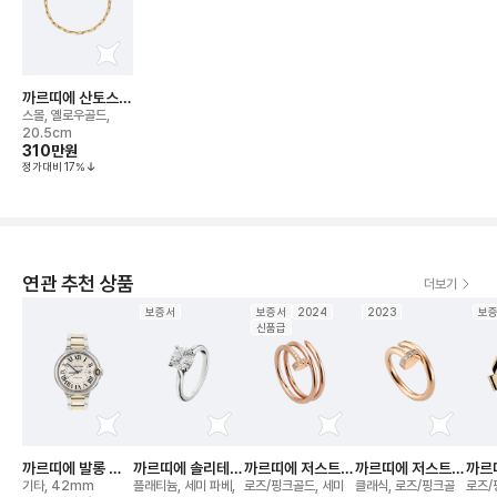
까르띠에 산토스
드 브레이슬릿
스몰, 옐로우골드,
20.5cm
310만
원
정가대비
17
%
연관 추천 상품
더보기
보증서
보증서
2024
2023
보
신품급
까르띠에 발롱 블
까르띠에 솔리테어
까르띠에 저스트
까르띠에 저스트
까르
루 드(42mm) 워
1895 링
앵 끌루 더블 링
앵 끌루 링
기타, 42mm
플래티늄, 세미 파베,
로즈/핑크골드, 세미
클래식, 로즈/핑크골
로즈/