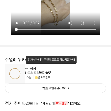
주얼리 위키
정가·실거래가·주얼리 토크로 정보공유까지!
까르띠에
산토스 드 브레이슬릿
스몰
옐로우골드
모델 별 주얼리 위키 보기
정가 추이
26년 1월, 4개월만에
되었어요.
8% 인상