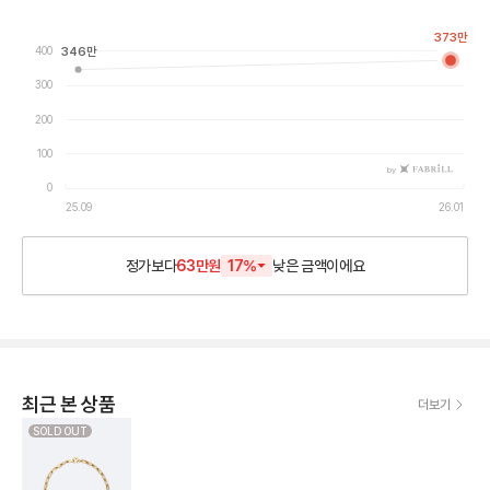
373
만
400
346
만
300
200
100
by
0
25.09
26.01
정가보다
63만원
17
%
낮은
금액이에요
최근 본 상품
더보기
SOLD OUT