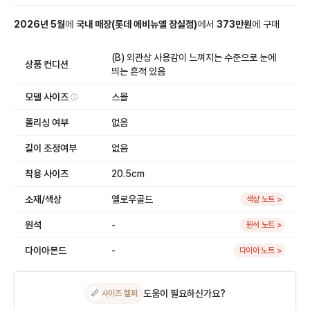
2026
년
5
월
에
국내 매장
(
롯데 에비뉴엘 잠실점
)
에서
373
만원
에
구매
(B) 외관상 사용감이 느껴지는 수준으로 눈에
상품 컨디션
띄는 흔적 있음
모델 사이즈
스몰
폴리싱 여부
없음
길이 조정여부
없음
착용 사이즈
20.5cm
소재/색상
옐로우골드
색상 노트 >
원석
-
원석 노트 >
다이아몬드
-
다이아 노트 >
도움이 필요하신가요?
📏
사이즈 헬퍼