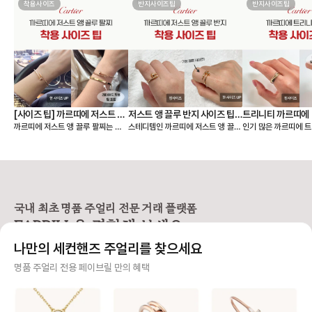
착용사이즈
반지사이즈팁
반지사이즈팁
[사이즈 팁] 까르띠에 저스트 앵
저스트 앵 끌루 반지 사이즈 팁,
트리니티 까르띠에 
까르띠에 저스트 앵 끌루 팔찌는 얇
스테디템인 까르띠에 저스트 앵 끌루
인기 많은 까르띠에 트
끌루 팔찌, 여리여리 핏은 이렇
착샷
팁, 착샷
은 스몰 모델과 두께감이 있는 클래
링 사이즈 팁 알려드릴게요🙌 저스트
이즈 팁 알려드릴게요🙌 까르띠에
게 골라요
식 모델 두 가지 라인으로 나뉘어요.
앵 끌루(Juste un Clou) 컬렉션
리니티 링(Trinity C
손목에 밀착되는 디자인이라, 사이즈
은 못을 굽혀 만든 형태가 특징이라
우골드, 화이트골드, 
에 따라 착용감이 크게 달라집니다.
선명하고 시크한 존재감을 주는 라인
지 밴드가 서로 맞물려
앵 끌루 팔찌 사이즈를 고를 때는 크
입니다. 심플한 룩에도 단독으로 착
으로 사랑, 우정, 신의
게 두 가지를 먼저 정하면 선택이 훨
용했을 때 가장 또렷한 느낌을 주어
래식 라인입니다. 출시
씬 쉬워져요. • 어떤 모델을 살 것인
스테디셀러로 꾸준히 사랑받고 있어
이 넘은 만큼, 세대를
국내 최초 명품 주얼리 전문 거래 플랫폼
지 (스몰 or 클래식) • 레이어드까지
요. [사이즈 선택 가이드] ❶ 한 사이
대표 컬렉션이에요. 3개의 링이 서로
FABRILL을 경험해 보세요.
고려할 것인지, 단독 착용만 할 것인
즈 🆙 추천 저스트 앵 끌루 링은 못
맞물려 돌아가는 디자
지 [모델사이즈별 팔찌 사이즈 선택]
머리와 굴곡이 있는 디자인 특성상
인 솔리드 링과는 착용
나만의 세컨핸즈 주얼리를 찾으세요
❶ 스몰(sm) 모델 얇고 손목을 가볍
정사이즈로 착용하면 헤드 부분이 손
그만큼 사이즈 문의도
게 감싸서 여리여리한 느낌을 주는
가락을 눌러 답답할 수 있어요. 너무
요. 그래서 가이드를
사기 걱정 없는 안전 결제
명품 주얼리 전용 페이브릴 만의 혜택
디자인으로 너무 헐거우면 특유의 라
타이트하게 맞추면 못 머리 부분이
다. [트리니티 링 사이즈 선택 가이
인이 살지 않기 때문에 살짝 여유 있
닿아 아프다는 후기가 많아, 평소 호
드] ❶ 정사이즈 혹은 한 사이즈 업
구매자가 원하는 수단으로 안전하게 결제할 수 있으며 페이브릴에서 결제 대금을 보관, 정품이 아
는 정도가 좋습니다. ✔️ 내 손목 둘레
수에서 한 사이즈 업을 가장 많이 선
트리니티 링은 롤링 
니면 반환해 드려요.
에서 한 사이즈 크게 선택을 추천해
택합니다. 예: 평소 51호 착용 → 저
적으로 평소 사이즈와