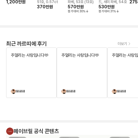
치
1,200만
원
275
51호, 0.57ct
파베, 53호 (13호)
드, 세미 파베, 54호
370만
원
570만
원
530만
원
정가대비
30
%
정가대비
31
%
최근 까르띠에 후기
더보기
주얼리는 사랑입니다🫶
주얼리는 사랑입니다🫶
주얼리는 사랑입
lliliillill
lliliillill
lliliillill
페이브릴 공식 콘텐츠