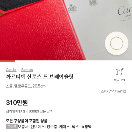
Cartier
Santos
까르띠에 산토스 드 브레이슬릿
위시 23
스몰, 옐로우골드, 20.5cm
조회
771
레터문의
2
310만원
정가대비
17
%
63만원
낮은 금액
모든 구성품이 포함된 상품
보증서
•
인보이스
•
영수증
•
케이스
•
박스
•
쇼핑백
구성품