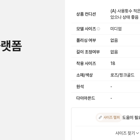
(A) 사용횟수 적
상품 컨디션
있으나 상태 좋음
모델 사이즈
미디엄
폴리싱 여부
없음
플랫폼
길이 조정여부
없음
착용 사이즈
18
소재/색상
로즈/핑크골드
원석
-
다이아몬드
-
도움이 필
📏
사이즈 헬퍼
사이즈 찾기