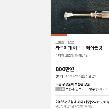
Cartier
Love
까르띠에 러브 브레이슬릿
미디엄, 로즈/핑크골드, 18
800만원
정가대비
24
%
250만원
낮은 금액
모든 구성품이 포함된 상품
보증서
•
인보이스
•
영수증
•
케이스
구성품
2026
년
3
월
에
해외 매장
(
오사카 난바 
구입 당시 금액
은
확인하기 어려움