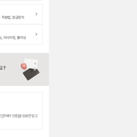
- 착용법, 잠금장치
닝, 리사이징, 폴리싱
요?
 [판매자 인증]을 완료한 믿고