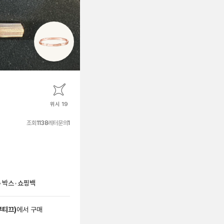
위시 19
조회
1138
레터문의
1
•
박스
•
쇼핑백
부티끄
)
에서
구매