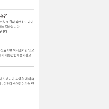
은?
"
두꺼워서 클래식만 하고다녀
 잘살길바랍니다
습니다
상보시면 아시겠지만 얼굴
에서 개봉안한제품새걸로
 보냅니다 .다음달에 외국
. 이컨디션으로 이가격 만