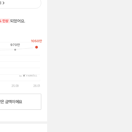
기
되었어요.
% 인상
1050
만
970
만
by
25.09
26.01
낮은
금액이에요