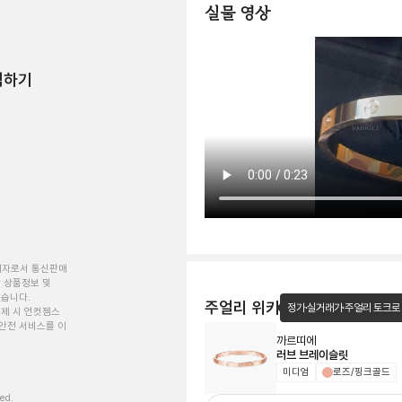
실물 영상
험하기
개자로서 통신판매
 상품정보 및
있습니다.
주얼리 위키
정가·실거래가·주얼리 토크로
제 시 언컷젬스
안전 서비스를 이
까르띠에
러브 브레이슬릿
미디엄
로즈/핑크골드
ved.