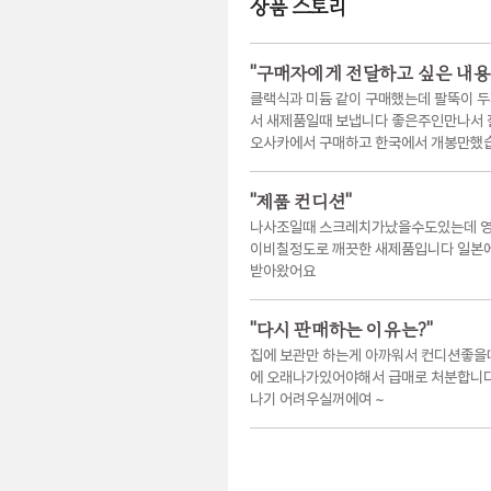
상품 스토리
"
구매자에게 전달하고 싶은 내용
클랙식과 미듐 같이 구매했는데 팔뚝이 
서 새제품일때 보냅니다 좋은주인만나서
오사카에서 구매하고 한국에서 개봉만했
"
제품 컨디션
"
나사조일때 스크레치가났을수도있는데 영
이비칠정도로 깨끗한 새제품입니다 일본
받아왔어요
"
다시 판매하는 이유는?
"
집에 보관만 하는게 아까워서 컨디션좋을때
에 오래나가있어야해서 급매로 처분합니다 
나기 어려우실꺼에여 ~