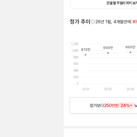
모델 별 주얼리 위키 보
정가 추이
26년 1월, 4개월만에
8
1,200
950
만
930
만
875
만
1,000
800
600
400
200
0
25.01
25.02
25.05
정가보다
250만원
24
%