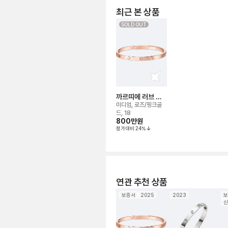
최근 본 상품
SOLD OUT
까르띠에 러브 브
레이슬릿
미디엄, 로즈/핑크골
드, 18
800만
원
정가대비
24
%
연관 추천 상품
보증서
2025
2023
보
신