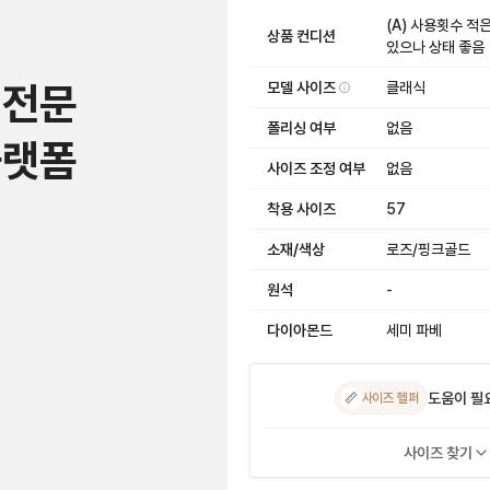
(A) 사용횟수 적
상품 컨디션
있으나 상태 좋음
 전문
모델 사이즈
클래식
폴리싱 여부
없음
플랫폼
사이즈 조정 여부
없음
착용 사이즈
57
소재/색상
로즈/핑크골드
원석
-
다이아몬드
세미 파베
도움이 필
📏
사이즈 헬퍼
사이즈 찾기