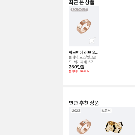
최근 본 상품
SOLD OUT
까르띠에 러브 3p
링
클래식, 로즈/핑크골
드, 세미 파베, 57
250만
원
정가대비
64
%
연관 추천 상품
2023
보증서