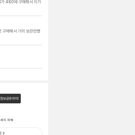
제가 480에 구매해서 이가
 구매해서 거의 보관만했
 정보공유까지!
세미 파베
기