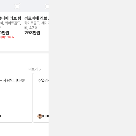
띠에 러브 링
까르띠에 러브 솔
까르띠에 러브 솔
까르띠에 러브 1p
까르띠에 러브
리테어 링
리테어 링
링
링
식, 화이트골드,
화이트골드, 세미 파
화이트골드, 세미 파
스몰, 옐로우골드, 세
스몰, 로즈/핑
호
베, 47호
베, 50호(0.36캐럿)
미 파베, 48
세미 파베, 46
0만
원
298만
원
380만
원
320만
원
200만
원
대비
58
%
정가대비
21
%
정가대비
51
%
더보기
 사랑입니다🫶
주얼리는 사랑입니다🫶
주얼리는 사랑입니다🫶
ll
lliliillill
숑숑슈슈