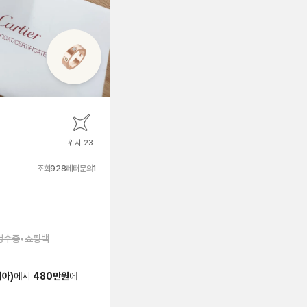
위시 23
조회
928
레터문의
1
영수증
•
쇼핑백
리아
)
에서
480
만원
에