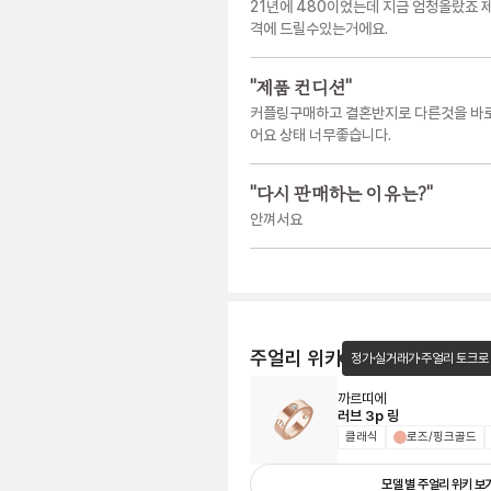
21년에 480이었는데 지금 엄청올랐죠 
격에 드릴수있는거에요.
"
제품 컨디션
"
커플링구매하고 결혼반지로 다른것을 바로
어요 상태 너무좋습니다.
"
다시 판매하는 이유는?
"
안껴서요
주얼리 위키
정가·실거래가·주얼리 토크로
까르띠에
러브 3p 링
클래식
로즈/핑크골드
모델 별 주얼리 위키 보