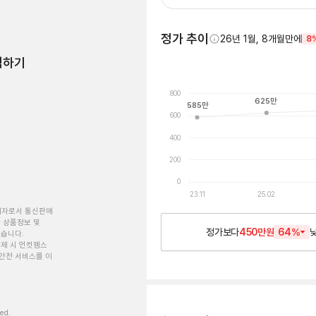
정가 추이
26년 1월, 8개월만에
8
험하기
800
625
만
585
만
600
400
200
0
23.11
25.02
개자로서 통신판매
 상품정보 및
정가보다
450만원
64
%
있습니다.
제 시 언컷젬스
안전 서비스를 이
ved.