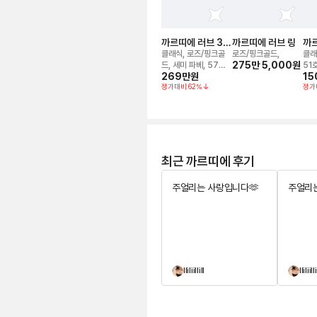
까르띠에 러브 3p
까르띠에 러브 링
까르
링
클래식, 로즈/핑크골
로즈/핑크골드,
클래
275만 5,000
원
드, 세미 파베, 57호
51
269만
원
15
(17호)
정가대비
62
%
정가
최근 까르띠에 후기
주얼리는 사랑입니다🫶
주얼리는
lliliillill
lliliilli