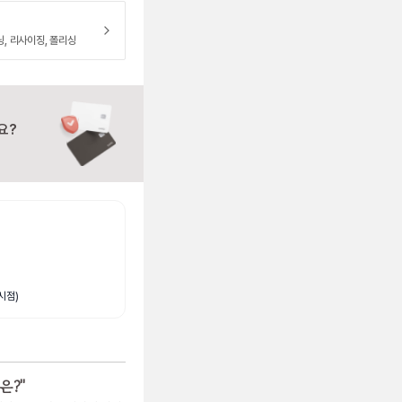
닝, 리사이징, 폴리싱
요?
시점)
은?
"