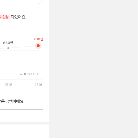
되었어요.
% 인상
700
만
650
만
by
25.05
26.01
낮은
금액이에요