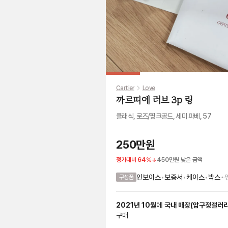
Cartier
Love
까르띠에 러브 3p 링
클래식, 로즈/핑크골드, 세미 파베, 57
250만원
정가대비
64
%
450만원
낮은 금액
•
인보이스
•
보증서
•
케이스
•
박스
구성품
2021
년
10
월
에
국내 매장
(
압구정갤러
구매