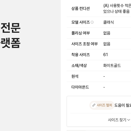
(A) 사용횟수 적
상품 컨디션
있으나 상태 좋음
모델 사이즈
클래식
 전문
폴리싱 여부
없음
플랫폼
사이즈 조정 여부
없음
착용 사이즈
61
소재/색상
화이트골드
원석
-
다이아몬드
-
도움이 필
📏
사이즈 헬퍼
사이즈 찾기