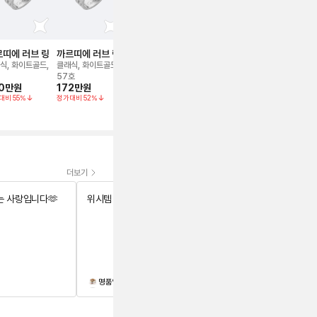
띠에 러브 링
까르띠에 러브 링
까르띠에 러브 링
까르띠에 러브 솔
까르띠에 러
리테어 링
리테어 링
식, 화이트골드,
클래식, 화이트골드,
로즈/핑크골드,
화이트골드, 세미 파
화이트골드, 세
275만 5,000
원
57호
베, 47호
베, 50호(0.
0만
원
172만
원
298만
원
380만
원
대비
55
%
정가대비
52
%
더보기
 사랑입니다🫶
위시템 장착했어요^^🥰
명품인사람이되자
wkyoun0729
검수사진도 잘 보내주시고 물건도 좋
와
은상태에 너무 마음에 들어요!
지