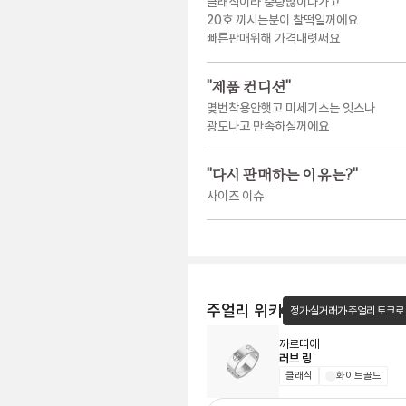
클래식이라 중량많이나가고
20호 끼시는분이 찰떡일꺼에요
빠른판매위해 가격내렷써요
"
제품 컨디션
"
몆번착용안햇고 미세기스는 잇스나
광도나고 만족하실꺼에요
"
다시 판매하는 이유는?
"
사이즈 이슈
주얼리 위키
정가·실거래가·주얼리 토크로
까르띠에
러브 링
클래식
화이트골드