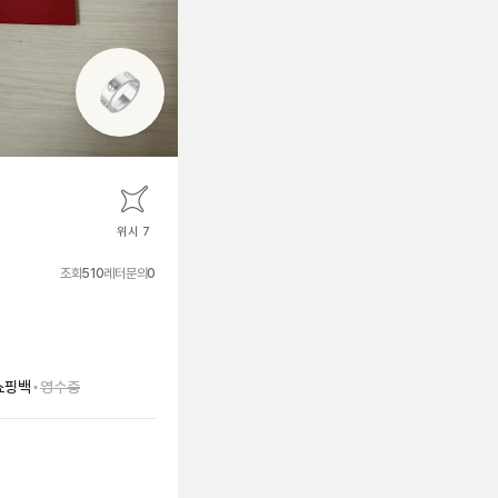
위시 7
조회
510
레터문의
0
•
쇼핑백
영수증