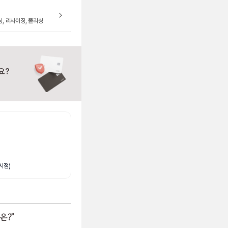
닝, 리사이징, 폴리싱
요?
시점)
은?
"