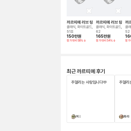
까르띠에 러브 링
까르띠에 러브 링
까르
클래식, 화이트골드,
클래식, 화이트골드,
클래
51호
62
52
150만
원
165만
원
16
정가대비
58
%
정가대비
54
%
정가
최근 까르띠에 후기
주얼리는 사랑입니다🫶
주얼리는
여ㅣ
화라