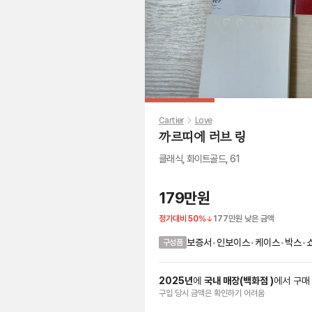
Cartier
Love
까르띠에 러브 링
클래식, 화이트골드, 61
179만원
정가대비
50
%
177만원
낮은 금액
보증서
•
인보이스
•
케이스
•
박스
•
구성품
2025
년
에
국내 매장
(
백화점
)
에서
구매
구입 당시 금액
은
확인하기 어려움