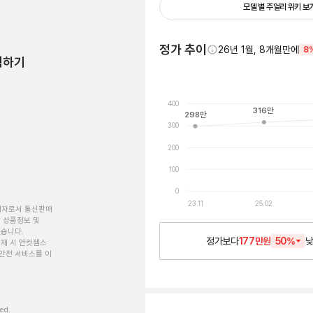
모델 별 주얼리 위키 보
정가 추이
26년 1월, 8개월만에
8
험하기
400
316
만
298
만
300
200
100
0
23.11
25.02
개자로서 통신판매
 상품정보 및
있습니다.
정가보다
177만원
50
%
제 시 언컷젬스
안전 서비스를 이
ved.