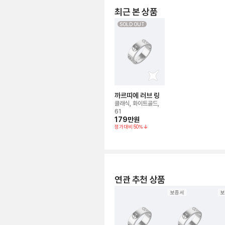
최근 본 상품
SOLD OUT
까르띠에 러브 링
클래식, 화이트골드,
61
179만
원
정가대비
50
%
연관 추천 상품
보증서
보