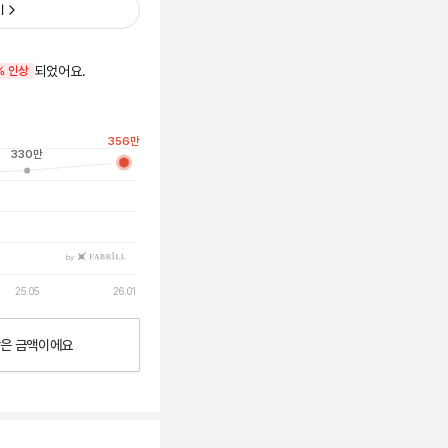
기
되었어요.
% 인상
356
만
330
만
by
25.05
26.01
낮은
금액이에요