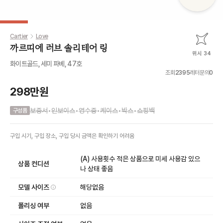
Cartier
Love
까르띠에 러브 솔리테어 링
위시 34
화이트골드, 세미 파베, 47호
조회
2395
레터문의
0
298만원
보증서
•
인보이스
•
영수증
•
케이스
•
박스
•
쇼핑백
구성품
구입 시기, 구입 장소, 구입 당시 금액
은
확인하기 어려움
(A) 사용횟수 적은 상품으로 미세 사용감 있으
상품 컨디션
나 상태 좋음
모델 사이즈
해당없음
폴리싱 여부
없음