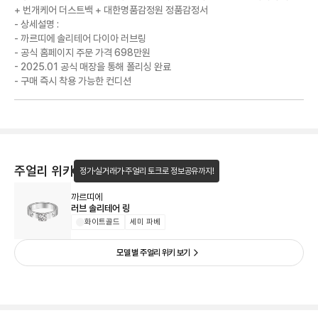
+ 번개케어 더스트백 + 대한명품감정원 정품감정서
- 상세설명 :
- 까르띠에 솔리테어 다이아 러브링
- 공식 홈페이지 주문 가격 698만원
- 2025.01 공식 매장을 통해 폴리싱 완료
- 구매 즉시 착용 가능한 컨디션
주얼리 위키
정가·실거래가·주얼리 토크로 정보공유까지!
까르띠에
러브 솔리테어 링
화이트골드
세미 파베
모델 별 주얼리 위키 보기