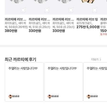
까르띠에 러브 솔
까르띠에 러브 솔
까르띠에 러브 솔
까르띠에 러브 링
까르
리테어 링
리테어 링
리테어 링
화이트골드, 세미 파
화이트골드, 세미 파
화이트골드, 세미 파
로즈/핑크골드,
클래식
275만 5,000
원
베, 50호(0.36캐럿)
베, 51호 (0.26ct)
베, 50호 (0.23ct)
51호
380만
원
330만
원
330만
원
15
정가대
최근 까르띠에 후기
더보기
주얼리는 사랑입니다🫶
주얼리는 사랑입니다🫶
주얼리는 사랑입
lliliillill
lliliillill
lliliillill