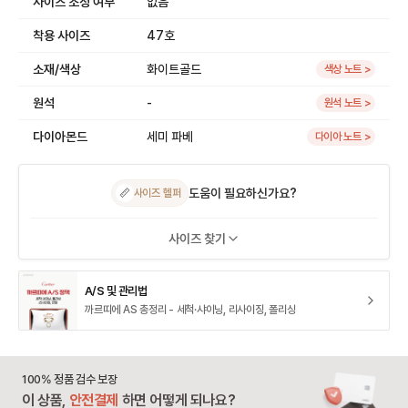
사이즈 조정 여부
없음
착용 사이즈
47호
소재/색상
화이트골드
색상 노트 >
원석
-
원석 노트 >
다이아몬드
세미 파베
다이아 노트 >
도움이 필요하신가요?
📏
사이즈 헬퍼
사이즈 찾기
A/S 및 관리법
까르띠에 AS 총정리 - 세척·샤이닝, 리사이징, 폴리싱
100% 정품 검수 보장
이 상품,
안전결제
하면 어떻게 되나요?