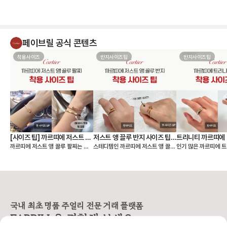
페이브릴 공식 콘텐츠
착용사이즈
반지사이즈팁
반지사이즈팁
[사이즈 팁] 까르띠에 저스트 앵
저스트 앵 끌루 반지 사이즈 팁,
트리니티 까르띠에 
까르띠에 저스트 앵 끌루 팔찌는 얇
스테디템인 까르띠에 저스트 앵 끌루
인기 많은 까르띠에 트
끌루 팔찌, 여리여리 핏은 이렇
착샷
팁, 착샷
은 스몰 모델과 두께감이 있는 클래
링 사이즈 팁 알려드릴게요🙌 저스트
이즈 팁 알려드릴게요🙌 까르띠에
게 골라요
식 모델 두 가지 라인으로 나뉘어요.
앵 끌루(Juste un Clou) 컬렉션
리니티 링(Trinity C
손목에 밀착되는 디자인이라, 사이즈
은 못을 굽혀 만든 형태가 특징이라
우골드, 화이트골드, 
에 따라 착용감이 크게 달라집니다.
선명하고 시크한 존재감을 주는 라인
지 밴드가 서로 맞물려
앵 끌루 팔찌 사이즈를 고를 때는 크
입니다. 심플한 룩에도 단독으로 착
으로 사랑, 우정, 신의
게 두 가지를 먼저 정하면 선택이 훨
용했을 때 가장 또렷한 느낌을 주어
래식 라인입니다. 출시
씬 쉬워져요. • 어떤 모델을 살 것인
스테디셀러로 꾸준히 사랑받고 있어
이 넘은 만큼, 세대를
국내 최초 명품 주얼리 전문 거래 플랫폼
지 (스몰 or 클래식) • 레이어드까지
요. [사이즈 선택 가이드] ❶ 한 사이
대표 컬렉션이에요. 3개의 링이 서로
FABRILL을 경험해 보세요.
고려할 것인지, 단독 착용만 할 것인
즈 🆙 추천 저스트 앵 끌루 링은 못
맞물려 돌아가는 디자