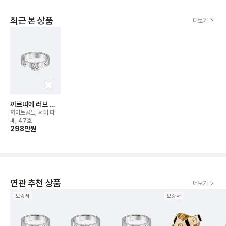
최근 본 상품
더보기
까르띠에 러브 솔
리테어 링
화이트골드, 세미 파
베, 47호
298만
원
연관 추천 상품
더보기
보증서
보증서