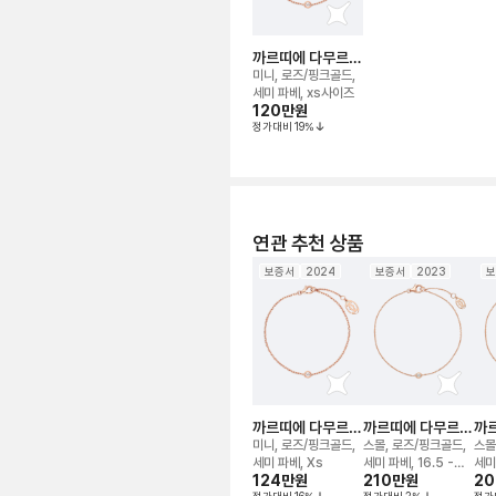
까르띠에 다무르
브레이슬릿
미니, 로즈/핑크골드,
세미 파베, xs사이즈
120만
원
정가대비
19
%
연관 추천 상품
보증서
2024
보증서
2023
보
까르띠에 다무르
까르띠에 다무르
까
브레이슬릿
브레이슬릿
브
미니, 로즈/핑크골드,
스몰, 로즈/핑크골드,
스몰
세미 파베, Xs
세미 파베, 16.5 -
세미
124만
원
210만
원
2
18.5cm