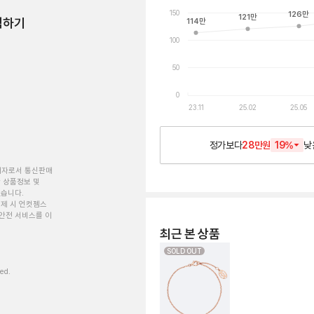
150
126
만
121
만
험하기
114
만
100
50
0
23.11
25.02
25.05
정가보다
28만원
19
%
낮
개자로서 통신판매
 상품정보 및
있습니다.
제 시 언컷젬스
안전 서비스를 이
최근 본 상품
SOLD OUT
ved.