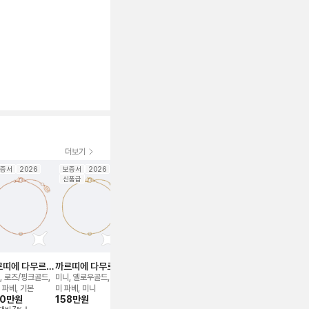
더보기
증서
2026
보증서
2026
보증서
보증서
20
신품급
신품급
르띠에 다무르
까르띠에 다무르
까르띠에 발롱 블
까르띠에 솔리테어
까르띠에 저
레이슬릿
브레이슬릿
루 드(42mm) 워
1895 링
앵 끌루 더블
, 로즈/핑크골드,
미니, 옐로우골드, 세
기타, 42mm
플래티늄, 세미 파베,
로즈/핑크골드,
치
1,200만
원
 파베, 기본
미 파베, 미니
51호, 0.57ct
파베, 53호 (1
00만
원
158만
원
370만
원
570만
원