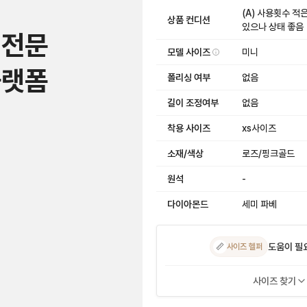
(A) 사용횟수 적
상품 컨디션
있으나 상태 좋음
 전문
모델 사이즈
미니
플랫폼
폴리싱 여부
없음
길이 조정여부
없음
착용 사이즈
xs사이즈
소재/색상
로즈/핑크골드
원석
-
다이아몬드
세미 파베
도움이 필
📏
사이즈 헬퍼
사이즈 찾기