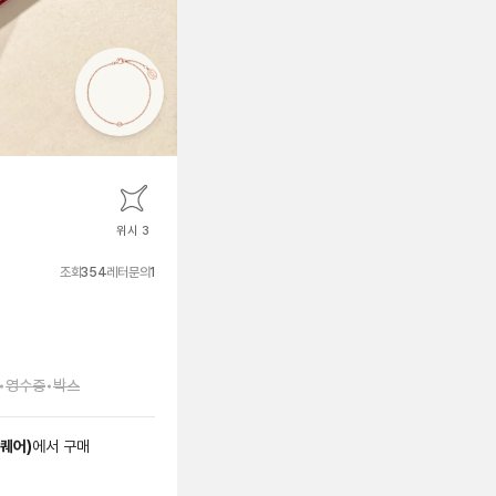
위시 3
조회
354
레터문의
1
•
영수증
•
박스
스퀘어
)
에서
구매