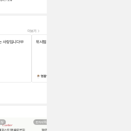
대비
7
%
정가대비
30
%
더보기
 사랑입니다🫶
위시템 장착했어요^^🥰
명품인사람이되자
wkyoun0729
검수사진도 잘 보내주시고 물건도 좋
와
은상태에 너무 마음에 들어요!
지
은
보
면
이
같
도
즈팁
반지사이즈팁
구성품
니
ㅎ