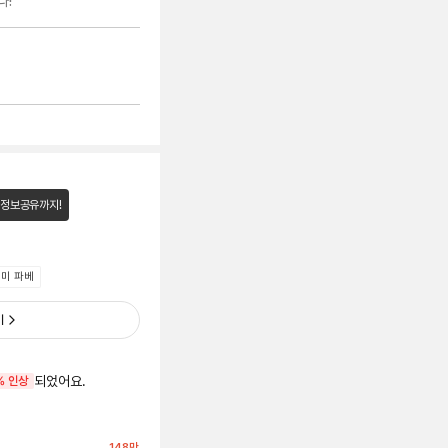
다!
 정보공유까지!
미 파베
기
되었어요.
% 인상
148
만