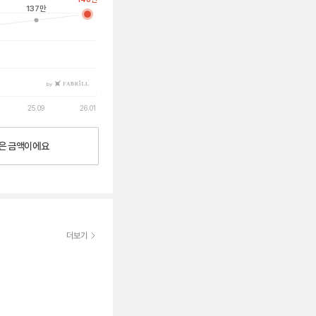
137
만
by
25.09
26.01
은
금액이에요
더보기