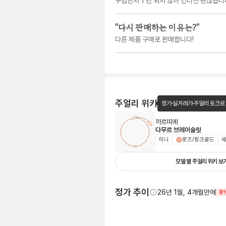
구입한지 1 년 되지 않아 컨디션 괜찮습니
"
다시 판매하는 이유는?
"
다른 제품 구매로 판매합니다!
주얼리 위키
정가·실거래가·주얼리 토크로
까르띠에
다무르 브레이슬릿
미니
로즈/핑크골드
세
모델 별 주얼리 위키 보
정가 추이
26년 1월, 4개월만에
8