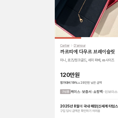
Cartier
D'amour
까르띠에 다무르 브레이슬릿
미니, 로즈/핑크골드, 세미 파베, xs사이즈
120만원
정가대비
19
%
28만원
낮은 금액
•
케이스
•
보증서
•
쇼핑백
인보이스
구성품
2025
년
8
월
에
국내 매장
(
신세계 타임
구입 당시 금액
은
확인하기 어려움