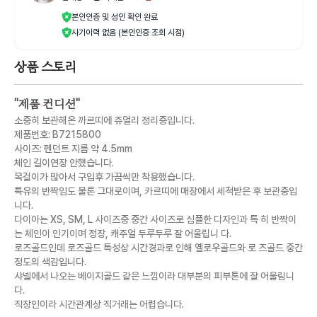
본인인증 및 성인 확인 완료
사기이력 없음 (본인인증 조회 시점)
상품 스토리
"
제품 컨디션
"
소중히 보관해온 까르띠에 쥬얼리 정리중입니다.
제품번호: B7215800
사이즈: 펜던트 지름 약 4.5mm
체인 길이연장 안했습니다.
목걸이가 많아서 구입후 가끔씩만 착용했습니다.
특유의 반짝임도 물론 그대로이며, 카르띠에 매장에서 세척받은 후 보관중입
니다.
다이아는 XS, SM, L 사이즈중 중간 사이즈로 심플한 디자인과 특 히 반짝이
는 체인이 인기이며 정장, 캐주얼 두루두루 잘 어울립니 다.
로즈골드인데 로즈골드 특성상 시간경과로 인해 옐로우골드와 로 즈골드 중간
정도의 색감입니다.
샤넬에서 나오는 베이지골드 같은 느낌이라 대부분의 피부톤에 잘 어울림니
다.
직장인이라 시간관계상 직거래는 어렵습니다.