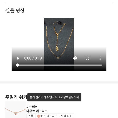
실물 영상
주얼리 위키
정가·실거래가·주얼리 토크로 정보공유까지!
까르띠에
다무르 네크리스
스몰
로즈/핑크골드
세미 파베