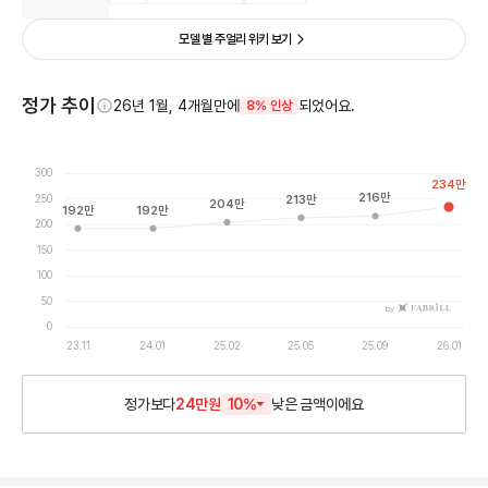
모델 별 주얼리 위키 보기
정가 추이
26년 1월, 4개월만에
되었어요.
8% 인상
300
234
만
216
만
250
213
만
204
만
192
만
192
만
200
150
100
50
by
0
23.11
24.01
25.02
25.05
25.09
26.01
정가보다
24만원
10
%
낮은
금액이에요