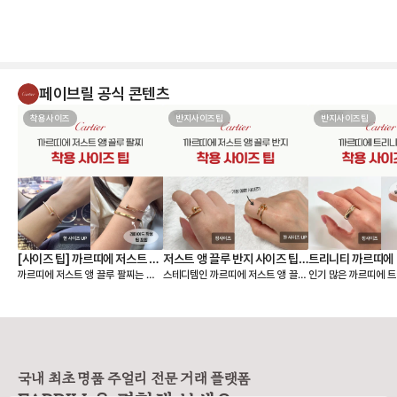
페이브릴 공식 콘텐츠
착용사이즈
반지사이즈팁
반지사이즈팁
[사이즈 팁] 까르띠에 저스트 앵
저스트 앵 끌루 반지 사이즈 팁,
트리니티 까르띠에 
까르띠에 저스트 앵 끌루 팔찌는 얇
스테디템인 까르띠에 저스트 앵 끌루
인기 많은 까르띠에 트
끌루 팔찌, 여리여리 핏은 이렇
착샷
팁, 착샷
은 스몰 모델과 두께감이 있는 클래
링 사이즈 팁 알려드릴게요🙌 저스트
이즈 팁 알려드릴게요🙌 까르띠에
게 골라요
식 모델 두 가지 라인으로 나뉘어요.
앵 끌루(Juste un Clou) 컬렉션
리니티 링(Trinity C
손목에 밀착되는 디자인이라, 사이즈
은 못을 굽혀 만든 형태가 특징이라
우골드, 화이트골드, 
에 따라 착용감이 크게 달라집니다.
선명하고 시크한 존재감을 주는 라인
지 밴드가 서로 맞물려
앵 끌루 팔찌 사이즈를 고를 때는 크
입니다. 심플한 룩에도 단독으로 착
으로 사랑, 우정, 신의
게 두 가지를 먼저 정하면 선택이 훨
용했을 때 가장 또렷한 느낌을 주어
래식 라인입니다. 출시
씬 쉬워져요. • 어떤 모델을 살 것인
스테디셀러로 꾸준히 사랑받고 있어
이 넘은 만큼, 세대를
국내 최초 명품 주얼리 전문 거래 플랫폼
지 (스몰 or 클래식) • 레이어드까지
요. [사이즈 선택 가이드] ❶ 한 사이
대표 컬렉션이에요. 3개의 링이 서로