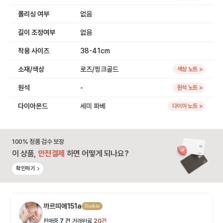
폴리싱 여부
없음
길이 조정여부
없음
착용 사이즈
38-41cm
소재/색상
로즈/핑크골드
색상 노트 >
원석
-
원석 노트 >
다이아몬드
세미 파베
다이아 노트 >
100% 정품 검수 보장
이 상품,
안전결제
하면 어떻게 되나요?
확인하기
까르띠에151a
Rookie
판매중
7
건
|
거래완료
20
건