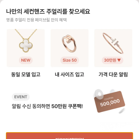
FABRILL을 경험해 보세요.
고려할 것인지, 단독 착용만 할 것인
즈 🆙 추천 저스트 앵 끌루 링은 못
맞물려 돌아가는 디자
지 [모델사이즈별 팔찌 사이즈 선택]
머리와 굴곡이 있는 디자인 특성상
인 솔리드 링과는 착용
나만의 세컨핸즈 주얼리를 찾으세요
❶ 스몰(sm) 모델 얇고 손목을 가볍
정사이즈로 착용하면 헤드 부분이 손
그만큼 사이즈 문의도
게 감싸서 여리여리한 느낌을 주는
가락을 눌러 답답할 수 있어요. 너무
요. 그래서 가이드를
사기 걱정 없는 안전 결제
명품 주얼리 전용 페이브릴 만의 혜택
디자인으로 너무 헐거우면 특유의 라
타이트하게 맞추면 못 머리 부분이
다. [트리니티 링 사이즈 선택 가이
인이 살지 않기 때문에 살짝 여유 있
닿아 아프다는 후기가 많아, 평소 호
드] ❶ 정사이즈 혹은 한 사이즈 업
구매자가 원하는 수단으로 안전하게 결제할 수 있으며 페이브릴에서 결제 대금을 보관, 정품이 아
는 정도가 좋습니다. ✔️ 내 손목 둘레
수에서 한 사이즈 업을 가장 많이 선
트리니티 링은 롤링 
니면 반환해 드려요.
에서 한 사이즈 크게 선택을 추천해
택합니다. 예: 평소 51호 착용 → 저
적으로 평소 사이즈와
요. 👉 예: 손목 둘레 14cm → 15
스트 앵 끌루 52호 추천 ❷ 손가락
즈를 가장 먼저 추천해요. 다만,
주얼리 전문 이중 검수
호 추천 ❷ 클래식(오리지널) 모델 스
컨디션 고려 🧐 손가락 굵기는 계절,
락에 살이 있는 편이라
몰보다 두께감이 확실히 느껴지는 타
체온, 붓기에 따라 달라질 수 있어
하게 튀어나와 보일 수
주얼리 검수에 특화된 페이브릴 검수팀과 전문 감정사가 컨디션 및 정품 여부를 철저하고 꼼꼼하
입으로 볼드한 주얼리를 좋아하거나
요. 오전에는 조금 타이트하게 느껴
이즈 업도 많이 선택하
게 확인해요.
존재감 있는 팔찌를 찾는 분들이 선
지고, 오후에는 여유가 생기는 편이
예: 평소 49호 착용 👉 트리니티
호하는 모델이에요. 팔찌 자체가 두
라 본인의 착용 습관에 맞춰 선택하
은 49호 추천 👉 손가락에 살이 있
주얼리 전문 상담
꺼워 한 사이즈만 업하면 손목이 답
면 전체적인 착용감이 더 편안해요.
는 편이다 → 트리니티
답해 보이거나, 시각적으로 꽉 끼어
❸ 사이즈 조정 범위는 ±1호 💍 저
천 ❷ 손가락 컨디션 고려 손가락 굵
주얼리 전문 지식을 토대로 사이즈, 가격대 등 주얼리를 거래하며 궁금할 수 있는 내용에 대한 밀
보일 수 있어요. ✔️ 내 손목 둘레에서
스트 앵 끌루 링은 디자인 구조상 리
기는 계절과 체온, 오
착 상담을 제공하고 있어요.
두 사이즈 크게 선택하는 것을 권장
사이징이 가능하지만, 보통 한 사이
달리질 수 있어요. 손
해요. 👉 예: 손목둘레 14cm → 1
즈 내외에서 조정하는 경우가 많아
에 따라 사이즈를 결정하
빠르고 확실한 물품 이동 과정
6호 추천 [레이어드 착용 여부에 따
요. 추후 리사이징을 고려한다면 구
여름보다는 겨울에 헐
른 사이즈 선택] ❶ 레이어드로 착용
매 전 조정 가능 범위를 확인하는 것
있어요 - 오전보다는 
최적화된 검수 시스템으로 빠르고 효율적으로 물품이 이동될 뿐만 아니라, 이동 과정마다 알림톡
할 예정이라면 두 팔찌가 손목에서
이 안전합니다. 💡 페이브릴 Tip) 못
느껴질 수 있어요 ❸ 사이즈 조정 ±
및 이미지로 확실하게 안내해 드려요.
완전히 따로 노는 느낌이 아니라, 자
머리 눌림 없이 편하고 예쁜 실루엣
1 사이즈 가능 트리니
연스럽게 겹쳐지도록 사이즈를 맞추
으로 착용하고 싶다면, 타이트한 정
즈씩 내외로 리사이징
는 게 중요해요. ✔️ 레이어드 기준이
사이즈보다는 한 사이즈 여유를 두는
💡 Tip) 손가락에 
되는 팔찌와 1호 차이 내에서 맞추는
쪽이 훨씬 안정적으로 손에 잘 어울
이지 않게 예쁜 핏감
품절된 상품과 동일한 상품을 찾고 계신가요?
것을 추천해요. 👉 예: 러브 팔찌가 1
려요.
싶다면, 너무 딱 맞는
6호 착용 → 앵끌루는 15호 ❷ 단독
사이즈 업도 좋은 선택