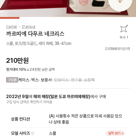
Cartier
D'amour
까르띠에 다무르 네크리스
위시 1
스몰, 로즈/핑크골드, 세미 파베, 38-41cm
조회
196
레터문의
1
210만원
정가대비
10
%
24만원
낮은 금액
•
케이스
•
박스
•
보증서
인보이스
•
영수증
•
쇼핑백
구성품
2022
년
9
월
에
해외 매장
(
일본 도쿄 까르띠에매장
)
에서
구매
구입 당시 금액
은
확인하기 어려움
(A) 사용횟수 적은 상품으로 미세 사용감 있으
상품 컨디션
나 상태 좋음
모델 사이즈
스몰
실착 보기 >