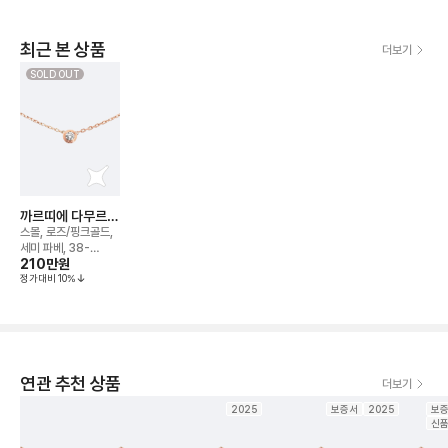
최근 본 상품
더보기
SOLD OUT
까르띠에 다무르
네크리스
스몰, 로즈/핑크골드,
세미 파베, 38-
210만
원
41cm
정가대비
10
%
연관 추천 상품
더보기
2025
보증서
2025
보
신