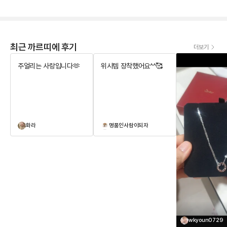
최근 까르띠에 후기
더보기
주얼리는 사랑입니다🫶
위시템 장착했어요^^🥰
화라
명품인사람이되자
wkyoun0729