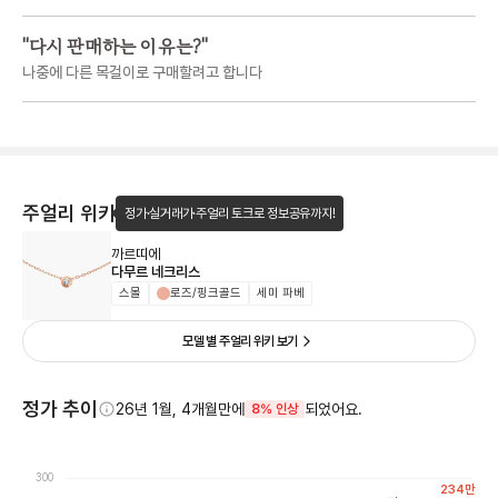
"
다시 판매하는 이유는?
"
나중에 다른 목걸이로 구매할려고 합니다
주얼리 위키
정가·실거래가·주얼리 토크로 정보공유까지!
까르띠에
다무르 네크리스
스몰
로즈/핑크골드
세미 파베
모델 별 주얼리 위키 보기
정가 추이
26년 1월, 4개월만에
되었어요.
8% 인상
300
234
만