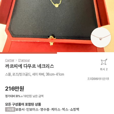
Cartier
D'amour
까르띠에 다무르 네크리스
위시 2
스몰, 로즈/핑크골드, 세미 파베, 38cm-41cm
조회
396
레터문의
1
216만원
정가대비
8
%
18만원
낮은 금액
모든 구성품이 포함된 상품
보증서
•
인보이스
•
영수증
•
케이스
•
박스
•
쇼핑백
구성품