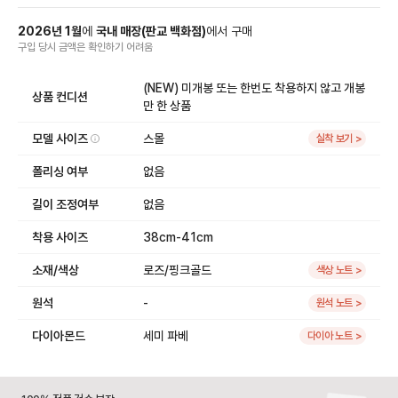
2026
년
1
월
에
국내 매장
(
판교 백화점
)
에서
구매
구입 당시 금액
은
확인하기 어려움
(NEW) 미개봉 또는 한번도 착용하지 않고 개봉
상품 컨디션
만 한 상품
모델 사이즈
스몰
실착 보기 >
폴리싱 여부
없음
길이 조정여부
없음
착용 사이즈
38cm-41cm
소재/색상
로즈/핑크골드
색상 노트 >
원석
-
원석 노트 >
다이아몬드
세미 파베
다이아 노트 >