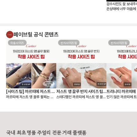
검수사진도 잘 보내주
은상태에 너무 마음에 
페이브릴 공식 콘텐츠
착용사이즈
반지사이즈팁
반지사이즈팁
[사이즈 팁] 까르띠에 저스트 앵
저스트 앵 끌루 반지 사이즈 팁,
트리니티 까르띠에 
까르띠에 저스트 앵 끌루 팔찌는 얇
스테디템인 까르띠에 저스트 앵 끌루
인기 많은 까르띠에 트
끌루 팔찌, 여리여리 핏은 이렇
착샷
팁, 착샷
은 스몰 모델과 두께감이 있는 클래
링 사이즈 팁 알려드릴게요🙌 저스트
이즈 팁 알려드릴게요🙌 까르띠에
게 골라요
식 모델 두 가지 라인으로 나뉘어요.
앵 끌루(Juste un Clou) 컬렉션
리니티 링(Trinity C
손목에 밀착되는 디자인이라, 사이즈
은 못을 굽혀 만든 형태가 특징이라
우골드, 화이트골드, 
에 따라 착용감이 크게 달라집니다.
선명하고 시크한 존재감을 주는 라인
지 밴드가 서로 맞물려
앵 끌루 팔찌 사이즈를 고를 때는 크
입니다. 심플한 룩에도 단독으로 착
으로 사랑, 우정, 신의
게 두 가지를 먼저 정하면 선택이 훨
용했을 때 가장 또렷한 느낌을 주어
래식 라인입니다. 출시
씬 쉬워져요. • 어떤 모델을 살 것인
스테디셀러로 꾸준히 사랑받고 있어
이 넘은 만큼, 세대를
국내 최초 명품 주얼리 전문 거래 플랫폼
지 (스몰 or 클래식) • 레이어드까지
요. [사이즈 선택 가이드] ❶ 한 사이
대표 컬렉션이에요. 3개의 링이 서로