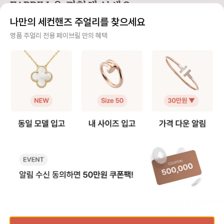
FABRILL을 경험해 보세요.
고려할 것인지, 단독 착용만 할 것인
즈 🆙 추천 저스트 앵 끌루 링은 못
맞물려 돌아가는 디자
지 [모델사이즈별 팔찌 사이즈 선택]
머리와 굴곡이 있는 디자인 특성상
인 솔리드 링과는 착용
나만의 세컨핸즈 주얼리를 찾으세요
❶ 스몰(sm) 모델 얇고 손목을 가볍
정사이즈로 착용하면 헤드 부분이 손
그만큼 사이즈 문의도
게 감싸서 여리여리한 느낌을 주는
가락을 눌러 답답할 수 있어요. 너무
요. 그래서 가이드를
사기 걱정 없는 안전 결제
명품 주얼리 전용 페이브릴 만의 혜택
디자인으로 너무 헐거우면 특유의 라
타이트하게 맞추면 못 머리 부분이
다. [트리니티 링 사이즈 선택 가이
인이 살지 않기 때문에 살짝 여유 있
닿아 아프다는 후기가 많아, 평소 호
드] ❶ 정사이즈 혹은 한 사이즈 업
구매자가 원하는 수단으로 안전하게 결제할 수 있으며 페이브릴에서 결제 대금을 보관, 정품이 아
는 정도가 좋습니다. ✔️ 내 손목 둘레
수에서 한 사이즈 업을 가장 많이 선
트리니티 링은 롤링 
니면 반환해 드려요.
에서 한 사이즈 크게 선택을 추천해
택합니다. 예: 평소 51호 착용 → 저
적으로 평소 사이즈와
요. 👉 예: 손목 둘레 14cm → 15
스트 앵 끌루 52호 추천 ❷ 손가락
즈를 가장 먼저 추천해요. 다만,
주얼리 전문 이중 검수
호 추천 ❷ 클래식(오리지널) 모델 스
컨디션 고려 🧐 손가락 굵기는 계절,
락에 살이 있는 편이라
몰보다 두께감이 확실히 느껴지는 타
체온, 붓기에 따라 달라질 수 있어
하게 튀어나와 보일 수
주얼리 검수에 특화된 페이브릴 검수팀과 전문 감정사가 컨디션 및 정품 여부를 철저하고 꼼꼼하
입으로 볼드한 주얼리를 좋아하거나
요. 오전에는 조금 타이트하게 느껴
이즈 업도 많이 선택하
게 확인해요.
존재감 있는 팔찌를 찾는 분들이 선
지고, 오후에는 여유가 생기는 편이
예: 평소 49호 착용 👉 트리니티
호하는 모델이에요. 팔찌 자체가 두
라 본인의 착용 습관에 맞춰 선택하
은 49호 추천 👉 손가락에 살이 있
주얼리 전문 상담
꺼워 한 사이즈만 업하면 손목이 답
면 전체적인 착용감이 더 편안해요.
는 편이다 → 트리니티
답해 보이거나, 시각적으로 꽉 끼어
❸ 사이즈 조정 범위는 ±1호 💍 저
천 ❷ 손가락 컨디션 고려 손가락 굵
주얼리 전문 지식을 토대로 사이즈, 가격대 등 주얼리를 거래하며 궁금할 수 있는 내용에 대한 밀
보일 수 있어요. ✔️ 내 손목 둘레에서
스트 앵 끌루 링은 디자인 구조상 리
기는 계절과 체온, 오
착 상담을 제공하고 있어요.
두 사이즈 크게 선택하는 것을 권장
사이징이 가능하지만, 보통 한 사이
달리질 수 있어요. 손
해요. 👉 예: 손목둘레 14cm → 1
즈 내외에서 조정하는 경우가 많아
에 따라 사이즈를 결정하
빠르고 확실한 물품 이동 과정
6호 추천 [레이어드 착용 여부에 따
요. 추후 리사이징을 고려한다면 구
여름보다는 겨울에 헐
른 사이즈 선택] ❶ 레이어드로 착용
매 전 조정 가능 범위를 확인하는 것
있어요 - 오전보다는 
최적화된 검수 시스템으로 빠르고 효율적으로 물품이 이동될 뿐만 아니라, 이동 과정마다 알림톡
할 예정이라면 두 팔찌가 손목에서
이 안전합니다. 💡 페이브릴 Tip) 못
느껴질 수 있어요 ❸ 사이즈 조정 ±
및 이미지로 확실하게 안내해 드려요.
완전히 따로 노는 느낌이 아니라, 자
머리 눌림 없이 편하고 예쁜 실루엣
1 사이즈 가능 트리니
연스럽게 겹쳐지도록 사이즈를 맞추
으로 착용하고 싶다면, 타이트한 정
즈씩 내외로 리사이징
는 게 중요해요. ✔️ 레이어드 기준이
사이즈보다는 한 사이즈 여유를 두는
💡 Tip) 손가락에 
되는 팔찌와 1호 차이 내에서 맞추는
쪽이 훨씬 안정적으로 손에 잘 어울
이지 않게 예쁜 핏감
품절된 상품과 동일한 상품을 찾고 계신가요?
것을 추천해요. 👉 예: 러브 팔찌가 1
려요.
싶다면, 너무 딱 맞는
6호 착용 → 앵끌루는 15호 ❷ 단독
사이즈 업도 좋은 선택